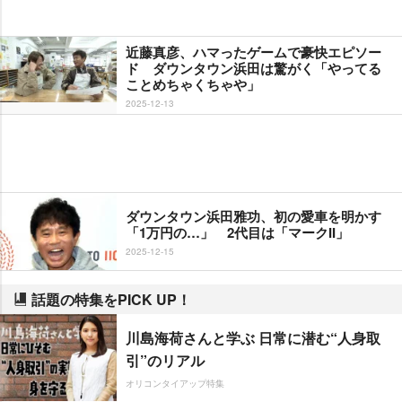
近藤真彦、ハマったゲームで豪快エピソー
ド ダウンタウン浜田は驚がく「やってる
ことめちゃくちゃや」
2025-12-13
ダウンタウン浜田雅功、初の愛車を明かす
「1万円の…」 2代目は「マークII」
2025-12-15
話題の特集をPICK UP！
川島海荷さんと学ぶ 日常に潜む“人身取
引”のリアル
オリコンタイアップ特集