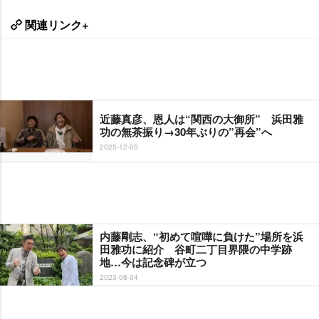
関連リンク+
近藤真彦、恩人は“関西の大御所” 浜田雅
功の無茶振り→30年ぶりの”再会”へ
2025-12-05
内藤剛志、“初めて喧嘩に負けた”場所を浜
田雅功に紹介 谷町二丁目界隈の中学跡
地…今は記念碑が立つ
2023-08-04