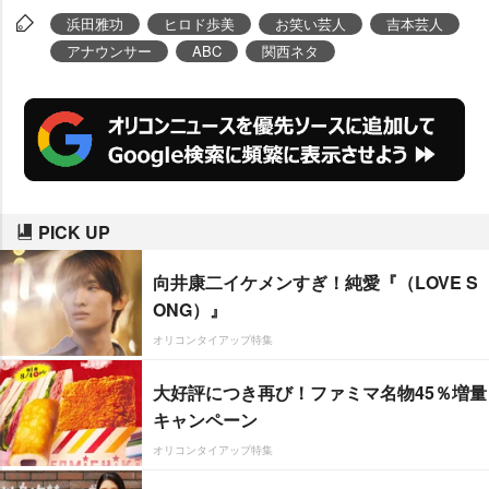
ことが決まった。
浜田雅功
ヒロド歩美
お笑い芸人
吉本芸人
アナウンサー
ABC
関西ネタ
PICK UP
向井康二イケメンすぎ！純愛『（LOVE S
ONG）』
オリコンタイアップ特集
大好評につき再び！ファミマ名物45％増量
キャンペーン
オリコンタイアップ特集