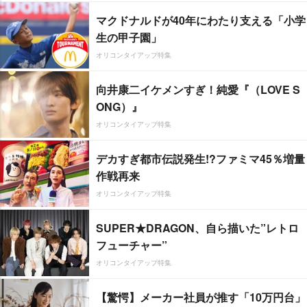
マクドナルドが40年にわたり支える「小学
生の甲子園」
オリコンタイアップ特集
向井康二イケメンすぎ！純愛『（LOVE S
ONG）』
オリコンタイアップ特集
デカすぎ都市伝説発生!?ファミマ45％増量
作戦再来
オリコンタイアップ特集
SUPER★DRAGON、自ら描いた”レトロ
フューチャー”
オリコンタイアップ特集
【驚愕】メーカー社員が推す「10万円台」