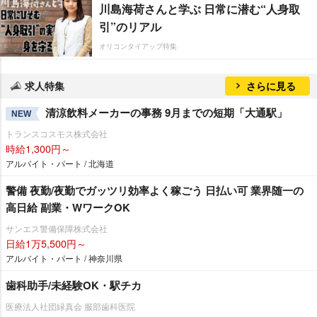
川島海荷さんと学ぶ 日常に潜む“人身取
引”のリアル
オリコンタイアップ特集
求人特集
さらに見る
清涼飲料メーカーの事務 9月までの短期「大通駅」
NEW
トランスコスモス株式会社
時給1,300円～
アルバイト・パート / 北海道
警備 夜勤/夜勤でガッツリ効率よく稼ごう 日払い可 業界随一の
高日給 副業・WワークOK
サンエス警備保障株式会社
日給1万5,500円～
アルバイト・パート / 神奈川県
歯科助手/未経験OK・駅チカ
医療法人社団緑真会 服部歯科医院