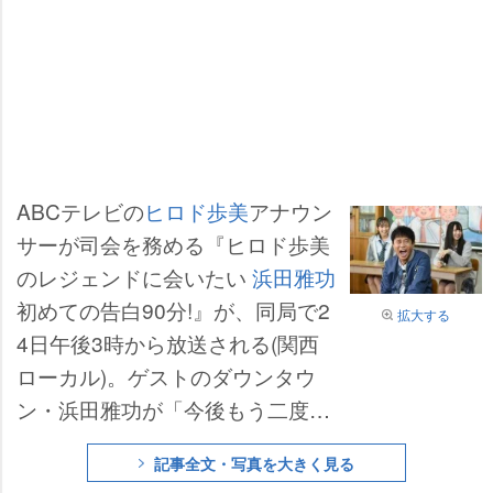
ABCテレビの
ヒロド歩美
アナウン
サーが司会を務める『ヒロド歩美
のレジェンドに会いたい
浜田雅功
初めての告白90分!』が、同局で2
拡大する
4日午後3時から放送される(関西
ローカル)。ゲストのダウンタウ
ン・浜田雅功が「今後もう二度と
ない」というほど自身の過去を明
記事全文・写真を大きく見る
かし、当初の60分→90分枠となる