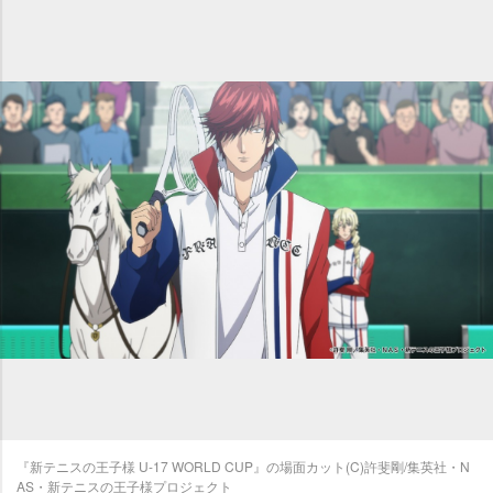
『新テニスの王子様 U-17 WORLD CUP』の場面カット(C)許斐剛/集英社・N
AS・新テニスの王子様プロジェクト