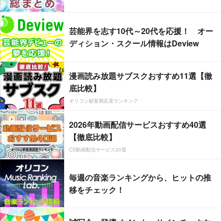
芸能界を志す10代～20代を応援！ オー
ディション・スクール情報はDeview
漫画読み放題サブスクおすすめ11選【徹
底比較】
オリコン顧客満足度ランキング
2026年動画配信サービスおすすめ40選
【徹底比較】
CS動画配信サービス20選
毎週の音楽ランキングから、ヒットの推
移をチェック！