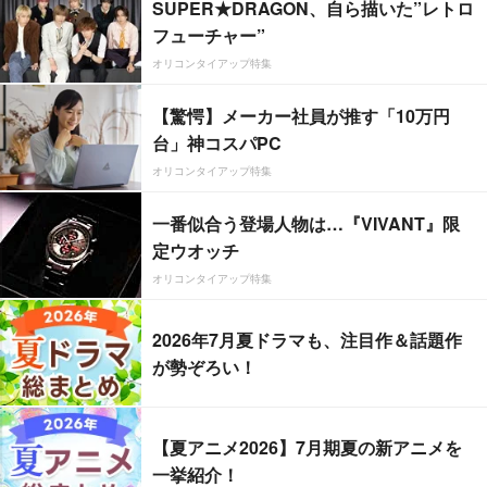
SUPER★DRAGON、自ら描いた”レトロ
フューチャー”
オリコンタイアップ特集
【驚愕】メーカー社員が推す「10万円
台」神コスパPC
オリコンタイアップ特集
一番似合う登場人物は…『VIVANT』限
定ウオッチ
オリコンタイアップ特集
2026年7月夏ドラマも、注目作＆話題作
が勢ぞろい！
【夏アニメ2026】7月期夏の新アニメを
一挙紹介！