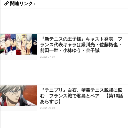
関連リンク+
『新テニスの王子様』キャスト発表 フ
ランス代表キャラは緑川光・佐藤拓也・
前田一世・小林ゆう・金子誠
2022-07-04
『テニプリ』白石、聖書テニス脱却に悩
む フランス戦で君島とペア 【第10話
あらすじ】
2022-09-01