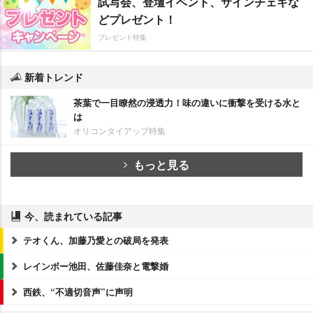
試写会、登壇イベント、サインチェキな
どプレゼント！
プレゼント特集
新着トレンド
茶葉で一目瞭然の浸透力！味の違いに衝撃を受ける水と
は
オリコンタイアップ特集
もっと見る
今、読まれている記事
テオくん、加藤乃愛との破局を発表
レインボー池田、佐藤佳奈と電撃婚
西鉄、“不適切音声”に声明