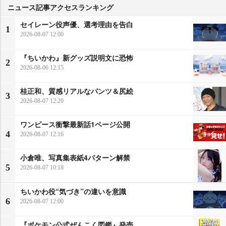
ニュース記事アクセスランキング
セイレーン役声優、選考理由を告白
1
2026-08-07 12:00
『ちいかわ』新グッズ説明文に恐怖
2
2026-08-06 12:15
桂正和、質感リアルなパンツ＆尻絵
3
2026-08-07 12:20
ワンピース衝撃最新話1ページ公開
4
2026-08-07 12:16
小倉唯、写真集表紙4パターン解禁
5
2026-08-07 10:18
ちいかわ役“気づき”の違いを意識
6
2026-08-07 12:00
『ポケモン公式ぜんこく図鑑』発売