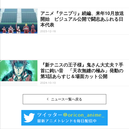
アニメ『テニプリ』続編、来年10月放送
開始 ビジュアル公開で闘志あふれる日
本代表
2023-12-16
『新テニスの王子様』鬼さん大丈夫？手
首に鈍い音 「天衣無縫の極み」発動の
第3話あらすじ＆場面カット公開
2024-10-10
ニュース一覧へ戻る