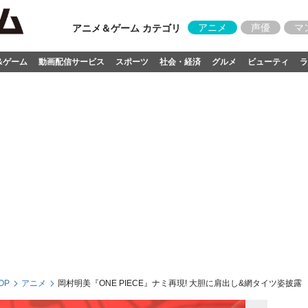
アニメ
声優
マ
アニメ＆ゲーム カテゴリ
&ゲーム
動画配信サービス
スポーツ
社会・経済
グルメ
ビューティ
ラ
OP
アニメ
岡村明美『ONE PIECE』ナミ再現! 大胆に肩出し&網タイツ姿披露