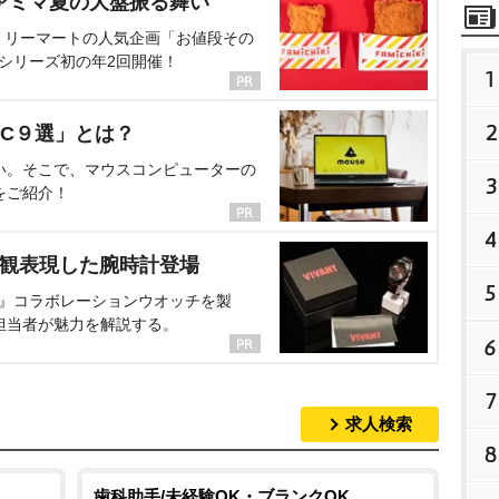
ァミマ夏の大盤振る舞い
ミリーマートの人気企画「お値段その
、シリーズ初の年2回開催！
1
2
C９選」とは？
い。そこで、マウスコンピューターの
3
をご紹介！
4
界観表現した腕時計登場
5
NT』コラボレーションウオッチを製
担当者が魅力を解説する。
6
7
求人検索
8
歯科助手/未経験OK・ブランクOK