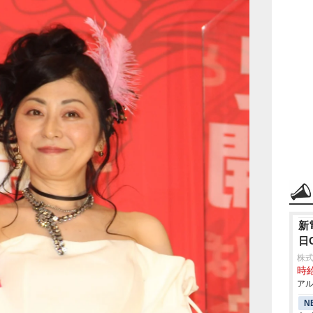
新
日
株式
時給
アル
N