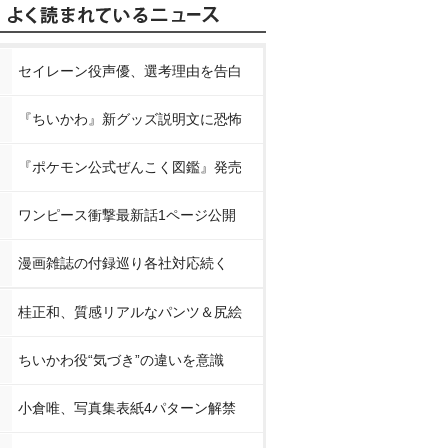
セイレーン役声優、選考理由を告白
『ちいかわ』新グッズ説明文に恐怖
『ポケモン公式ぜんこく図鑑』発売
ワンピース衝撃最新話1ページ公開
漫画雑誌の付録巡り各社対応続く
桂正和、質感リアルなパンツ＆尻絵
ちいかわ役“気づき”の違いを意識
小倉唯、写真集表紙4パターン解禁