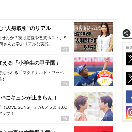
む“人身取引”のリアル
ませんか？実は恋愛や悪質ホスト、S
海荷さんと学ぶリアルな実態。
最
支える「小学生の甲子園」
与えられる「マクドナルド・ワッペ
指す
い”にキュンが止まらん！
OVE SONG）』が8／５よりJ:C
アラブ！