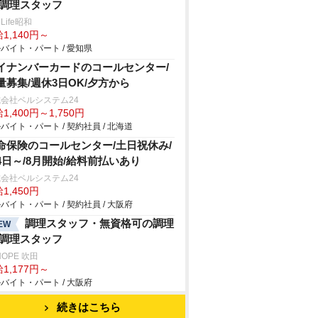
/調理スタッフ
nLife昭和
1,140円～
バイト・パート / 愛知県
イナンバーカードのコールセンター/
量募集/週休3日OK/夕方から
会社ベルシステム24
1,400円～1,750円
バイト・パート / 契約社員 / 北海道
命保険のコールセンター/土日祝休み/
4日～/8月開始/給料前払いあり
会社ベルシステム24
1,450円
バイト・パート / 契約社員 / 大阪府
調理スタッフ・無資格可の調理
EW
/調理スタッフ
HOPE 吹田
1,177円～
バイト・パート / 大阪府
続きはこちら