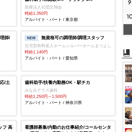
9
医療法人社団文翔会
時給1,350円
1
アルバイト・パート / 東京都
理師/
無資格可の調理師/調理スタッフ
NEW
住宅型有料老人ホームシルバーホームまつよし
時給1,140円
アルバイト・パート / 愛知県
応/土
歯科助手/扶養内勤務OK・駅チカ
みなみテラス歯科
時給1,250円～1,500円
アルバイト・パート / 神奈川県
ッフ 高
看護師募集/内勤のお仕事紹介/コールセンタ