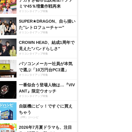
デカすぎ都市伝説発生!?ファ
ミマ45％増量作戦再来
オリコンタイアップ特集
SUPER★DRAGON、自ら描い
た”レトロフューチャー”
オリコンタイアップ特集
CROWN HEAD、結成1周年で
見えた”バンドらしさ”
オリコンタイアップ特集
パソコンメーカー社員が本気
で選ぶ「10万円台PC3選」
オリコンタイアップ特集
一番似合う登場人物は…『VIV
ANT』限定ウオッチ
オリコンタイアップ特集
自販機にピッ！ですぐに買え
ちゃう
（PR）ジハンピ
2026年7月夏ドラマも、注目