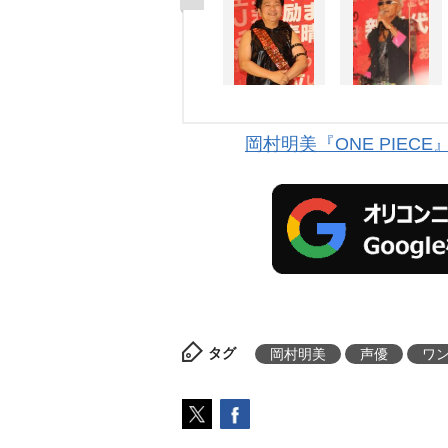
岡村明美『ONE PIEC
タグ
岡村明美
声優
ワ