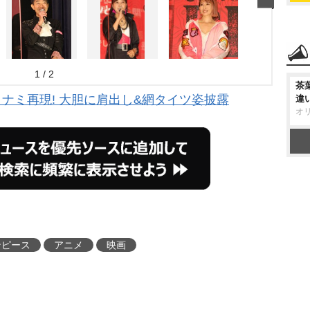
1 / 2
茶
E』ナミ再現! 大胆に肩出し&網タイツ姿披露
違
オ
ンピース
アニメ
映画