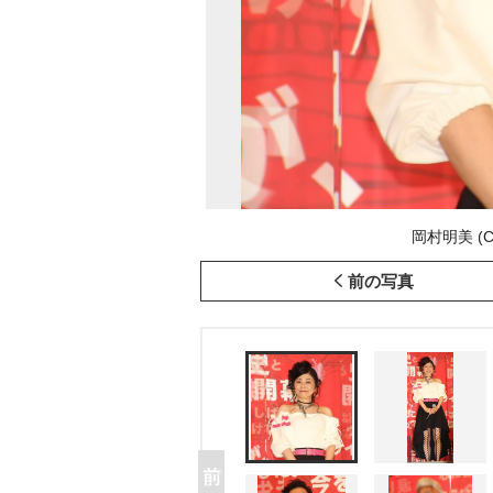
岡村明美 (C)
前の写真