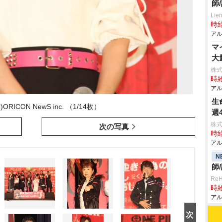
師
Lie
時給
アル
マ
大
株式
時給
アル
生
ORICON NewS inc. （1/14枚）
週
株式
次の写真
時給
アル
N
師
Re
時給
アル