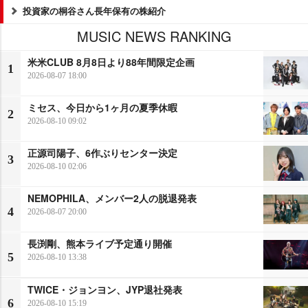
投資家の桐谷さん長年保有の株紹介
MUSIC NEWS RANKING
米米CLUB 8月8日より88年間限定企画
1
2026-08-07 18:00
ミセス、今日から1ヶ月の夏季休暇
2
2026-08-10 09:02
正源司陽子、6作ぶりセンター決定
3
2026-08-10 02:06
NEMOPHILA、メンバー2人の脱退発表
4
2026-08-07 20:00
長渕剛、熊本ライブ予定通り開催
5
2026-08-10 13:38
TWICE・ジョンヨン、JYP退社発表
6
2026-08-10 15:19