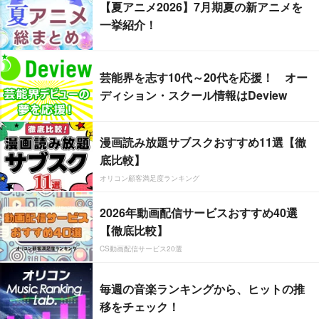
【夏アニメ2026】7月期夏の新アニメを
一挙紹介！
芸能界を志す10代～20代を応援！ オー
ディション・スクール情報はDeview
漫画読み放題サブスクおすすめ11選【徹
底比較】
オリコン顧客満足度ランキング
2026年動画配信サービスおすすめ40選
【徹底比較】
CS動画配信サービス20選
毎週の音楽ランキングから、ヒットの推
移をチェック！