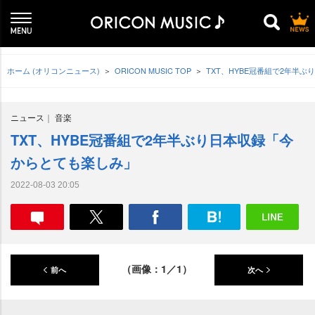
ホーム (オリコンニュース)
ORICON MUSIC TOP
TXT、HYBE冠番組で2年半
ニュース
音楽
TXT、HYBE冠番組で2年半ぶり日本収録「今
からとても楽しみ」
2022-08-03 20:05
（画像：1／1）
前へ
次へ