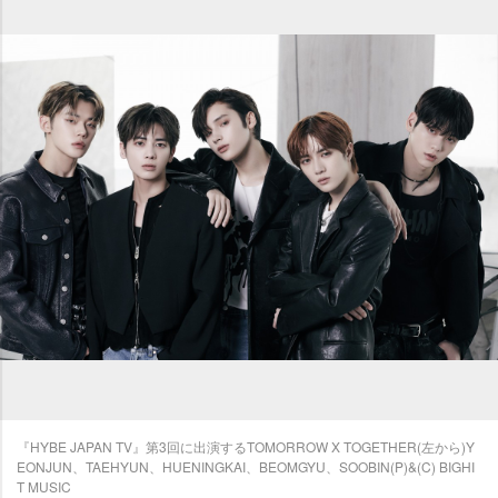
『HYBE JAPAN TV』第3回に出演するTOMORROW X TOGETHER(左から)Y
EONJUN、TAEHYUN、HUENINGKAI、BEOMGYU、SOOBIN(P)&(C) BIGHI
T MUSIC