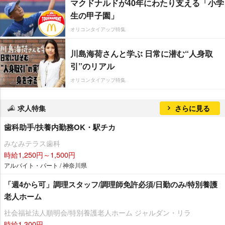
マクドナルドが40年にわたり支える「小学
生の甲子園」
オリコンタイアップ特集
川島海荷さんと学ぶ 日常に潜む“人身取
引”のリアル
オリコンタイアップ特集
求人特集
さらに見る
歯科助手/扶養内勤務OK・駅チカ
みなみテラス歯科
時給1,250円～1,500円
アルバイト・パート / 神奈川県
「週4から可」調理スタッフ/調理師免許必須/日勤のみ/特別養護
老人ホーム
社会福祉法人順明会/特別養護老人ホーム ジャルダン・リラ
時給1,300円