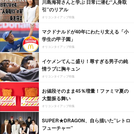
川島海荷さんと学ぶ 日常に潜む“人身取
引”のリアル
オリコンタイアップ特集
マクドナルドが40年にわたり支える「小
学生の甲子園」
オリコンタイアップ特集
イケメンてんこ盛り！尊すぎる男子の純
情ラブに胸キュン
オリコンタイアップ特集
お値段そのまま45％増量！ファミマ夏の
大盤振る舞い
オリコンタイアップ特集
SUPER★DRAGON、自ら描いた”レトロ
フューチャー”