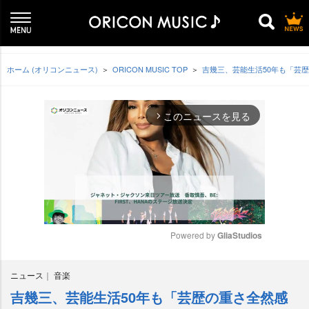
ホーム (オリコンニュース)
ORICON MUSIC TOP
吉幾三、芸能生活50年も「芸
このニュースを見る
arrow_forward_ios
Powered by 
GliaStudios
M
ニュース
音楽
u
t
吉幾三、芸能生活50年も「芸歴の重さ全然感
e