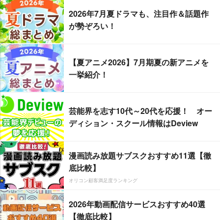
2026年7月夏ドラマも、注目作＆話題作
が勢ぞろい！
【夏アニメ2026】7月期夏の新アニメを
一挙紹介！
芸能界を志す10代～20代を応援！ オー
ディション・スクール情報はDeview
漫画読み放題サブスクおすすめ11選【徹
底比較】
オリコン顧客満足度ランキング
2026年動画配信サービスおすすめ40選
【徹底比較】