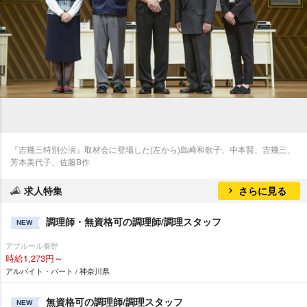
『吉幾三特別公演』取材会に登場した(左から)島崎和歌子、中本賢、吉幾三、
芳本美代子、佐藤B作
求人特集
さらに見る
調理師・無資格可の調理師/調理スタッフ
NEW
アプルール秦野
時給1,273円～
アルバイト・パート / 神奈川県
無資格可の調理師/調理スタッフ
NEW