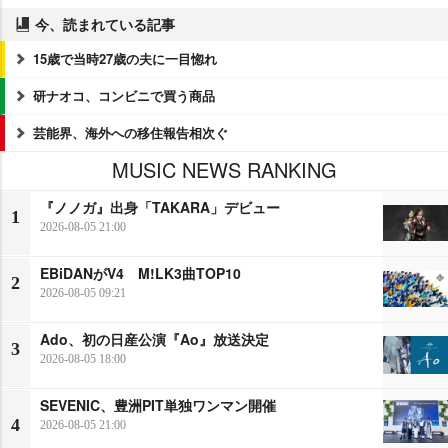
今、読まれている記事
15歳で当時27歳の夫に一目惚れ
研ナオコ、コンビニで買う商品
芸能界、海外への移住報告相次ぐ
MUSIC NEWS RANKING
『ノノガ』出身「TAKARA」デビュー
1
2026-08-05 21:00
EBiDANがV4 M!LK3曲TOP10
2
2026-08-05 09:21
Ado、初の日産公演『Ao』放送決定
3
2026-08-05 18:00
SEVENIC、豊洲PIT単独ワンマン開催
4
2026-08-05 21:00