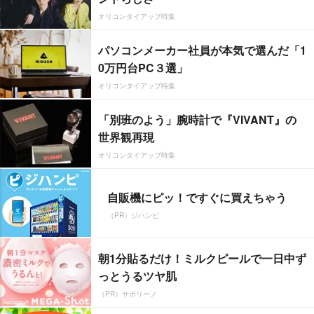
オリコンタイアップ特集
パソコンメーカー社員が本気で選んだ「1
0万円台PC３選」
オリコンタイアップ特集
「別班のよう」腕時計で『VIVANT』の
世界観再現
オリコンタイアップ特集
自販機にピッ！ですぐに買えちゃう
（PR）ジハンピ
朝1分貼るだけ！ミルクピールで一日中ず
っとうるツヤ肌
（PR）サボリーノ