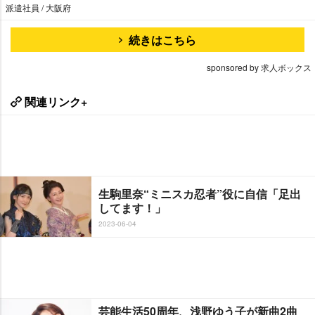
派遣社員 / 大阪府
続きはこちら
sponsored by 求人ボックス
関連リンク+
生駒里奈“ミニスカ忍者”役に自信「足出
してます！」
2023-06-04
芸能生活50周年、浅野ゆう子が新曲2曲