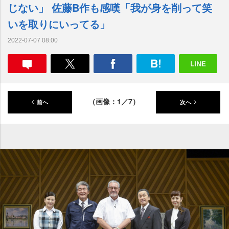
じない」 佐藤B作も感嘆「我が身を削って笑
いを取りにいってる」
2022-07-07 08:00
（画像：1／7）
前へ
次へ