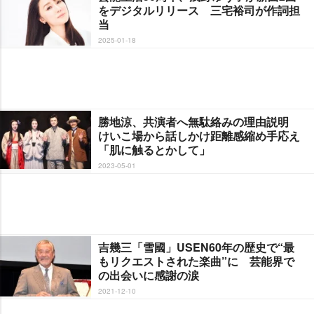
をデジタルリリース 三宅裕司が作詞担
当
2025-01-18
勝地涼、共演者へ無駄絡みの理由説明
けいこ場から話しかけ距離感縮め手応え
「肌に触るとかして」
2023-05-01
吉幾三「雪國」USEN60年の歴史で“最
もリクエストされた楽曲”に 芸能界で
の出会いに感謝の涙
2021-12-10