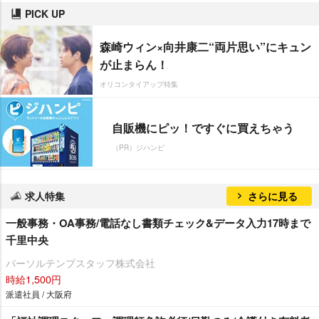
PICK UP
森崎ウィン×向井康二“両片思い”にキュン
が止まらん！
オリコンタイアップ特集
自販機にピッ！ですぐに買えちゃう
（PR）ジハンピ
求人特集
さらに見る
一般事務・OA事務/電話なし書類チェック&データ入力17時まで
千里中央
パーソルテンプスタッフ株式会社
時給1,500円
派遣社員 / 大阪府