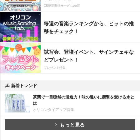
CS動画配信サービス20選
毎週の音楽ランキングから、ヒットの推
移をチェック！
試写会、登壇イベント、サインチェキな
どプレゼント！
プレゼント特集
新着トレンド
茶葉で一目瞭然の浸透力！味の違いに衝撃を受ける水と
は
オリコンタイアップ特集
もっと見る