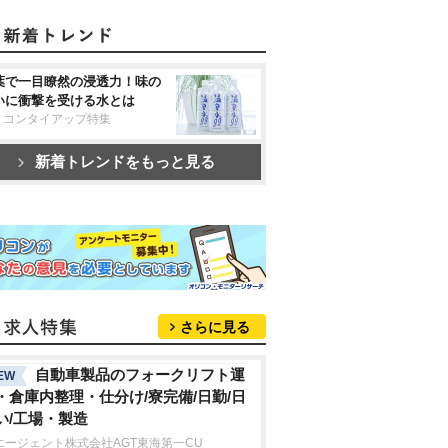
葉で一目瞭然の浸透力！味の
いに衝撃を受ける水とは
リコンタイアップ特集
新着トレンドをもっと見る
さらに見る
自動車製品のフォークリフト運
EW
・倉庫内整理・仕分け/寮完備/日勤/日
い/工場・製造
エージェント株式会社AGT東海第一CU