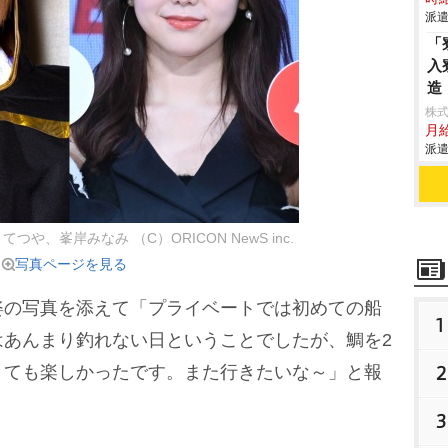
派遣
「
入
造
株
月
派遣
や、峯岸みなみ （C）ORICON NewS inc.
写真ページを見る
の写真を添えて「プライベートでは初めての船
1
はあんまり釣れない日ということでしたが、鯛を2
2
とても楽しかったです。また行きたいな～」と報
3