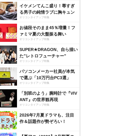
イケメンてんこ盛り！尊すぎ
る男子の純情ラブに胸キュン
オリコンタイアップ特集
お値段そのまま45％増量！フ
ァミマ夏の大盤振る舞い
オリコンタイアップ特集
SUPER★DRAGON、自ら描い
た”レトロフューチャー”
オリコンタイアップ特集
パソコンメーカー社員が本気
で選ぶ「10万円台PC3選」
オリコンタイアップ特集
「別班のよう」腕時計で『VIV
ANT』の世界観再現
オリコンタイアップ特集
2026年7月夏ドラマも、注目
作＆話題作が勢ぞろい！