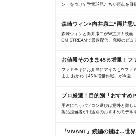
ン」をつけて学童球児たちが頂点を目
森崎ウィン×向井康二“両片思
森崎ウィンと向井康二がW主演！映画『（L
OM STREAMで最速配信。究極のピュ
お値段そのまま45％増量！フ
ファミチキにお弁当にアイスも!?ファ
まま おかわり45％増量作戦」が今夏
プロ厳選！目的別「おすすめP
用途に合うパソコン選びは意外と難し
製品担当者が用途別のおすすめモデル
『VIVANT』続編の鍵は…世