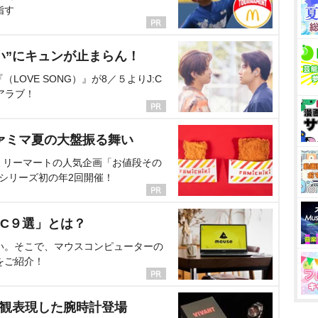
指す
い”にキュンが止まらん！
OVE SONG）』が8／５よりJ:C
アラブ！
ァミマ夏の大盤振る舞い
ミリーマートの人気企画「お値段その
、シリーズ初の年2回開催！
C９選」とは？
い。そこで、マウスコンピューターの
をご紹介！
界観表現した腕時計登場