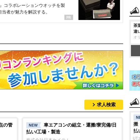
NT』コラボレーションウオッチを製
担当者が魅力を解説する。
茶
違
オ
求人検索
N
搬
拠点の管
車エアコンの組立・運搬/寮完備/日
NEW
払
払い/工場・製造
UT
株式会社日本ケイテム