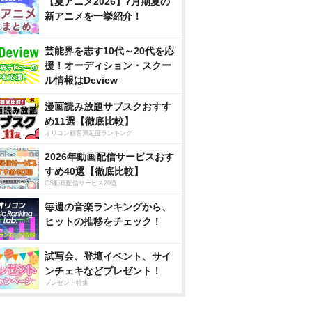
【夏アニメ2026】7月期夏の
新アニメを一挙紹介！
芸能界を志す10代～20代を応
援！オーディション・スクー
ル情報はDeview
漫画読み放題サブスクおすす
め11選【徹底比較】
オリコン顧客満足度ランキング
2026年動画配信サービスおす
すめ40選【徹底比較】
CS動画配信サービス20選
毎週の音楽ランキングから、
ヒットの推移をチェック！
試写会、登壇イベント、サイ
ンチェキなどプレゼント！
プレゼント特集