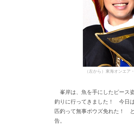
（左から）東海オンエア・てつ
峯岸は、魚を手にしたピース姿
釣りに行ってきました！ 今日
匹釣って無事ボウズ免れた！ 
告。