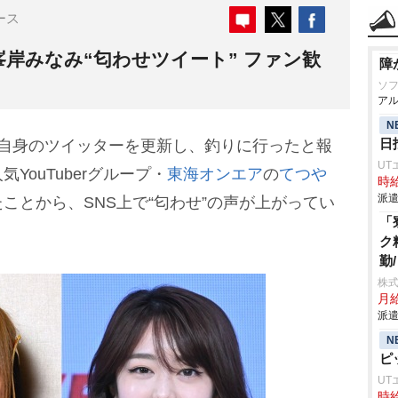
ース
岸みなみ“匂わせツイート” ファン歓
障
ソ
アル
N
日
、自身のツイッターを更新し、釣りに行ったと報
UT
YouTuberグループ・
東海オンエア
の
てつ
時給
派遣
ことから、SNS上で“匂わせ”の声が上がってい
「
ク
勤
株
月給
派遣
N
ピ
UT
時給