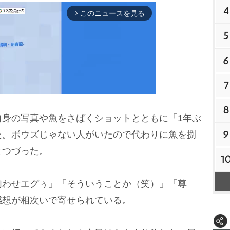
4
このニュースを見る
arrow_forward_ios
5
6
7
8
身の写真や魚をさばくショットとともに「1年ぶ
M
9
た。ボウズじゃない人がいたので代わりに魚を捌
u
とつづった。
1
t
e
わせエグぅ」「そういうことか（笑）」「尊
感想が相次いで寄せられている。