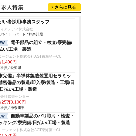
さらに見る
がい者採用/事務スタッフ
フィアメディ株式会社
バイト・パート / 神奈川県
電子部品の組立・検査/寮完備/
EW
払い/工場・製造
エージェント株式会社AGT東海第一CU
1,400円
社員 / 愛知県
寮完備」半導体製造装置用セラミッ
精密備品の製造/即入寮/製造・工場/日
/日払い/工場・製造
式会社京栄センター
25万3,100円
社員 / 神奈川県
自動車製品のバリ取り・検査・
EW
ッキング/寮完備/日払い/工場・製造
エージェント株式会社AGT東海第一CU
1,270円