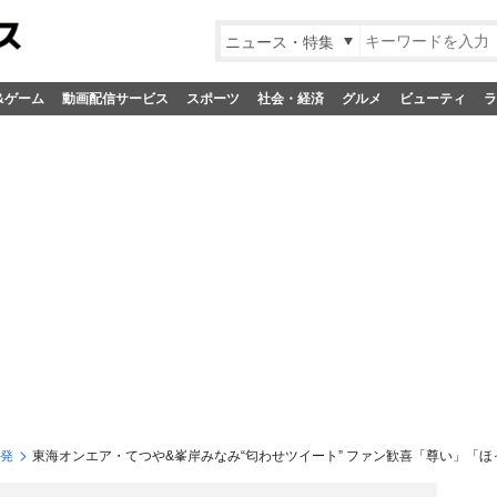
ニュース・特集
&ゲーム
動画配信サービス
スポーツ
社会・経済
グルメ
ビューティ
ラ
S発
東海オンエア・てつや&峯岸みなみ“匂わせツイート” ファン歓喜「尊い」「ほ