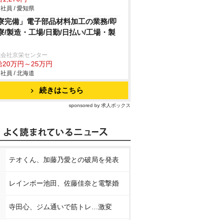
社員 / 愛知県
寮完備」電子部品材料加工の業務/即
寮/製造・工場/日勤/日払い/工場・製
式会社京栄センター
給20万円～25万円
社員 / 北海道
続きはこちら
sponsored by 求人ボックス
テオくん、加藤乃愛との破局を発表
レインボー池田、佐藤佳奈と電撃婚
寺田心、ジム通いで筋トレ…激変