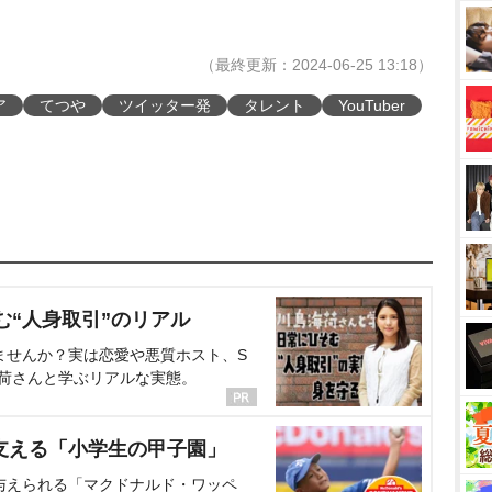
（最終更新：2024-06-25 13:18）
ア
てつ
ツイッター発
タレント
YouTuber
む“人身取引”のリアル
ませんか？実は恋愛や悪質ホスト、S
海荷さんと学ぶリアルな実態。
支える「小学生の甲子園」
与えられる「マクドナルド・ワッペ