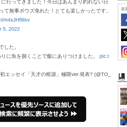
りに行ってきました！今日はあんまり釣れない日
最
釣って無事ボウズ免れた！とても楽しかったです。
om/m4xJHf9lxv
e 5, 2022
でした。
わりに魚を捌くことで飯にありつけました。
pic.t
初エッセイ「天才の根源」極限ver.発表? (@TO_