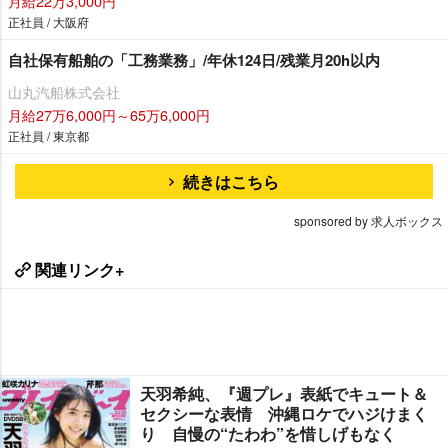
月給22万3,000円
正社員 / 大阪府
自社保有船舶の「工務業務」/年休124日/残業月20h以内
山丸汽船株式会社
月給27万6,000円～65万6,000円
正社員 / 東京都
続きはこちら
sponsored by 求人ボックス
関連リンク+
天羽希純、『週プレ』表紙でキュート＆
セクシーな表情 沖縄ロケでハジけまく
り 自慢の“たわわ”を惜しげもなく