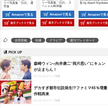
リー写真集「日日」 ス
リー写真集「日日」 通
取 by Asami Kiyokaw
ペシャルBOX版
常版
Amazonで見る
Amazonで見る
Amazonで見
楽天ブックスで見る
楽天ブックスで見る
楽天ブックスで見
吉岡里帆
俳優
グラビア
週刊プレイボーイ
PICK UP
森崎ウィン×向井康二“両片思い”にキュン
が止まらん！
オリコンタイアップ特集
デカすぎ都市伝説発生!?ファミマ45％増量
作戦再来
オリコンタイアップ特集