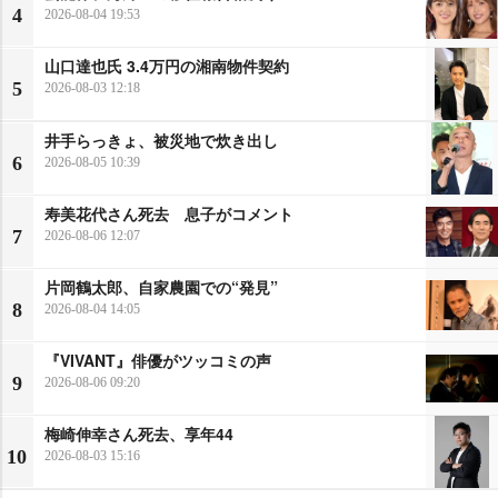
4
2026-08-04 19:53
山口達也氏 3.4万円の湘南物件契約
5
2026-08-03 12:18
井手らっきょ、被災地で炊き出し
6
2026-08-05 10:39
寿美花代さん死去 息子がコメント
7
2026-08-06 12:07
片岡鶴太郎、自家農園での“発見”
8
2026-08-04 14:05
『VIVANT』俳優がツッコミの声
9
2026-08-06 09:20
梅崎伸幸さん死去、享年44
10
2026-08-03 15:16