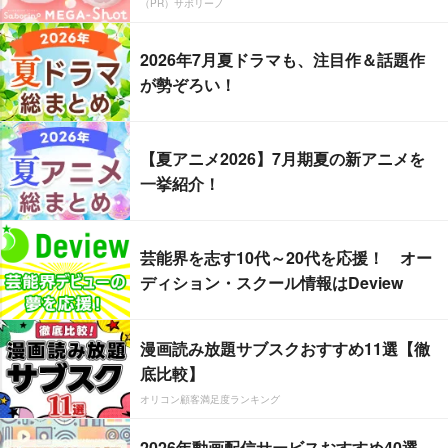
（PR）サボリーノ
2026年7月夏ドラマも、注目作＆話題作
が勢ぞろい！
【夏アニメ2026】7月期夏の新アニメを
一挙紹介！
芸能界を志す10代～20代を応援！ オー
ディション・スクール情報はDeview
漫画読み放題サブスクおすすめ11選【徹
底比較】
オリコン顧客満足度ランキング
2026年動画配信サービスおすすめ40選