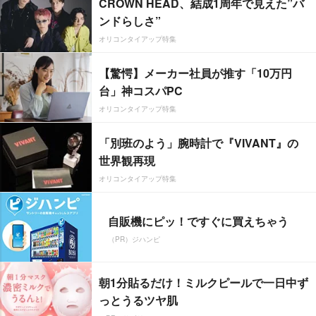
CROWN HEAD、結成1周年で見えた”バ
ンドらしさ”
オリコンタイアップ特集
【驚愕】メーカー社員が推す「10万円
台」神コスパPC
オリコンタイアップ特集
「別班のよう」腕時計で『VIVANT』の
世界観再現
オリコンタイアップ特集
自販機にピッ！ですぐに買えちゃう
（PR）ジハンピ
朝1分貼るだけ！ミルクピールで一日中ず
っとうるツヤ肌