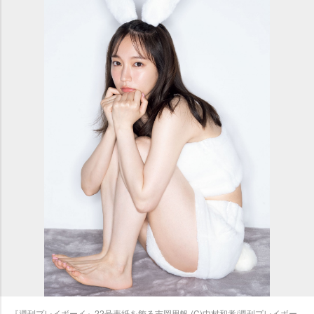
『週刊プレイボーイ』22号表紙を飾る吉岡里帆 (C)中村和孝/週刊プレイボー