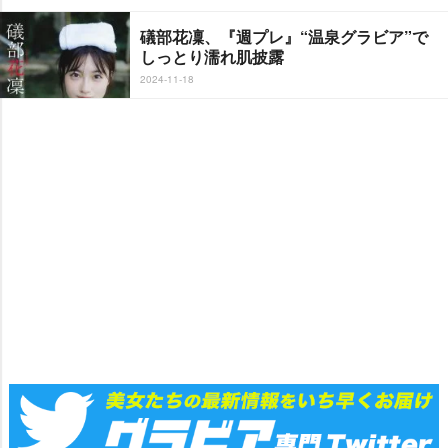
礒部花凜、『週プレ』“温泉グラビア”で
しっとり濡れ肌披露
2024-11-18