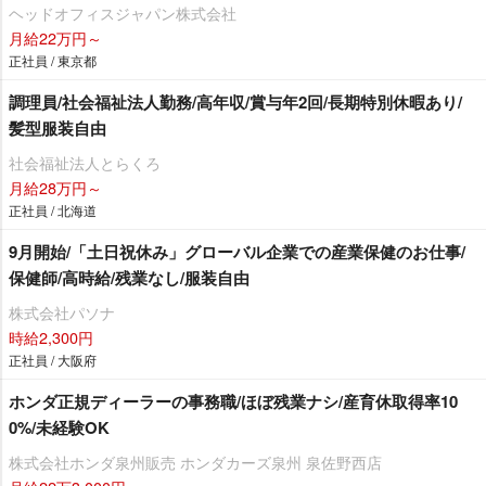
ヘッドオフィスジャパン株式会社
月給22万円～
正社員 / 東京都
調理員/社会福祉法人勤務/高年収/賞与年2回/長期特別休暇あり/
髪型服装自由
社会福祉法人とらくろ
月給28万円～
正社員 / 北海道
9月開始/「土日祝休み」グローバル企業での産業保健のお仕事/
保健師/高時給/残業なし/服装自由
株式会社パソナ
時給2,300円
正社員 / 大阪府
ホンダ正規ディーラーの事務職/ほぼ残業ナシ/産育休取得率10
0%/未経験OK
株式会社ホンダ泉州販売 ホンダカーズ泉州 泉佐野西店