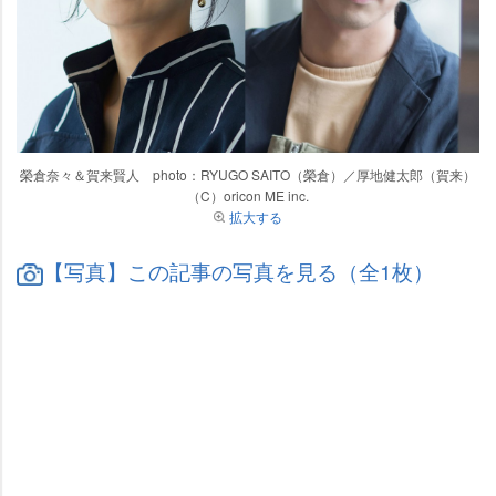
榮倉奈々＆賀来賢人 photo：RYUGO SAITO（榮倉）／厚地健太郎（賀来）
（C）oricon ME inc.
拡大する
【写真】この記事の写真を見る（全1枚）