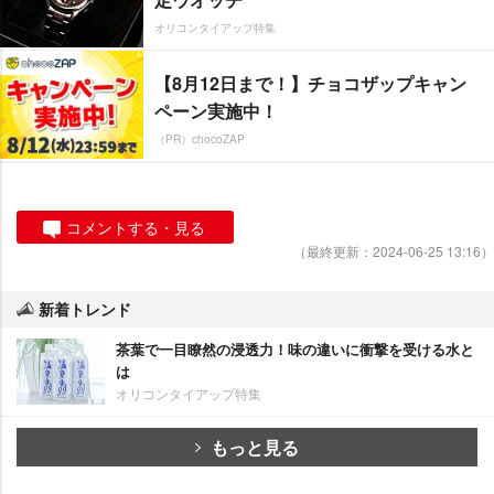
オリコンタイアップ特集
【8月12日まで！】チョコザップキャン
ペーン実施中！
（PR）chocoZAP
コメントする・見る
（最終更新：2024-06-25 13:16）
新着トレンド
茶葉で一目瞭然の浸透力！味の違いに衝撃を受ける水と
は
オリコンタイアップ特集
もっと見る