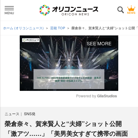
ホーム (オリコンニュース)
芸能 TOP
榮倉奈々、賀来賢人と“夫婦”ショット公開
SEE MORE
Powered by 
GliaStudios
M
ニュース
SNS発
u
t
榮倉奈々、賀来賢人と“夫婦”ショット公開
e
「激アツ……」「美男美女すぎて携帯の画面