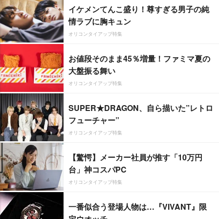
イケメンてんこ盛り！尊すぎる男子の純
情ラブに胸キュン
オリコンタイアップ特集
お値段そのまま45％増量！ファミマ夏の
大盤振る舞い
オリコンタイアップ特集
SUPER★DRAGON、自ら描いた”レトロ
フューチャー”
オリコンタイアップ特集
【驚愕】メーカー社員が推す「10万円
台」神コスパPC
オリコンタイアップ特集
一番似合う登場人物は…『VIVANT』限
定ウオッチ