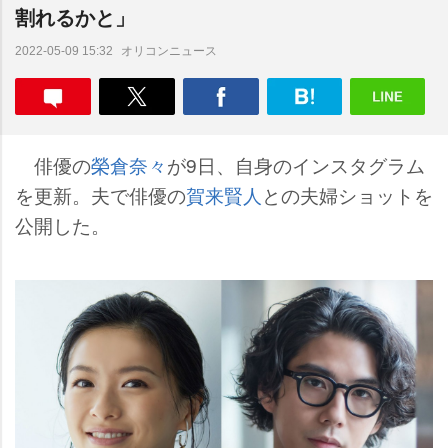
割れるかと」
オリコンニュース
2022-05-09 15:32
俳優の
榮倉奈々
が9日、自身のインスタグラム
を更新。夫で俳優の
賀来賢人
との夫婦ショットを
公開した。