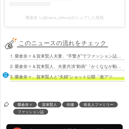
榮倉奈々(@nana_eikura)がシェアした投稿
このニュースの流れをチェック
1. 榮倉奈々＆賀来賢人夫妻、“手繋ぎ”でファッション誌のカバー飾る インタビューでは“家族”を語る
2. 榮倉奈々＆賀来賢人、夫妻共演“動画”「かくななが動いてる」「息を飲む美しさ!!!!!」
3. 榮倉奈々、賀来賢人と“夫婦”ショット公開「激アツ……
榮倉奈々
賀来賢人
俳優
有名人ファミリー
ファッション誌