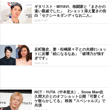
ギタリスト・MIYAVI、格闘家と「まさかの
遠い親戚でした」 2ショット添え驚きの告
白「セクシー＆ダンディなお二人」
2025-11-27
反町隆史、妻・松嶋菜々子との夫婦2ショッ
トに反響「絵になるなあ」「破壊力が強す
ぎです」
2025-12-18
NCT・YUTA（中本悠太）、Snow Man佐
久間大介とのオフショット公開「可愛くイ
ケ散らかしてる」 映画『スペシャルズ』で
共演