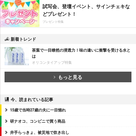
試写会、登壇イベント、サインチェキな
どプレゼント！
プレゼント特集
新着トレンド
茶葉で一目瞭然の浸透力！味の違いに衝撃を受ける水と
は
オリコンタイアップ特集
もっと見る
今、読まれている記事
15歳で当時27歳の夫に一目惚れ
研ナオコ、コンビニで買う商品
井手らっきょ、被災地で炊き出し