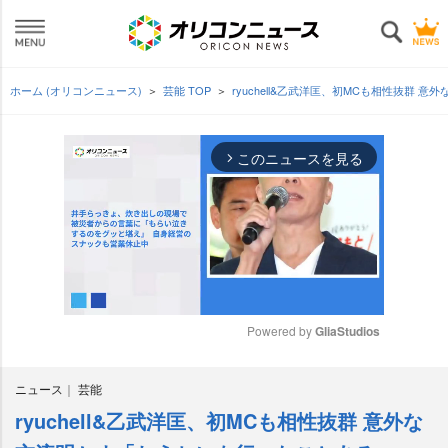
ホーム (オリコンニュース)
芸能 TOP
ryuchell&乙武洋匡、初MCも相性抜群
このニュースを見る
arrow_forward_ios
Powered by 
GliaStudios
M
ニュース
芸能
u
t
ryuchell&乙武洋匡、初MCも相性抜群 意外な
e