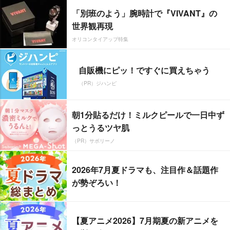
「別班のよう」腕時計で『VIVANT』の
世界観再現
オリコンタイアップ特集
自販機にピッ！ですぐに買えちゃう
（PR）ジハンピ
朝1分貼るだけ！ミルクピールで一日中ず
っとうるツヤ肌
（PR）サボリーノ
2026年7月夏ドラマも、注目作＆話題作
が勢ぞろい！
【夏アニメ2026】7月期夏の新アニメを