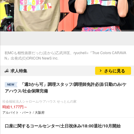
初MCも相性抜群だった(左から)乙武洋匡、ryuchell=『True Colors CARAVA
N』出発式(C)ORICON NewS inc.
求人特集
さらに見る
「週3から可」調理スタッフ/調理師免許必須/日勤のみ/ケ
NEW
アハウス/社会保障完備
社会福祉法人シャローム/ケアハウス せっとんの家
時給1,177円～
アルバイト・パート / 大阪府
口座に関するコールセンター/土日祝休み/18:00退社/10月開始