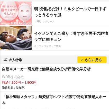
朝1分貼るだけ！ミルクピールで一日中ず
っとうるツヤ肌
（PR）サボリーノ
イケメンてんこ盛り！尊すぎる男子の純情
ラブに胸キュン
オリコンタイアップ特集
求人特集
さらに見る
自動車メーカー研究所で触媒合成や分析評価/化学分析
WDB株式会社
時給1,800円～1,900円
派遣社員 / 愛知県
「福祉調理スタッフ」無資格可/シフト相談可/特別養護老人ホー
ム