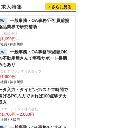
さらに見る
一般事務・OA事務/正社員前提
EW
薬品業界で研究補助
デコ株式会社
1,650円～
社員 / 神奈川県
一般事務・OA事務/未経験OK
EW
の不動産屋さんで事務サポート長期
みもあり
式会社アヴァンティスタッフ
1,600円
社員 / 神奈川県
ータ入力・タイピング/スキマ時間で
稼げるPC入力できれば100点駅チカ
収入
クスエージェント株式会社
1,700円～2,000円
社員 / 大阪府
一般事務・OA事務/ECサイト
EW