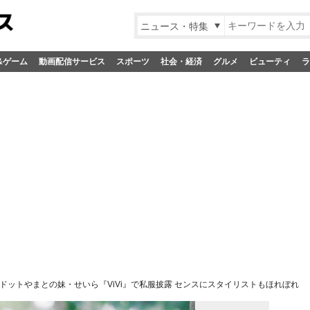
ニュース・特集
&ゲーム
動画配信サービス
スポーツ
社会・経済
グルメ
ビューティ
ラ
ドットやまとの妹・せいら『ViVi』で私服披露 センスにスタイリストもほれぼれ