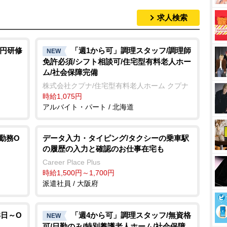
求人検索
0円研修
「週1から可」調理スタッフ/調理師
NEW
免許必須/シフト相談可/住宅型有料老人ホー
ム/社会保障完備
株式会社クプナ/住宅型有料老人ホーム クプナ
時給1,075円
アルバイト・パート / 北海道
勤務O
データ入力・タイピング/タクシーの乗車駅
の履歴の入力と確認のお仕事在宅も
Career Place Plus
時給1,500円～1,700円
派遣社員 / 大阪府
3日～O
「週4から可」調理スタッフ/無資格
NEW
可/日勤のみ/特別養護老人ホーム/社会保障