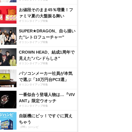
お値段そのまま45％増量！フ
ァミマ夏の大盤振る舞い
オリコンタイアップ特集
SUPER★DRAGON、自ら描い
た”レトロフューチャー”
オリコンタイアップ特集
CROWN HEAD、結成1周年で
見えた”バンドらしさ”
オリコンタイアップ特集
パソコンメーカー社員が本気
で選ぶ「10万円台PC3選」
オリコンタイアップ特集
一番似合う登場人物は…『VIV
ANT』限定ウオッチ
オリコンタイアップ特集
自販機にピッ！ですぐに買え
ちゃう
（PR）ジハンピ