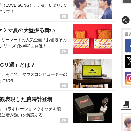
OVE SONG）』が8／５よりJ:C
アラブ！
ァミマ夏の大盤振る舞い
最
ミリーマートの人気企画「お値段その
、シリーズ初の年2回開催！
C９選」とは？
い。そこで、マウスコンピューターの
をご紹介！
界観表現した腕時計登場
NT』コラボレーションウオッチを製
担当者が魅力を解説する。