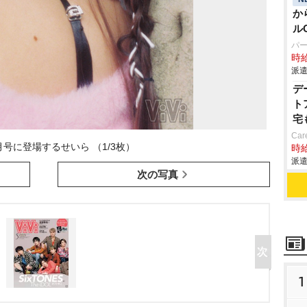
か
ル
パ
時給
派遣
デ
ト
宅
Car
5月号に登場するせいら （1/3枚）
時給
派遣
次の写真
1