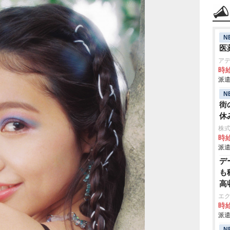
N
医
ア
時給
派遣
N
街
休
株
時給
派遣
デ
も
高
エ
時給
派遣
N