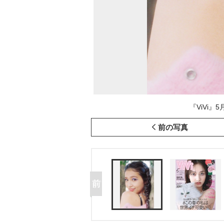
『ViVi』
前の写真