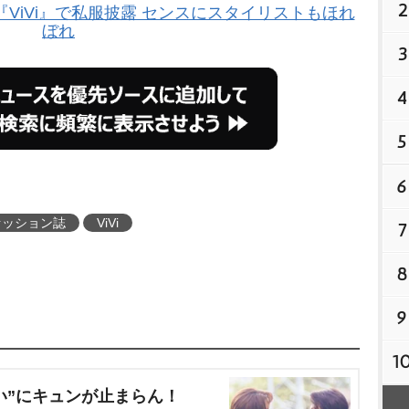
2
ViVi』で私服披露 センスにスタイリストもほれ
ぼれ
3
4
5
6
ァッション誌
ViVi
7
8
9
1
い”にキュンが止まらん！