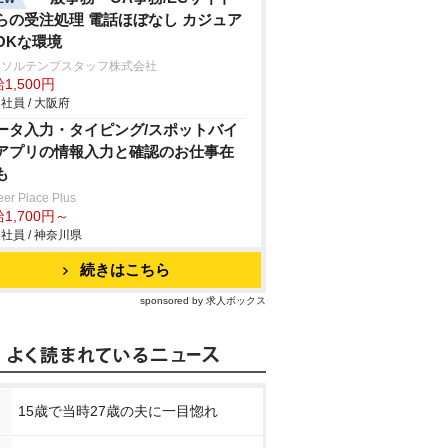
らの受注処理 電話ほぼなし カジュア
OKな環境
ーソルテンプスタッフ株式会社
1,500円
社員 / 大阪府
ータ入力・タイピング/スポットバイ
アプリの情報入力と確認のお仕事在
も
eer Place Plus
1,700円～
社員 / 神奈川県
続きはこちら
sponsored by 求人ボックス
15歳で当時27歳の夫に一目惚れ