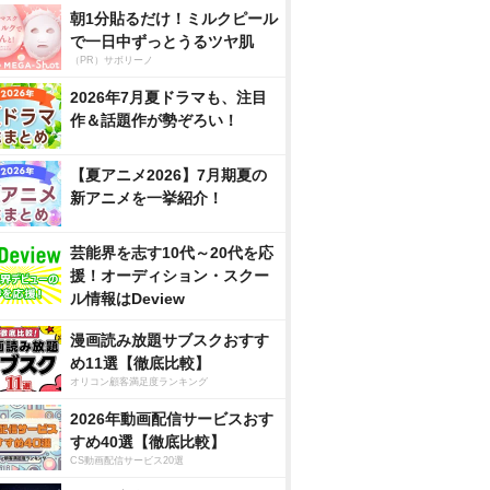
朝1分貼るだけ！ミルクピール
で一日中ずっとうるツヤ肌
（PR）サボリーノ
2026年7月夏ドラマも、注目
作＆話題作が勢ぞろい！
【夏アニメ2026】7月期夏の
新アニメを一挙紹介！
芸能界を志す10代～20代を応
援！オーディション・スクー
ル情報はDeview
漫画読み放題サブスクおすす
め11選【徹底比較】
オリコン顧客満足度ランキング
2026年動画配信サービスおす
すめ40選【徹底比較】
CS動画配信サービス20選