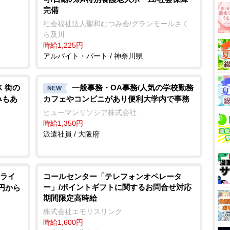
完備
社会福祉法人聖和むつみ会/グランモールさく
ら及川
時給1,225円
アルバイト・パート / 神奈川県
 街の
一般事務・OA事務/人気の学校勤務
NEW
みもあ
カフェやコンビニがあり便利大学内で事務
ヒューマンリソシア株式会社
時給1,350円
派遣社員 / 大阪府
ライ
コールセンター「テレフォンオペレータ
ー」/ポイントギフトに関するお問合せ対応
0円から
期間限定高時給
株式会社エモリスリンク
時給1,600円