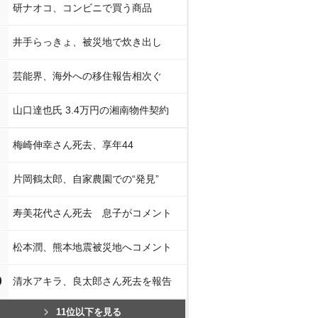
研ナオコ、コンビニで買う商品
井手らっきょ、被災地で炊き出し
芸能界、海外への移住報告相次ぐ
山口達也氏 3.4万円の湘南物件契約
梅崎伸幸さん死去、享年44
片岡鶴太郎、自家農園での“発見”
寿美花代さん死去 息子がコメント
松本潤、熊本地震被災地へコメント
0
清水アキラ、良太郎さん死去を報告
11位以下を見る