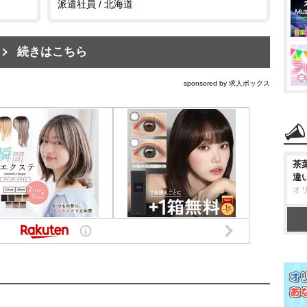
派遣社員 / 北海道
続きはこちら
sponsored by 求人ボックス
茶
違
オ