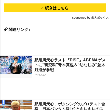
続きはこちら
sponsored by 求人ボックス
関連リンク+
那須川天心ラスト『RISE』ABEMAゲス
トに“研究科”青木真也＆“幼なじみ”並木
月海が参戦
2022-04-01
那須川天心、ボクシングのプロテスト合
格 日本バンタム級1位とキレキレのス