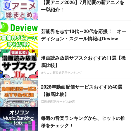
【夏アニメ2026】7月期夏の新アニメを
一挙紹介！
芸能界を志す10代～20代を応援！ オー
ディション・スクール情報はDeview
漫画読み放題サブスクおすすめ11選【徹
底比較】
オリコン顧客満足度ランキング
2026年動画配信サービスおすすめ40選
【徹底比較】
CS動画配信サービス20選
毎週の音楽ランキングから、ヒットの推
移をチェック！