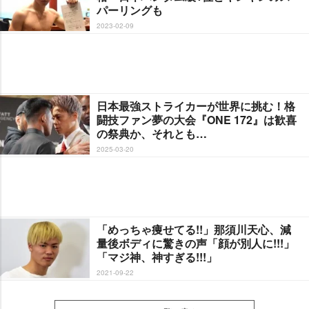
パーリングも
2023-02-09
日本最強ストライカーが世界に挑む！格
闘技ファン夢の大会『ONE 172』は歓喜
の祭典か、それとも…
2025-03-20
「めっちゃ痩せてる!!」那須川天心、減
量後ボディに驚きの声「顔が別人に!!!」
「マジ神、神すぎる!!!」
2021-09-22