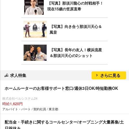
【写真】那須川龍心の対戦相手！
現在15歳の笠原直希
【写真】向き合う那須川天心＆
風音
【写真】長年の友人！横浜流星
＆那須川天心の2ショット
求人特集
さらに見る
ホームルーターのお客様サポート窓口/週休3日OK/時短勤務OK
株式会社ベルシステム24
時給1,620円
アルバイト・パート / 契約社員 / 東京都
配当金・手続きに関するコールセンター/オープニング大量募集/土
日祝休み