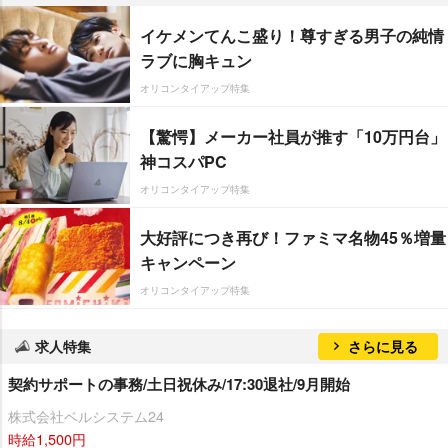
イケメンてんこ盛り！尊すぎる男子の純情
ラブに胸キュン
オリコンタイアップ特集
【驚愕】メーカー社員が推す「10万円台」
神コスパPC
オリコンタイアップ特集
大好評につき再び！ファミマ名物45％増量
キャンペーン
オリコンタイアップ特集
求人特集
さらに見る
契約サポートの事務/土日祝休み/17:30退社/9月開始
株式会社ベルシステム24
時給1,500円