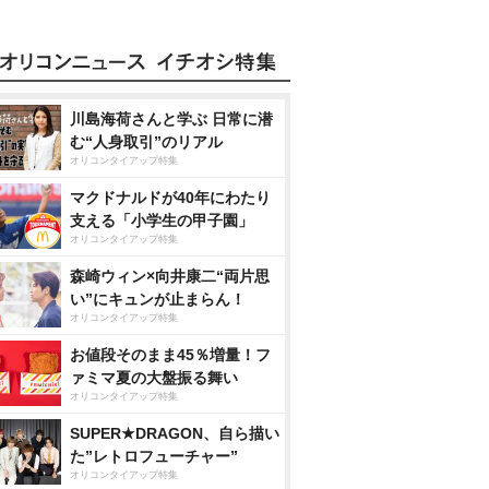
川島海荷さんと学ぶ 日常に潜
む“人身取引”のリアル
オリコンタイアップ特集
マクドナルドが40年にわたり
支える「小学生の甲子園」
オリコンタイアップ特集
森崎ウィン×向井康二“両片思
い”にキュンが止まらん！
オリコンタイアップ特集
お値段そのまま45％増量！フ
ァミマ夏の大盤振る舞い
オリコンタイアップ特集
SUPER★DRAGON、自ら描い
た”レトロフューチャー”
オリコンタイアップ特集