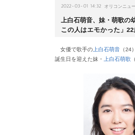
2022-03-01 14:32
オリコンニュ
上白石萌音、妹・萌歌の
この人はエモかった」2
女優で歌手の
上白石萌音
（24
誕生日を迎えた妹・
上白石萌歌