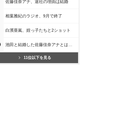
佐藤佳奈アナ、退社の理由は結婚
相葉雅紀のラジオ、9月で終了
白濱亜嵐、姪っ子たちと2ショット
0
池田と結婚した佐藤佳奈アナとは…
11位以下を見る