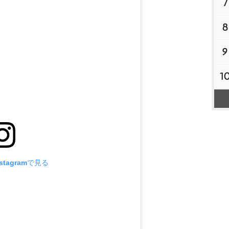
7
8
9
1
tagramで見る