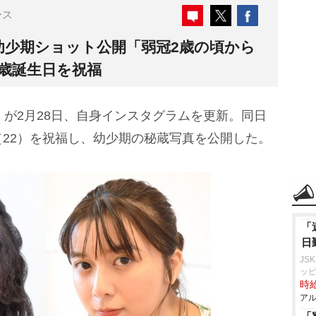
ース
幼少期ショット公開「弱冠2歳の頃から
2歳誕生日を祝福
）が2月28日、自身インスタグラムを更新。同日
（22）を祝福し、幼少期の秘蔵写真を公開した。
「
日
JS
ッ
時給
アル