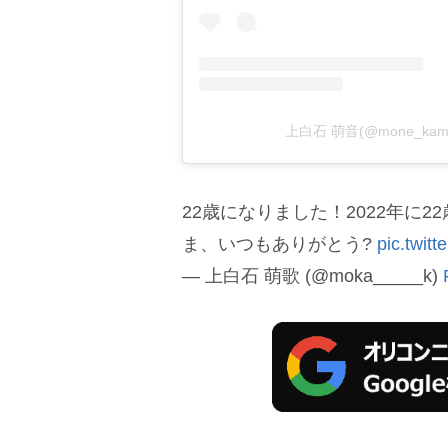
上白石 萌音(@mone_kam
22歳になりました！2022年に
ま、いつもありがとう?
pic.twit
— 上白石 萌歌 (@moka_____k)