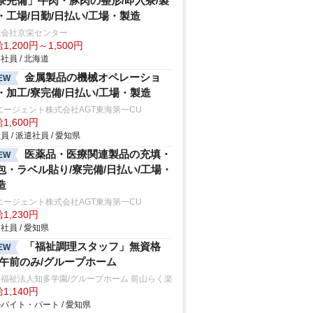
寮完備」牛肉・豚肉の整形/即入寮/製
・工場/日勤/日払い/工場・製造
式会社京栄センター
1,200円～1,500円
社員 / 北海道
金属製品の機械オペレーショ
EW
・加工/寮完備/日払い/工場・製造
エージェント株式会社AGT東海第一CU
1,600円
員 / 派遣社員 / 愛知県
医薬品・医療関連製品の充填・
EW
包・ラベル貼り/寮完備/日払い/工場・
造
エージェント株式会社AGT東海第一CU
1,230円
社員 / 愛知県
「福祉調理スタッフ」無資格
EW
/午前のみ/グループホーム
福祉法人知多学園/グループホーム 前山らく楽
1,140円
バイト・パート / 愛知県