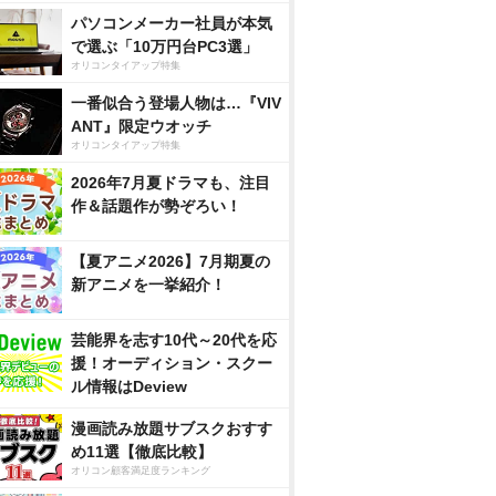
パソコンメーカー社員が本気
で選ぶ「10万円台PC3選」
オリコンタイアップ特集
一番似合う登場人物は…『VIV
ANT』限定ウオッチ
オリコンタイアップ特集
2026年7月夏ドラマも、注目
作＆話題作が勢ぞろい！
【夏アニメ2026】7月期夏の
新アニメを一挙紹介！
芸能界を志す10代～20代を応
援！オーディション・スクー
ル情報はDeview
漫画読み放題サブスクおすす
め11選【徹底比較】
オリコン顧客満足度ランキング