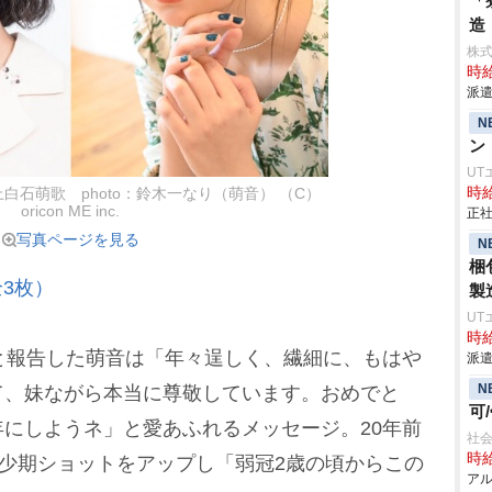
「
造
株
時給
派遣
N
ン
UT
時給
白石萌歌 photo：鈴木一なり（萌音） （C）
oricon ME inc.
正社
写真ページを見る
N
梱
3枚）
製
UT
時給
と報告した萌音は「年々逞しく、繊細に、もは
派遣
N
て、妹ながら本当に尊敬しています。おめでと
可
にしようネ」と愛あふれるメッセージ。20年前
社会
時給
幼少期ショットをアップし「弱冠2歳の頃からこの
アル