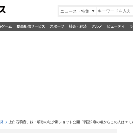
ニュース・特集
&ゲーム
動画配信サービス
スポーツ
社会・経済
グルメ
ビューティ
ラ
S発
上白石萌音、妹・萌歌の幼少期ショット公開「弱冠2歳の頃からこの人はエモ