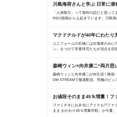
川島海荷さんと学ぶ 日常に潜
「人身取引」って海外の話だと思って
NSの投稿からも起きています。川島
マクドナルドが40年にわたり
ユニフォームの右袖には出場者のみに
ン」をつけて学童球児たちが頂点を目
森崎ウィン×向井康二“両片思
森崎ウィンと向井康二がW主演！映画『（L
OM STREAMで最速配信。究極のピュ
お値段そのまま45％増量！フ
ファミチキにお弁当にアイスも!?ファ
まま おかわり45％増量作戦」が今夏