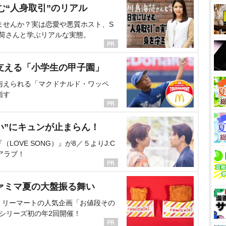
む“人身取引”のリアル
ませんか？実は恋愛や悪質ホスト、S
海荷さんと学ぶリアルな実態。
支える「小学生の甲子園」
与えられる「マクドナルド・ワッペ
指す
い”にキュンが止まらん！
OVE SONG）』が8／５よりJ:C
アラブ！
ァミマ夏の大盤振る舞い
ミリーマートの人気企画「お値段その
、シリーズ初の年2回開催！