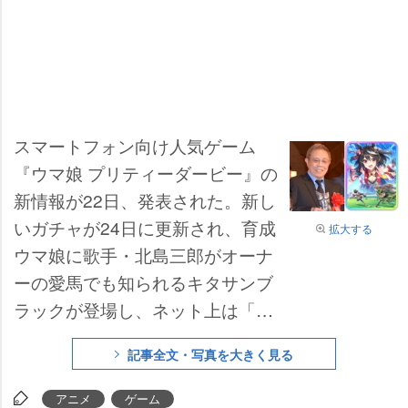
スマートフォン向け人気ゲーム
『ウマ娘 プリティーダービー』の
新情報が22日、発表された。新し
いガチャが24日に更新され、育成
拡大する
ウマ娘に歌手・北島三郎がオーナ
ーの愛馬でも知られるキタサンブ
ラックが登場し、ネット上は「つ
いにキタ!」「全力で回します!」
記事全文・写真を大きく見る
などと北島の名曲「まつり」にち
なみ“お祭り騒ぎ”となっている。
アニメ
ゲーム