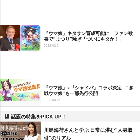
『ウマ娘』キタサン育成可能に ファン歓
喜で“まつり”騒ぎ「ついにキタか！」
2022-02-24
『ウマ娘』×『シャドバ』コラボ決定 “参
戦ウマ娘”も一部先行公開
2022-03-05
話題の特集をPICK UP！
川島海荷さんと学ぶ 日常に潜む“人身取
引”のリアル