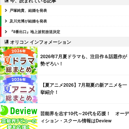
今、読まれている記事
戸塚純貴、結婚を発表
及川光博が結婚を発表
『8番出口』地上波初放送決定
オリコン インフォメーション
2026年7月夏ドラマも、注目作＆話題作が
勢ぞろい！
【夏アニメ2026】7月期夏の新アニメを一
挙紹介！
芸能界を志す10代～20代を応援！ オーデ
ィション・スクール情報はDeview