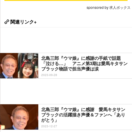
sponsored by 求人ボックス
関連リンク+
北島三郎『ウマ娘』に感謝の手紙で話題
「泣ける…」 アニメ第3期は愛馬キタサン
ブラック物語で担当声優は涙
2023-09-28
北島三郎『ウマ娘』に感謝 愛馬キタサン
ブラックの活躍描き声優＆ファンへ「あり
がとう」
2023-12-27