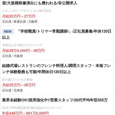
迎/大規模映像演出にも携われる/非公開求人
ヒビノメディアテクニカル株式会社
月給20万円～27万円
正社員 / 派遣社員 / 大阪府
「学校職員/トリマー常勤講師/」/正社員募集/年休120日
NEW
以上
学校法人21世紀アカデメイア
月給28万4,000円～38万円
正社員 / 大阪府
結婚式場レストランのフレンチ料理人/調理スタッフ・本格フレ
ンチ体験勤務も可能/年間休日120日以上
宮の森フランセス教会
月給25万円～26万円
正社員 / 北海道
業界未経験OK!採用強化中!/営業スタッフ/20代平均年収555万
SUV LAND横浜町田/株式会社ネクステージ
年収448万円～901万6,000円