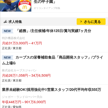
生の甲子園」
オリコンタイアップ特集
求人特集
さらに見る
「総務」/主任候補/年休125日/賞与実績7ヶ月分
NEW
特許機器株式会社
月給31万3,000円～41万円
正社員 / 東京都
カーブスの栄養補助食品「商品開発スタッフ」/プライ
NEW
ム上場G
株式会社カーブスジャパン
月給26万1,058円～34万6,509円
正社員 / 東京都
業界未経験OK!採用強化中!/営業スタッフ/20代平均年収555万
ジャガー・ランドローバー天白
年収448万円～901万6,000円
正社員 / 愛知県