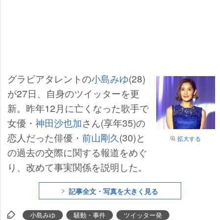
グラビアタレントの
小島みゆ
(28)
が27日、自身のツイッターを更
新。昨年12月に亡くなった歌手で
女優・
神田沙也加
さん(享年35)の
恋人だった俳優・
前山剛久
(30)と
拡大する
の過去の交際に関する報道をめぐ
り、改めて事実関係を説明した。
記事全文・写真を大きく見る
小島みゆ
騒動・事件
ツイッター発