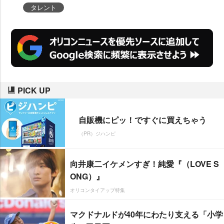
タレント
PICK UP
自販機にピッ！ですぐに買えちゃう
（PR）ジハンピ
向井康二イケメンすぎ！純愛『（LOVE S
ONG）』
オリコンタイアップ特集
マクドナルドが40年にわたり支える「小学