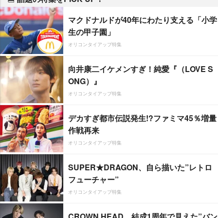
マクドナルドが40年にわたり支える「小学
生の甲子園」
オリコンタイアップ特集
向井康二イケメンすぎ！純愛『（LOVE S
ONG）』
オリコンタイアップ特集
デカすぎ都市伝説発生!?ファミマ45％増量
作戦再来
オリコンタイアップ特集
SUPER★DRAGON、自ら描いた”レトロ
フューチャー”
オリコンタイアップ特集
CROWN HEAD、結成1周年で見えた”バン