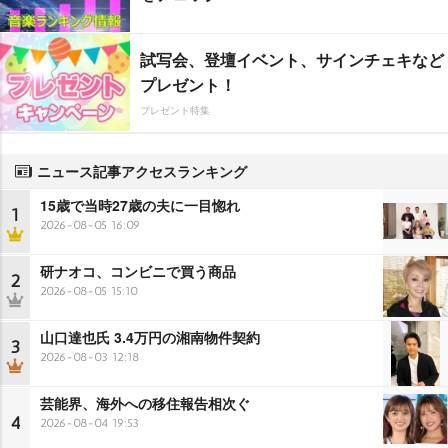
試写会、登壇イベント、サインチェキなど
プレゼント！
プレゼント特集
ニュース記事アクセスランキング
15歳で当時27歳の夫に一目惚れ
1
2026-08-05 16:09
研ナオコ、コンビニで買う商品
2
2026-08-05 15:10
山口達也氏 3.4万円の湘南物件契約
3
2026-08-03 12:18
芸能界、海外への移住報告相次ぐ
4
2026-08-04 19:53