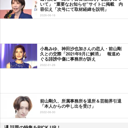
いて」 “重要なお知らせ”サイトに掲載 内
容伝え「次号にて取材経緯を説明」
2026-06-16
小島みゆ、神田沙也加さんの恋人・前山剛
久との交際「2021年9月に解消」 報道め
ぐる誹謗中傷に事務所が訴え
2022-01-26
前山剛久、所属事務所を退所＆芸能界引退
「本人からの申し出を受け」
2022-06-30
話題の特集をPICK UP！