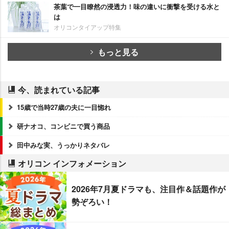
茶葉で一目瞭然の浸透力！味の違いに衝撃を受ける水と
は
オリコンタイアップ特集
もっと見る
今、読まれている記事
15歳で当時27歳の夫に一目惚れ
研ナオコ、コンビニで買う商品
田中みな実、うっかりネタバレ
オリコン インフォメーション
2026年7月夏ドラマも、注目作＆話題作が
勢ぞろい！