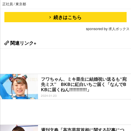
正社員 / 東京都
続きはこちら
sponsored by 求人ボックス
関連リンク+
フワちゃん、ミキ亜生に結婚祝い送るも“宛
先ミス” BKBに紅白いちご届く「なんでB
KBに届くねん!!!!!!!!!!!!」
2024-01-23
週刊文春「高市早苗首相に関する記事につ