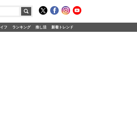
イフ
ランキング
推し活
新着トレンド
も