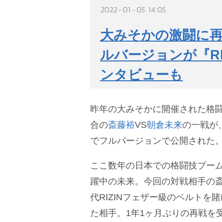
2022-01-05 14:05
大みそかの激闘に再
ルバージョンが『RIZ
ンタビューも
昨年の大みそかに開催された格闘技『
合の
斎藤裕
VS
朝倉未来
の一戦が、『
でフルバージョンで公開された
ここ数年の日本での格闘技ブー
躍中の未来。今回の対戦相手の斎藤
代RIZINフェザー級のベルトを
た相手。1年1ヶ月ぶりの再戦を