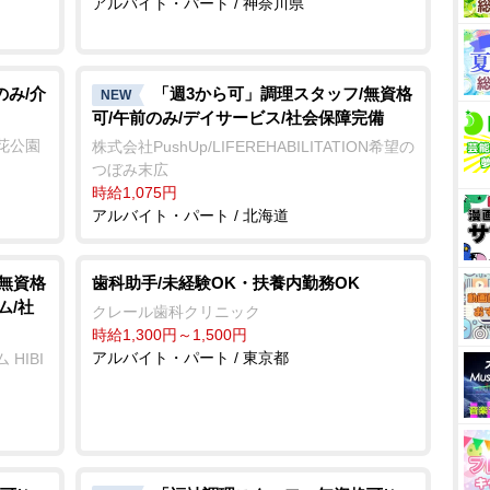
アルバイト・パート / 神奈川県
のみ/介
「週3から可」調理スタッフ/無資格
NEW
可/午前のみ/デイサービス/社会保障完備
花公園
株式会社PushUp/LIFEREHABILITATION希望の
つぼみ末広
時給1,075円
アルバイト・パート / 北海道
/無資格
歯科助手/未経験OK・扶養内勤務OK
ム/社
クレール歯科クリニック
時給1,300円～1,500円
アルバイト・パート / 東京都
HIBI