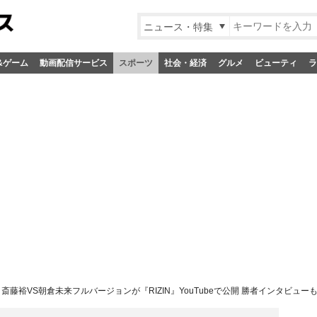
ニュース・特集
&ゲーム
動画配信サービス
スポーツ
社会・経済
グルメ
ビューティ
ラ
斎藤裕VS朝倉未来フルバージョンが『RIZIN』YouTubeで公開 勝者インタビュー