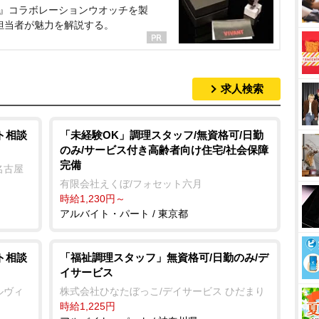
NT』コラボレーションウオッチを製
担当者が魅力を解説する。
求人検索
ト相談
「未経験OK」調理スタッフ/無資格可/日勤
のみ/サービス付き高齢者向け住宅/社会保障
完備
名古屋
有限会社えくぼ/フォセット六月
時給1,230円～
アルバイト・パート / 東京都
ト相談
「福祉調理スタッフ」無資格可/日勤のみ/デ
イサービス
ルヴィ
株式会社ひなたぼっこ/デイサービス ひだまり
時給1,225円