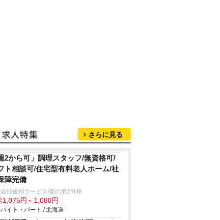
さらに見る
週2から可」調理スタッフ/無資格可/
フト相談可/住宅型有料老人ホーム/社
保障完備
会社優和サービス/森の里2号棟
1,075円～1,080円
バイト・パート / 北海道