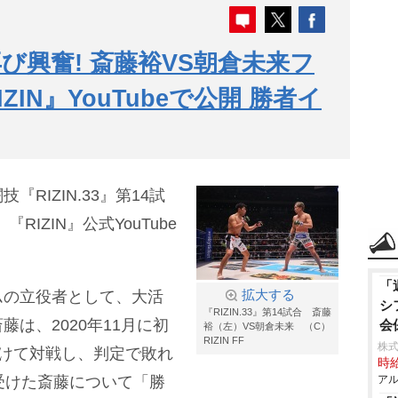
び興奮! 斎藤裕VS朝倉未来フ
IN』YouTubeで公開 勝者イ
RIZIN.33』第14試
RIZIN』公式YouTube
。
「
ムの立役者として、大活
拡大する
シ
『RIZIN.33』第14試合 斎藤
は、2020年11月に初
会
裕（左）VS朝倉未来 （C）
RIZIN FF
株式
賭けて対戦し、判定で敗れ
時給
受けた斎藤について「勝
アル