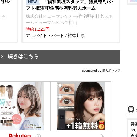
可/シ
「福祉調理スタッフ」無資格可/シ
NEW
フト相談可/住宅型有料老人ホーム
くる
株式会社ヒューマンケアー/住宅型有料老人ホ
ームヒューマンヒルズ初山
時給1,225円
アルバイト・パート / 神奈川県
続きはこちら
sponsored by 求人ボックス
韓国
as
ら