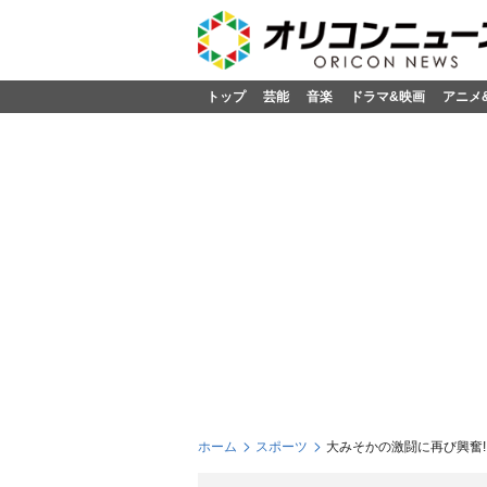
トップ
芸能
音楽
ドラマ&映画
アニメ
ホーム
スポーツ
大みそかの激闘に再び興奮! 