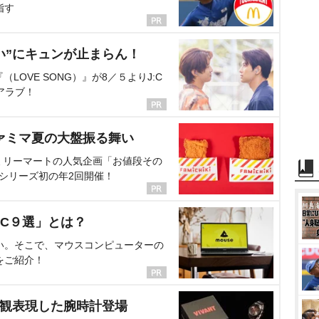
指す
い”にキュンが止まらん！
OVE SONG）』が8／５よりJ:C
アラブ！
ァミマ夏の大盤振る舞い
ミリーマートの人気企画「お値段その
、シリーズ初の年2回開催！
C９選」とは？
い。そこで、マウスコンピューターの
をご紹介！
界観表現した腕時計登場