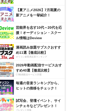
【夏アニメ2026】7月期夏の
新アニメを一挙紹介！
芸能界を志す10代～20代を応
援！オーディション・スクー
ル情報はDeview
漫画読み放題サブスクおすす
め11選【徹底比較】
オリコン顧客満足度ランキング
2026年動画配信サービスおす
すめ40選【徹底比較】
CS動画配信サービス20選
毎週の音楽ランキングから、
ヒットの推移をチェック！
試写会、登壇イベント、サイ
ンチェキなどプレゼント！
プレゼント特集