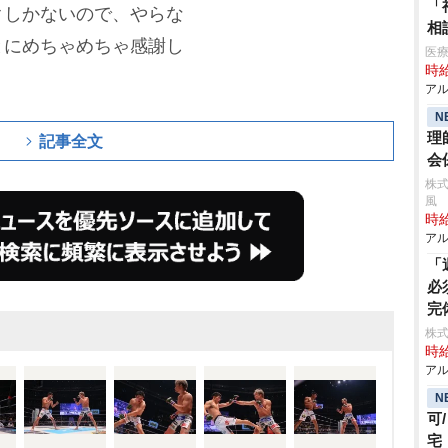
「
クしかないので、やらな
相
とにめちゃめちゃ感謝し
医
時給
アル
N
理
記事全文
会
株式
風
時給
アル
「
必
完
株式
時給
アル
N
可
宅