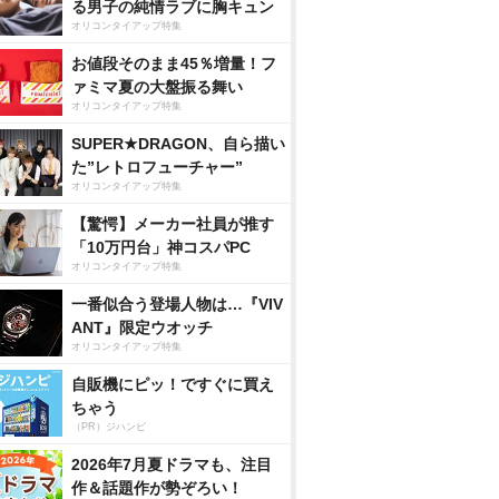
る男子の純情ラブに胸キュン
オリコンタイアップ特集
お値段そのまま45％増量！フ
ァミマ夏の大盤振る舞い
オリコンタイアップ特集
SUPER★DRAGON、自ら描い
た”レトロフューチャー”
オリコンタイアップ特集
【驚愕】メーカー社員が推す
「10万円台」神コスパPC
オリコンタイアップ特集
一番似合う登場人物は…『VIV
ANT』限定ウオッチ
オリコンタイアップ特集
自販機にピッ！ですぐに買え
ちゃう
（PR）ジハンピ
2026年7月夏ドラマも、注目
作＆話題作が勢ぞろい！