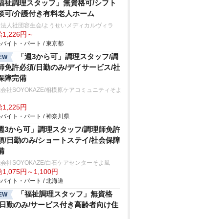
福祉調理スタッフ」無資格可/シフト
談可/介護付き有料老人ホーム
療法人社団容生会/ようせいメディカルヴィラ
1,226円～
バイト・パート / 東京都
「週3から可」調理スタッフ/調
EW
師免許必須/日勤のみ/デイサービス/社
保障完備
会社SOYOKAZE/相模原ケアコミュニティそよ
1,225円
バイト・パート / 神奈川県
週3から可」調理スタッフ/調理師免許
須/日勤のみ/ショートステイ/社会保障
備
会社SOYOKAZE/白石ケアセンターそよ風
1,075円～1,100円
バイト・パート / 北海道
「福祉調理スタッフ」無資格
EW
/日勤のみ/サービス付き高齢者向け住