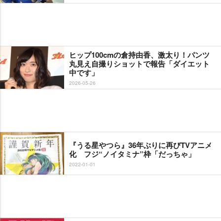
ヒップ100cmの倉持由香、激太り！パンツ
丸見え自撮りショットで報告「ダイエット
中です」
2026-05-26
『うる星やつら』36年ぶりに再びTVアニメ
化 フジ“ノイタミナ”枠「だっちゃ」
2022-01-01