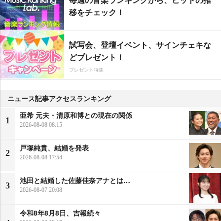
移をチェック！
試写会、登壇イベント、サインチェキな
どプレゼント！
プレゼント特集
ニュース記事アクセスランキング
亜希 元夫・清原和博との現在の関係
1
2026-08-08 08:15
戸塚純貴、結婚を発表
2
2026-08-08 17:54
池田と結婚した佐藤佳奈アナとは…
3
2026-08-07 20:08
令和8年8月8日、吉報続々