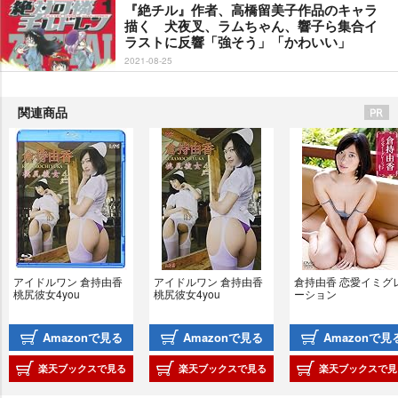
『絶チル』作者、高橋留美子作品のキャラ
描く 犬夜叉、ラムちゃん、響子ら集合イ
ラストに反響「強そう」「かわいい」
2021-08-25
関連商品
アイドルワン 倉持由香 
アイドルワン 倉持由香 
倉持由香 恋愛イミグ
桃尻彼女4you
桃尻彼女4you
ーション
Amazonで見る
Amazonで見る
Amazonで見
楽天ブックスで見る
楽天ブックスで見る
楽天ブックスで見