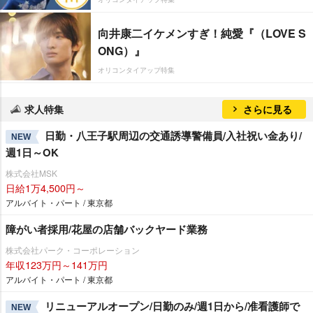
向井康二イケメンすぎ！純愛『（LOVE S
ONG）』
オリコンタイアップ特集
求人特集
さらに見る
日勤・八王子駅周辺の交通誘導警備員/入社祝い金あり/
NEW
週1日～OK
株式会社MSK
日給1万4,500円～
アルバイト・パート / 東京都
障がい者採用/花屋の店舗バックヤード業務
株式会社パーク・コーポレーション
年収123万円～141万円
アルバイト・パート / 東京都
リニューアルオープン/日勤のみ/週1日から/准看護師で
NEW