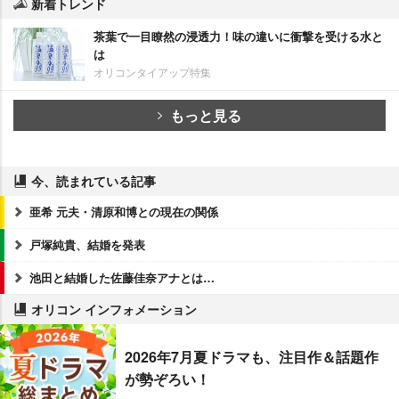
新着トレンド
茶葉で一目瞭然の浸透力！味の違いに衝撃を受ける水と
は
オリコンタイアップ特集
もっと見る
今、読まれている記事
亜希 元夫・清原和博との現在の関係
戸塚純貴、結婚を発表
池田と結婚した佐藤佳奈アナとは…
オリコン インフォメーション
2026年7月夏ドラマも、注目作＆話題作
が勢ぞろい！