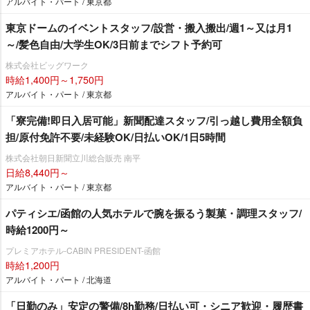
アルバイト・パート / 東京都
東京ドームのイベントスタッフ/設営・搬入搬出/週1～又は月1
～/髪色自由/大学生OK/3日前までシフト予約可
株式会社ビッグワーク
時給1,400円～1,750円
アルバイト・パート / 東京都
「寮完備!即日入居可能」新聞配達スタッフ/引っ越し費用全額負
担/原付免許不要/未経験OK/日払いOK/1日5時間
株式会社朝日新聞立川総合販売 南平
日給8,440円～
アルバイト・パート / 東京都
パティシエ/函館の人気ホテルで腕を振るう製菓・調理スタッフ/
時給1200円～
プレミアホテル-CABIN PRESIDENT-函館
時給1,200円
アルバイト・パート / 北海道
「日勤のみ」安定の警備/8h勤務/日払い可・シニア歓迎・履歴書