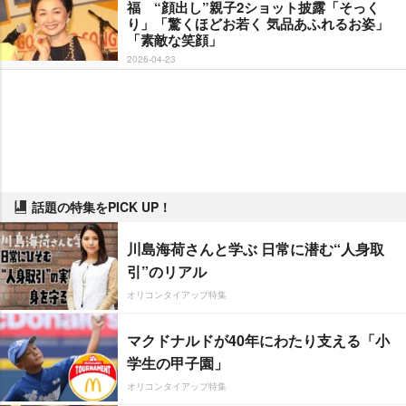
福 “顔出し”親子2ショット披露「そっく
り」「驚くほどお若く 気品あふれるお姿」
「素敵な笑顔」
2026-04-23
話題の特集をPICK UP！
川島海荷さんと学ぶ 日常に潜む“人身取
引”のリアル
オリコンタイアップ特集
マクドナルドが40年にわたり支える「小
学生の甲子園」
オリコンタイアップ特集