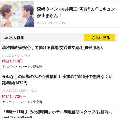
森崎ウィン×向井康二“両片思い”にキュン
が止まらん！
オリコンタイアップ特集
求人特集
さらに見る
幼稚園教諭/安心して働ける職場/交通費支給/社員登用あり
むつみみやこ幼稚園
時給1,140円
アルバイト・パート / 愛知県
夜勤なしの日勤のみの介護福祉士!実働7時間15分で無理なく活
躍/時給1472円
社会医療法人財団 仁医会
時給1,472円～
アルバイト・パート / 東京都
「5時〜11時までの短時間」ホテル調理補助スタッフ/お昼前に
は終了!/主婦歓迎