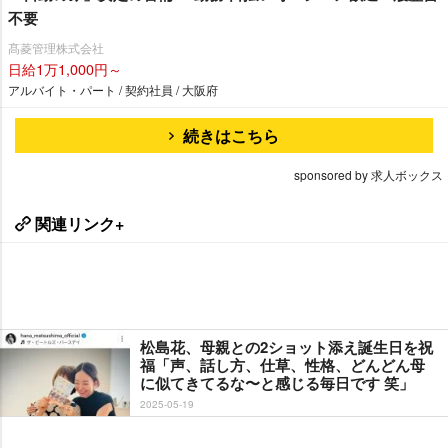
不要
髙菱管理株式会社
日給1万1,000円～
アルバイト・パート / 契約社員 / 大阪府
続きはこちら
sponsored by 求人ボックス
関連リンク+
松島花、母親との2ショット添え誕生日を祝
福「声、話し方、仕草、性格、どんどん母
に似てきてるな〜と感じる毎日です 笑」
2025-05-19