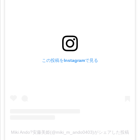
この投稿をInstagramで見る
Miki Ando?安藤美姫(@miki_m_ando0403)がシェアした投稿