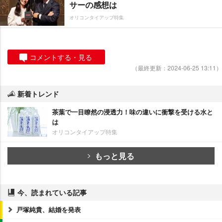
サーの感想は
オリコンタイアップ特集
コメントする・見る
（最終更新：2024-06-25 13:11）
新着トレンド
茶葉で一目瞭然の浸透力！味の違いに衝撃を受ける水と
は
オリコンタイアップ特集
もっと見る
今、読まれている記事
戸塚純貴、結婚を発表