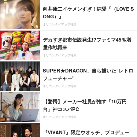
向井康二イケメンすぎ！純愛『（LOVE S
ONG）』
オリコンタイアップ特集
デカすぎ都市伝説発生!?ファミマ45％増
量作戦再来
オリコンタイアップ特集
SUPER★DRAGON、自ら描いた”レトロ
フューチャー”
オリコンタイアップ特集
【驚愕】メーカー社員が推す「10万円
台」神コスパPC
オリコンタイアップ特集
『VIVANT』限定ウオッチ、プロデュー