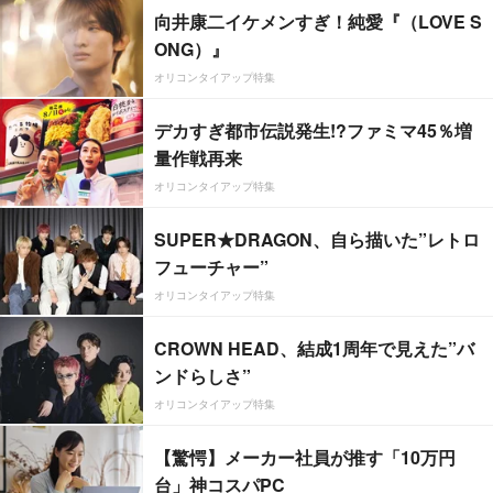
向井康二イケメンすぎ！純愛『（LOVE S
ONG）』
オリコンタイアップ特集
デカすぎ都市伝説発生!?ファミマ45％増
量作戦再来
オリコンタイアップ特集
SUPER★DRAGON、自ら描いた”レトロ
フューチャー”
オリコンタイアップ特集
CROWN HEAD、結成1周年で見えた”バ
ンドらしさ”
オリコンタイアップ特集
【驚愕】メーカー社員が推す「10万円
台」神コスパPC