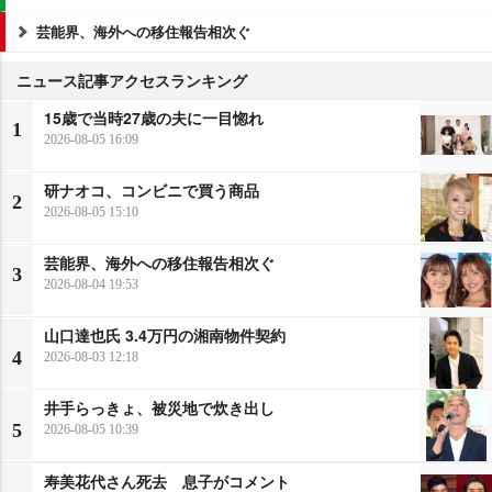
芸能界、海外への移住報告相次ぐ
ニュース記事アクセスランキング
15歳で当時27歳の夫に一目惚れ
1
2026-08-05 16:09
研ナオコ、コンビニで買う商品
2
2026-08-05 15:10
芸能界、海外への移住報告相次ぐ
3
2026-08-04 19:53
山口達也氏 3.4万円の湘南物件契約
4
2026-08-03 12:18
井手らっきょ、被災地で炊き出し
5
2026-08-05 10:39
寿美花代さん死去 息子がコメント