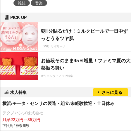
雑誌
音楽
PICK UP
朝1分貼るだけ！ミルクピールで一日中ず
っとうるツヤ肌
（PR）サボリーノ
お値段そのまま45％増量！ファミマ夏の大
盤振る舞い
オリコンタイアップ特集
求人特集
さらに見る
横浜/モータ・センサの製造・組立/未経験歓迎・土日休み
テクノハンズ株式会社
月給22万円～35万円
正社員 / 神奈川県