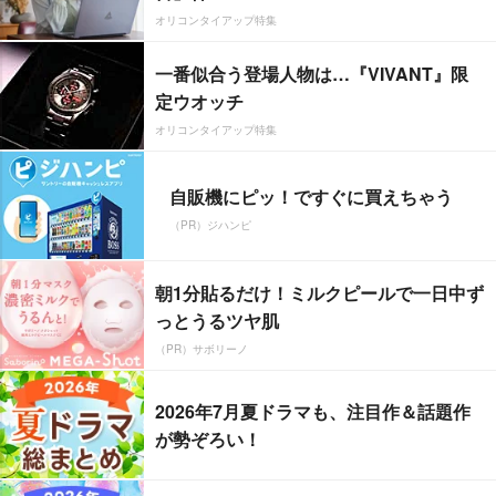
オリコンタイアップ特集
一番似合う登場人物は…『VIVANT』限
定ウオッチ
オリコンタイアップ特集
自販機にピッ！ですぐに買えちゃう
（PR）ジハンピ
朝1分貼るだけ！ミルクピールで一日中ず
っとうるツヤ肌
（PR）サボリーノ
2026年7月夏ドラマも、注目作＆話題作
が勢ぞろい！