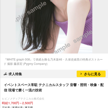
『WHITE graph 008』で表紙を飾る乃木坂46・久保史緒里の特典ポストカー
ド 撮影 藤原宏 (Pygmy Company)
求人特集
さらに見る
イベントスペース常駐 テクニカルスタッフ 音響・照明・映像・配
信 現場で磨く一流の技術
ヒビノメディアテクニカル株式会社
時給1,700円～2,500円
正社員 / 派遣社員 / 東京都