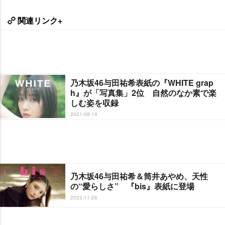
関連リンク+
乃木坂46与田祐希表紙の『WHITE grap
h』が「写真集」2位 自然のなか素で楽
しむ姿を収録
2021-08-14
乃木坂46与田祐希＆筒井あやめ、天性
の“愛らしさ” 『bis』表紙に登場
2023-11-26