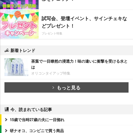
試写会、登壇イベント、サインチェキな
どプレゼント！
プレゼント特集
新着トレンド
茶葉で一目瞭然の浸透力！味の違いに衝撃を受ける水と
は
オリコンタイアップ特集
もっと見る
今、読まれている記事
15歳で当時27歳の夫に一目惚れ
研ナオコ、コンビニで買う商品