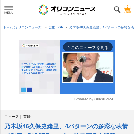
ホーム (オリコンニュース)
芸能 TOP
乃木坂46久保史緒里、4パターンの多彩な表情で
このニュースを見る
arrow_forward_ios
Powered by 
GliaStudios
M
ニュース
芸能
u
t
乃木坂46久保史緒里、4パターンの多彩な表情
e