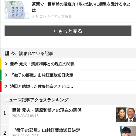
茶葉で一目瞭然の浸透力！味の違いに衝撃を受ける水と
は
オリコンタイアップ特集
もっと見る
今、読まれている記事
亜希 元夫・清原和博との現在の関係
『徹子の部屋』山村紅葉放送日決定
池田と結婚した佐藤佳奈アナとは…
ニュース記事アクセスランキング
亜希 元夫・清原和博との現在の関係
1
2026-08-08 08:15
『徹子の部屋』山村紅葉放送日決定
2
2026-08-09 17:05