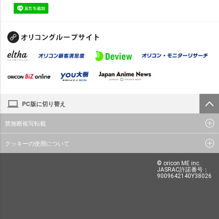
PC版に切り替え
禁無断複写転載
クッキーの使用について
© oricon ME inc.
JASRAC許諾番号：
9009642140Y38026