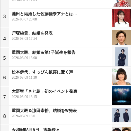
池田と結婚した佐藤佳奈アナとは…
3
2026-08-07 20:08
戸塚純貴、結婚を発表
4
2026-08-08 17:54
重岡大毅、結婚＆第1子誕生を報告
5
2026-08-09 18:00
松本伊代、すっぴん披露に驚く声
6
2026-08-09 11:30
大野智「さと島」初のイベント発表
7
2026-08-09 13:15
重岡大毅＆濵田崇裕、結婚をW発表
8
2026-08-09 18:01
令和8年8月8日、吉報続々