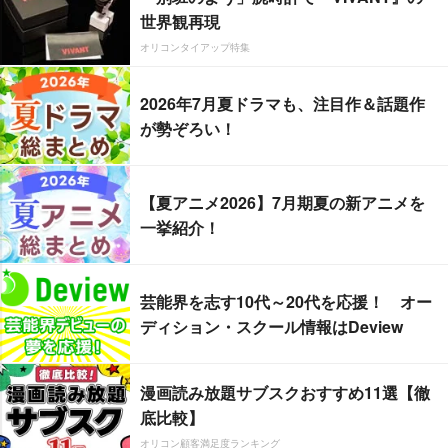
世界観再現
オリコンタイアップ特集
2026年7月夏ドラマも、注目作＆話題作
が勢ぞろい！
【夏アニメ2026】7月期夏の新アニメを
一挙紹介！
芸能界を志す10代～20代を応援！ オー
ディション・スクール情報はDeview
漫画読み放題サブスクおすすめ11選【徹
底比較】
オリコン顧客満足度ランキング