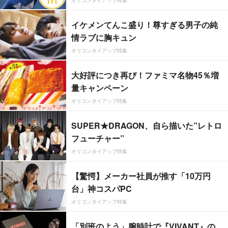
イケメンてんこ盛り！尊すぎる男子の純
情ラブに胸キュン
オリコンタイアップ特集
大好評につき再び！ファミマ名物45％増
量キャンペーン
オリコンタイアップ特集
SUPER★DRAGON、自ら描いた”レトロ
フューチャー”
オリコンタイアップ特集
【驚愕】メーカー社員が推す「10万円
台」神コスパPC
オリコンタイアップ特集
「別班のよう」腕時計で『VIVANT』の