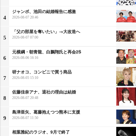
ジャンボ、池田の結婚報告に感激
4
2026-08-07 20:46
「父の部屋を奪いたい」→大改造へ
5
2026-08-07 07:00
元横綱・朝青龍、白鵬翔氏と再会2S
6
2026-08-06 16:16
研ナオコ、コンビニで買う商品
7
2026-08-05 15:10
佐藤佳奈アナ、退社の理由は結婚
8
2026-08-07 20:48
島津亜矢、葛藤抱えつつ熊本に支援
9
2026-08-07 11:50
相葉雅紀のラジオ、9月で終了