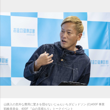
山購入の意外な費用に驚きを隠せないじゅんいちダビッドソン (C)400F 事業
戦略発表会、400F 『山の見積もり』トークイベント