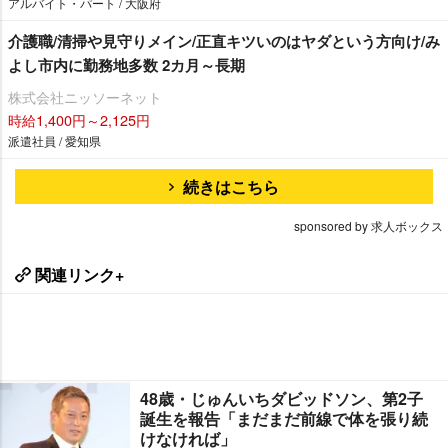
アルバイト・パート / 大阪府
介護職/清掃や見守りメイン/正直キツいのはヤダという方向け/み
よし市内に勤務地多数 2カ月～長期
株式会社ニッソーネット
時給1,400円～2,125円
派遣社員 / 愛知県
続きはこちら
sponsored by 求人ボックス
関連リンク+
48歳・じゅんいちダビッドソン、第2子
誕生を報告「まだまだ前線で体を張り続
けなければ」