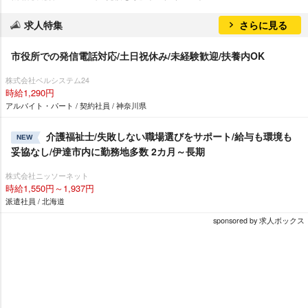
求人特集
さらに見る
市役所での発信電話対応/土日祝休み/未経験歓迎/扶養内OK
株式会社ベルシステム24
時給1,290円
アルバイト・パート / 契約社員 / 神奈川県
介護福祉士/失敗しない職場選びをサポート/給与も環境も
NEW
妥協なし/伊達市内に勤務地多数 2カ月～長期
株式会社ニッソーネット
時給1,550円～1,937円
派遣社員 / 北海道
sponsored by 求人ボックス