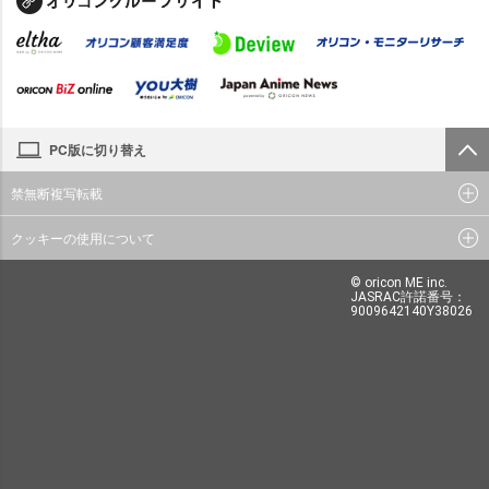
PC版に切り替え
禁無断複写転載
クッキーの使用について
© oricon ME inc.
JASRAC許諾番号：
9009642140Y38026