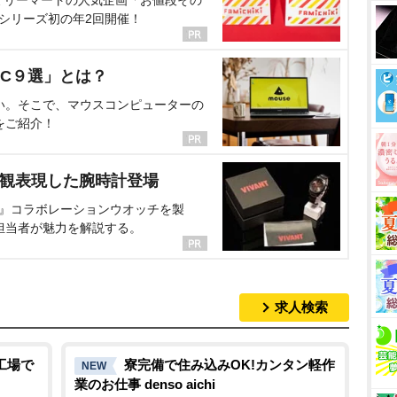
ミリーマートの人気企画「お値段その
、シリーズ初の年2回開催！
C９選」とは？
い。そこで、マウスコンピューターの
をご紹介！
界観表現した腕時計登場
NT』コラボレーションウオッチを製
担当者が魅力を解説する。
求人検索
工場で
寮完備で住み込みOK!カンタン軽作
NEW
業のお仕事 denso aichi