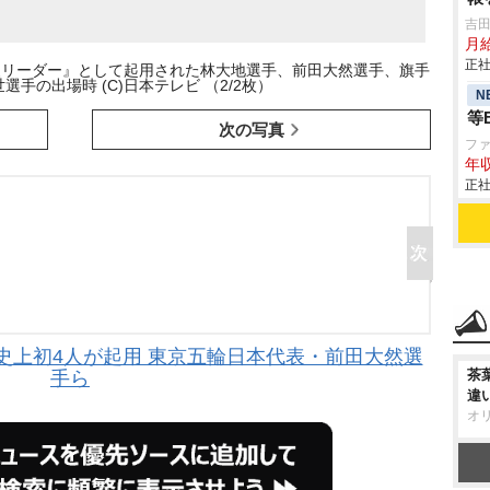
吉田
月
正社
援リーダー』として起用された林大地選手、前田大然選手、旗手
手の出場時 (C)日本テレビ （2/2枚）
N
等
次の写真
フ
年収
正社
史上初4人が起用 東京五輪日本代表・前田大然選
茶
手ら
違
オ