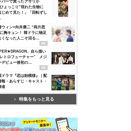
ーパーで買ったアサリか
“ひょっこり”現れた生物に
はじめて見た！」「回転ずし
…
崎ウィン×向井康二 “両片思
”に胸キュン！ 韓ドラに物足
なくなった人こそ沼る…
PER★DRAGON、自ら描い
"レトロフューチャー" メジ
ーデビュー後初の…
国ドラマ『恋は飴模様』｜配
情報・あらすじ・キャスト・
演者
特集をもっと見る