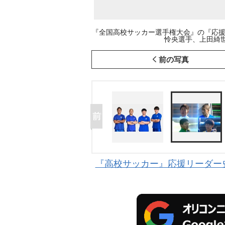
『全国高校サッカー選手権大会』の『応
怜央選手、上田綺世選
前の写真
『高校サッカー』応援リーダー