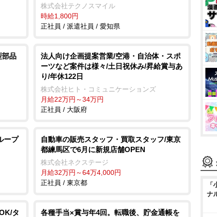
株式会社テクノスマイル
時給1,800円
正社員 / 派遣社員 / 愛知県
型部品
法人向け企画提案営業/空港・自治体・スポ
ーツなど案件は様々/土日祝休み/昇給賞与あ
り/年休122日
株式会社ヒト・コミュニケーションズ
月給22万円～34万円
正社員 / 大阪府
ループ
自動車の販売スタッフ・買取スタッフ/東京
都練馬区で6月に新規店舗OPEN
株式会社ネクステージ
月給32万円～64万4,000円
正社員 / 東京都
「
ナ
OK/タ
各種手当×賞与年4回。転職後、貯金通帳を