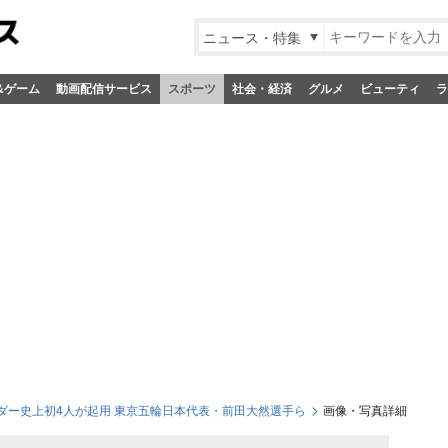
ニュース・特集
&ゲーム
動画配信サービス
スポーツ
社会・経済
グルメ
ビューティ
ラ
ダー史上初4人が起用 東京五輪日本代表・前田大然選手ら
画像・写真詳細