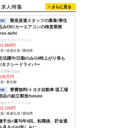
さらに見る
製造派遣スタッフの募集!寮住
EW
込みOK!カーエアコンの検査業務
nso aichi
式会社テクノスマイル
1,800円
員 / 派遣社員 / 愛知県
性活躍中/日勤のみ/14時上がり等も
K/タクシードライバー
竹交通株式会社
給35万円
員 / 東京都
寮費無料/トヨタ自動車 堤工場
EW
部品の組立製造/tutumi
式会社テクノスマイル
2,100円
員 / 派遣社員 / 愛知県
種手当×賞与年4回。転職後、貯金通
を見るのが楽しみに