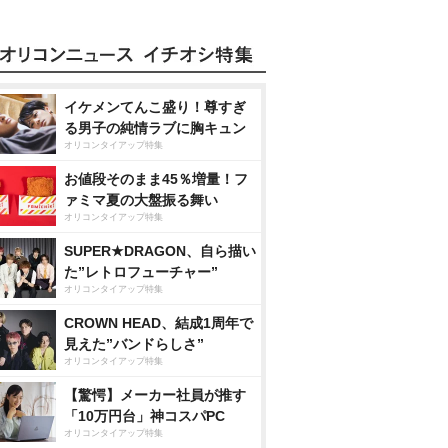
イケメンてんこ盛り！尊すぎ
る男子の純情ラブに胸キュン
オリコンタイアップ特集
お値段そのまま45％増量！フ
ァミマ夏の大盤振る舞い
オリコンタイアップ特集
SUPER★DRAGON、自ら描い
た”レトロフューチャー”
オリコンタイアップ特集
CROWN HEAD、結成1周年で
見えた”バンドらしさ”
オリコンタイアップ特集
【驚愕】メーカー社員が推す
「10万円台」神コスパPC
オリコンタイアップ特集