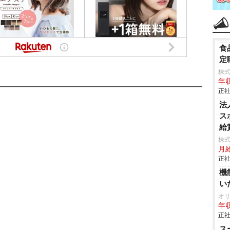
食
定
株
年収
正社
法
ス
給
株
月
正社
機
い
オ
年収
正社
ス