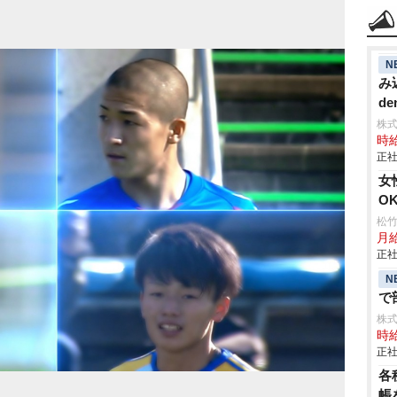
N
み
de
株
時給
正社
女
O
松
月
正社
N
で
株
時給
正社
各
帳