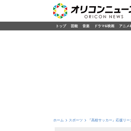
トップ
芸能
音楽
ドラマ&映画
アニメ
ホーム
スポーツ
『高校サッカー』応援リー