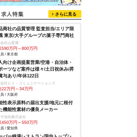
さらに見る
品商社の品質管理 監査担当/エリア限
職 東京/大手グループの菓子専門商社
式会社山星屋
590万円～800万円
員 / 東京都
人向け企画提案営業/空港・自治体・
ポーツなど案件は様々/土日祝休み/昇
賞与あり/年休122日
式会社ヒト・コミュニケーションズ
給22万円～34万円
員 / 大阪府
能性表示原料の届出支援/地元に根付
た機能性素材の優良メーカー
リザ油化株式会社
450万円～550万円
員 / 愛知県
ーパー銭湯レストラン国内トップシ