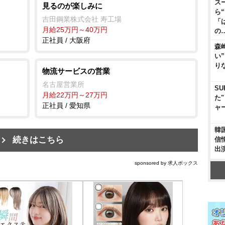
ス
見るのが楽しみに
ら
吉田鋼業株式会社 寿工場
「
月給25万円～40万円
の
正社員 / 大阪府
森
い
り
物流サービスの営業
名古屋営業所
SU
月給22万円～27万円
た
正社員 / 愛知県
ャ
韓
続きはこちら
信
出
sponsored by 求人ボックス