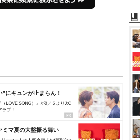
い”にキュンが止まらん！
OVE SONG）』が8／５よりJ:C
アラブ！
ァミマ夏の大盤振る舞い