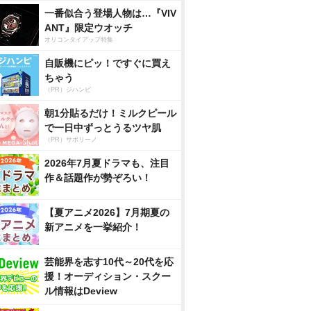
一番似合う登場人物は…『VIV
ANT』限定ウオッチ
オリコンタイアップ特集
自販機にピッ！ですぐに買え
ちゃう
（PR）ジハンピ
朝1分貼るだけ！ミルクピール
で一日中ずっとうるツヤ肌
（PR）サボリーノ
2026年7月夏ドラマも、注目
作＆話題作が勢ぞろい！
【夏アニメ2026】7月期夏の
新アニメを一挙紹介！
芸能界を志す10代～20代を応
援！オーディション・スクー
ル情報はDeview