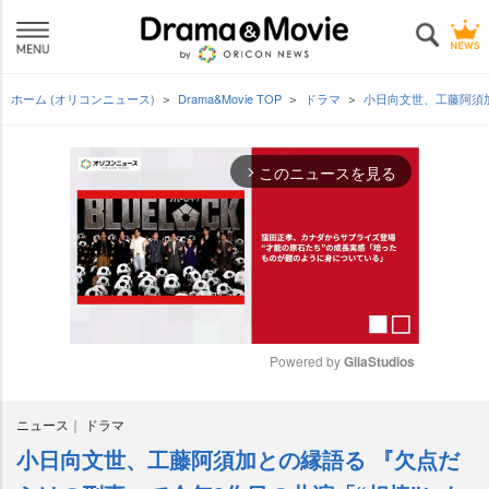
ホーム (オリコンニュース)
Drama&Movie TOP
ドラマ
小日向文世、工藤阿須
このニュースを見る
arrow_forward_ios
Powered by 
GliaStudios
M
ニュース
ドラマ
u
t
小日向文世、工藤阿須加との縁語る 『欠点だ
e