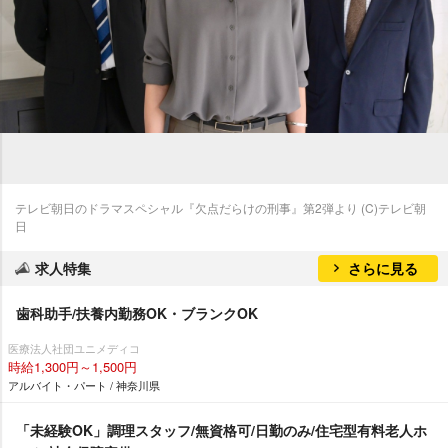
テレビ朝日のドラマスペシャル『欠点だらけの刑事』第2弾より (C)テレビ朝
日
求人特集
さらに見る
歯科助手/扶養内勤務OK・ブランクOK
医療法人社団ユニメディコ
時給1,300円～1,500円
アルバイト・パート / 神奈川県
「未経験OK」調理スタッフ/無資格可/日勤のみ/住宅型有料老人ホ