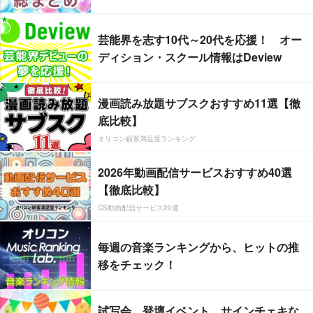
芸能界を志す10代～20代を応援！ オー
ディション・スクール情報はDeview
漫画読み放題サブスクおすすめ11選【徹
底比較】
オリコン顧客満足度ランキング
2026年動画配信サービスおすすめ40選
【徹底比較】
CS動画配信サービス20選
毎週の音楽ランキングから、ヒットの推
移をチェック！
試写会、登壇イベント、サインチェキな