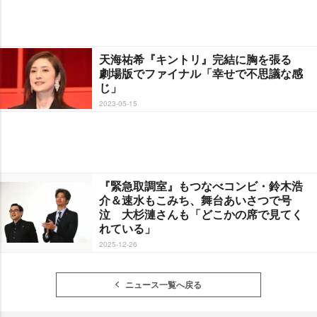
天海祐希『キントリ』完結に胸を張る
劇場版でファイナル「幸せで不思議な感
じ」
2023-05-15
『緊急取調室』もつなべコンビ・鈴木浩
介＆速水もこみち、舞台あいさつで号
泣 大杉漣さんも「どこかの席で見てく
れている」
2025-12-26
ニュース一覧へ戻る