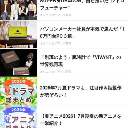
SUPER★DRAGON、自ら描いた”レトロ
フューチャー”
オリコンタイアップ特集
パソコンメーカー社員が本気で選んだ「1
0万円台PC３選」
オリコンタイアップ特集
「別班のよう」腕時計で『VIVANT』の
世界観再現
オリコンタイアップ特集
2026年7月夏ドラマも、注目作＆話題作
が勢ぞろい！
【夏アニメ2026】7月期夏の新アニメを
一挙紹介！