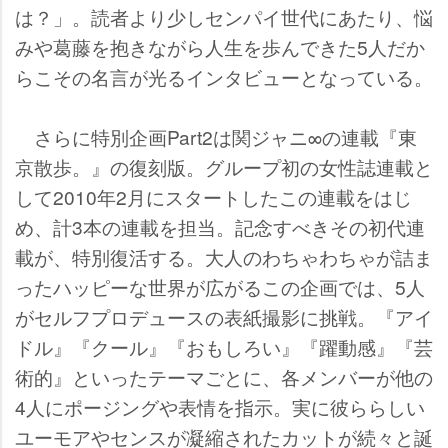
は？」。読者より少しセンパイ世代にあたり、悩
みや葛藤を抱きながら人生を歩んできた5人だか
らこその名言が光るインタビューとなっている。
さらに特別企画Part2は関ジャニ∞の連載『東
京散歩。』の復刻版。グループ初の女性誌連載と
して2010年2月にスタートしたこの連載をはじ
め、計3本の連載を担当。記念すべきその初代連
載が、特別復活する。大人のわちゃわちゃが詰ま
ったハッピーな世界が広がるこの企画では、5人
がセルフプロデュースの表紙撮影に挑戦。『アイ
ドル』『クール』『おもしろい』『躍動感』『芸
術的』といったテーマごとに、各メンバーが他の
4人にポージングや表情を指示。実に彼ららしい
ユーモアやセンスが凝縮されたカットが続々と誕