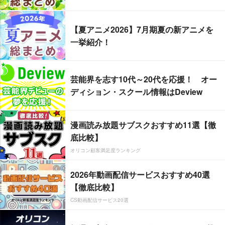
【夏アニメ2026】7月期夏の新アニメを
一挙紹介！
芸能界を志す10代～20代を応援！ オー
ディション・スクール情報はDeview
漫画読み放題サブスクおすすめ11選【徹
底比較】
オリコン顧客満足度ランキング
2026年動画配信サービスおすすめ40選
【徹底比較】
CS動画配信サービス20選