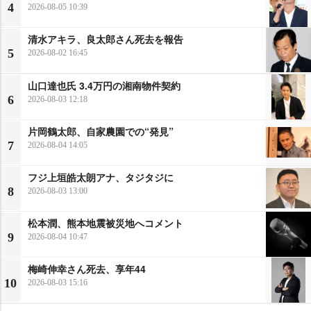
4
2026-08-05 10:39
清水アキラ、良太郎さん死去を報告
5
2026-08-02 16:45
山口達也氏 3.4万円の湘南物件契約
6
2026-08-03 12:18
片岡鶴太郎、自家農園での“発見”
7
2026-08-04 14:05
フジ上垣皓太朗アナ、タジタジに
8
2026-08-03 13:00
松本潤、熊本地震被災地へコメント
9
2026-08-04 10:47
梅崎伸幸さん死去、享年44
10
2026-08-03 15:16