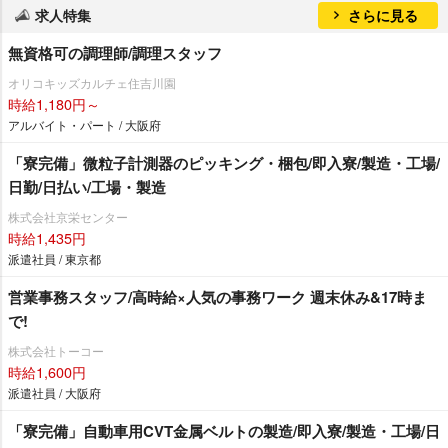
求人特集
さらに見る
無資格可の調理師/調理スタッフ
オリコキッズカルチェ住吉川園
時給1,180円～
アルバイト・パート / 大阪府
「寮完備」微粒子計測器のピッキング・梱包/即入寮/製造・工場/
日勤/日払い/工場・製造
株式会社京栄センター
時給1,435円
派遣社員 / 東京都
営業事務スタッフ/高時給×人気の事務ワーク 週末休み&17時ま
で!
株式会社トーコー
時給1,600円
派遣社員 / 大阪府
「寮完備」自動車用CVT金属ベルトの製造/即入寮/製造・工場/日