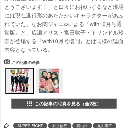
とうございます！」と口々にお祝いするなど現場
には現在進行形のあたたかいキャラクターがあふ
れていた。なお関ジャニ∞による『with10月号通
常版』と、広瀬アリス・宮田聡子・トリンドル玲
奈が登場する『with10月号増刊』とは同様の誌面
内容となっている。
この記事の画像
この記事の写真を見る（全2枚）
SUPER EIGHT
村上信五
横山裕
丸山隆平