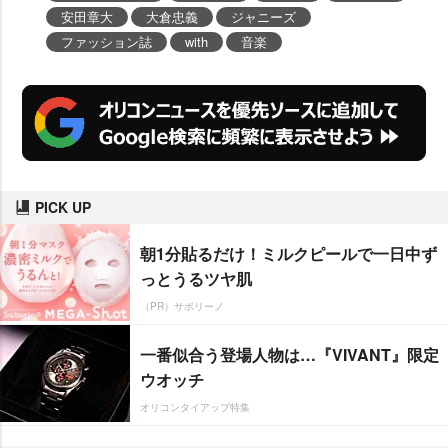
安田章大
大倉忠義
ジャニーズ
ファッション誌
with
音楽
PICK UP
朝1分貼るだけ！ミルクピールで一日中ず
っとうるツヤ肌
（PR）サボリーノ
一番似合う登場人物は…『VIVANT』限定
ウオッチ
オリコンタイアップ特集