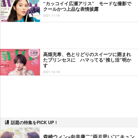
“カッコイイ広瀬アリス” モードな撮影で
クールかつ上品な表情披露
2021-11-19
高畑充希、色とりどりのスイーツに囲まれ
たプリンセスに ハマってる“推し活”明か
す
2021-12-18
話題の特集をPICK UP！
森崎ウィン×向井康二“両片思い”にキュン