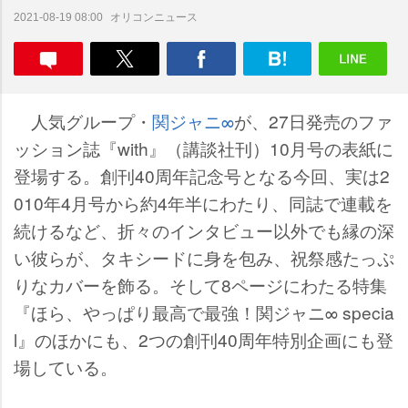
オリコンニュース
2021-08-19 08:00
人気グループ・
関ジャニ∞
が、27日発売のファ
ッション誌『with』（講談社刊）10月号の表紙に
登場する。創刊40周年記念号となる今回、実は2
010年4月号から約4年半にわたり、同誌で連載を
続けるなど、折々のインタビュー以外でも縁の深
い彼らが、タキシードに身を包み、祝祭感たっぷ
りなカバーを飾る。そして8ページにわたる特集
『ほら、やっぱり最高で最強！関ジャニ∞ specia
l』のほかにも、2つの創刊40周年特別企画にも登
場している。