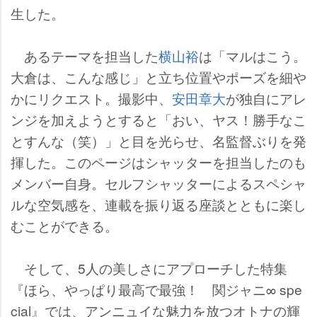
生した。
あるテーマを担当した
横山裕
は「マルはこう。
大倉は、こんな感じ」と立ち位置やポーズを細
かにリクエスト。撮影中、
安田章大
が独自にアレ
ンジを加えようとすると「おい、ヤス！勝手なこ
とすんな（笑）」と目を光らせ、名監督ぶりを発
揮した。このページはシャッターを担当したのも
メンバー自身。セルフシャッターによるスペシャ
ルな空気感を、連載を振り返る座談とともに楽し
むことができる。
そして、5人の美しさにアプローチした特集
『ほら、やっぱり最高で最強！ 関ジャニ∞ spe
cial』では、アンニュイな魅力を放つオトナの輝