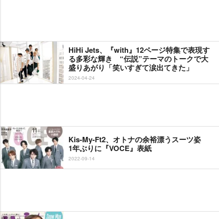
HiHi Jets、『with』12ページ特集で表現す
る多彩な輝き “伝説”テーマのトークで大
盛りあがり「笑いすぎて涙出てきた」
2024-04-24
Kis-My-Ft2、オトナの余裕漂うスーツ姿
1年ぶりに『VOCE』表紙
2022-09-14