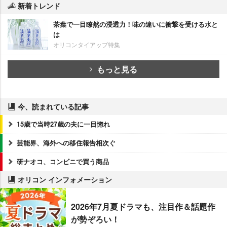
新着トレンド
茶葉で一目瞭然の浸透力！味の違いに衝撃を受ける水と
は
オリコンタイアップ特集
もっと見る
今、読まれている記事
15歳で当時27歳の夫に一目惚れ
芸能界、海外への移住報告相次ぐ
研ナオコ、コンビニで買う商品
オリコン インフォメーション
2026年7月夏ドラマも、注目作＆話題作
が勢ぞろい！