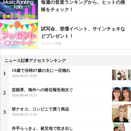
毎週の音楽ランキングから、ヒットの推
移をチェック！
試写会、登壇イベント、サインチェキな
どプレゼント！
プレゼント特集
ニュース記事アクセスランキング
15歳で当時27歳の夫に一目惚れ
1
2026-08-05 16:09
芸能界、海外への移住報告相次ぐ
2
2026-08-04 19:53
研ナオコ、コンビニで買う商品
3
2026-08-05 15:10
井手らっきょ、被災地で炊き出し