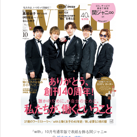
『with』10月号通常版で表紙を飾る関ジャニ∞