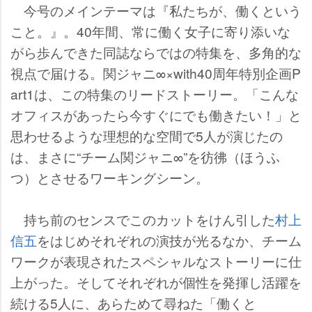
今号のメインテーマは『私たちが、働くという
こと。』。40年間、常に働く女子に寄り添いな
がら歩んできた同誌ならではの特集を、多角的な
視点で届ける。関ジャニ∞×with40周年特別企画P
art1は、この特集のリードストーリー。「こんな
オフィスがあったら今すぐにでも働きたい！」と
思わせるような理想的な空間で5人が演じたの
は、まさに“チーム関ジャニ∞”を彷彿（ほうふ
つ）とさせるワーキングシーン。
持ち前のセンスでこのカットをけん引した
村上
信五
をはじめそれぞれの演技が光るなか、チーム
ワークが表現されたスペシャルなストーリーに仕
上がった。そしてそれぞれが個性を発揮し活躍を
続ける5人に、あらためて尋ねた「働くと