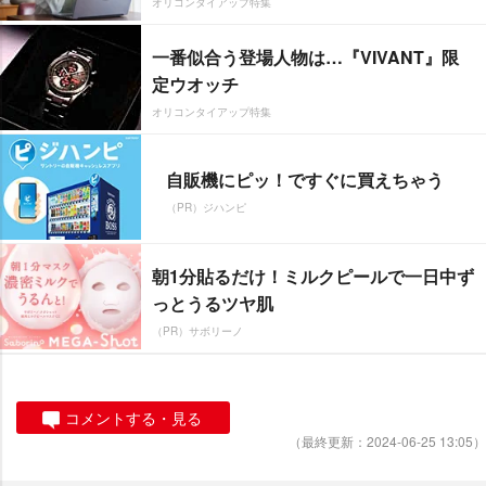
オリコンタイアップ特集
一番似合う登場人物は…『VIVANT』限
定ウオッチ
オリコンタイアップ特集
自販機にピッ！ですぐに買えちゃう
（PR）ジハンピ
朝1分貼るだけ！ミルクピールで一日中ず
っとうるツヤ肌
（PR）サボリーノ
コメントする・見る
（最終更新：2024-06-25 13:05）