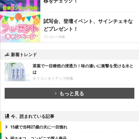
移をチェック！
試写会、登壇イベント、サインチェキな
どプレゼント！
プレゼント特集
新着トレンド
茶葉で一目瞭然の浸透力！味の違いに衝撃を受ける水と
は
オリコンタイアップ特集
もっと見る
今、読まれている記事
15歳で当時27歳の夫に一目惚れ
研ナオコ、コンビニで買う商品