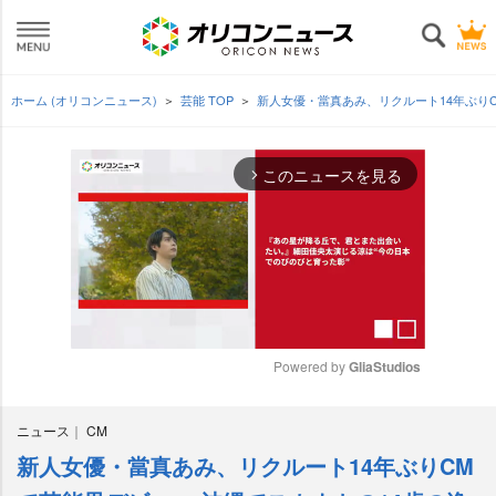
ホーム (オリコンニュース)
芸能 TOP
新人女優・當真あみ、リクルート14年ぶり
このニュースを見る
arrow_forward_ios
Powered by 
GliaStudios
M
ニュース
CM
u
t
新人女優・當真あみ、リクルート14年ぶりCM
e