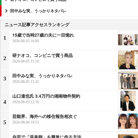
田中みな実、うっかりネタバレ
ニュース記事アクセスランキング
15歳で当時27歳の夫に一目惚れ
1
2026-08-05 16:09
研ナオコ、コンビニで買う商品
2
2026-08-05 15:10
田中みな実、うっかりネタバレ
3
2026-08-05 15:32
山口達也氏 3.4万円の湘南物件契約
4
2026-08-03 12:18
芸能界、海外への移住報告相次ぐ
5
2026-08-04 19:53
自宅で「温泉卵」を簡単に作る方法