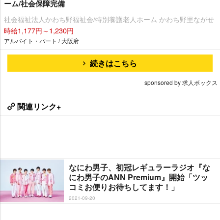
ーム/社会保障完備
社会福祉法人かわち野福祉会/特別養護老人ホーム かわち野里ながせ
時給1,177円～1,230円
アルバイト・パート / 大阪府
続きはこちら
sponsored by 求人ボックス
関連リンク+
なにわ男子、初冠レギュラーラジオ『な
にわ男子のANN Premium』開始「ツッ
コミお便りお待ちしてます！」
2021-09-20