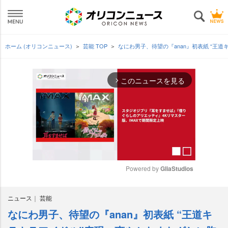
ホーム (オリコンニュース)
芸能 TOP
なにわ男子、待望の『anan』初表紙 “王
このニュースを見る
arrow_forward_ios
Powered by 
GliaStudios
M
ニュース
芸能
u
t
なにわ男子、待望の『anan』初表紙 “王道キ
e