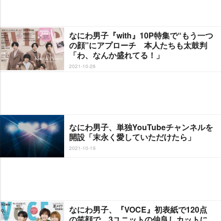
なにわ男子『with』10P特集で“もう一つ
の顔”にアプローチ 本人たちも太鼓判
「わ、なんか盛れてる！」
2021-10-26
なにわ男子、単独YouTubeチャンネルを
開設「末永く愛していただけたら」
2021-10-19
なにわ男子、『VOCE』初表紙で120点
の笑顔で 3ユニットの仲良しカットに