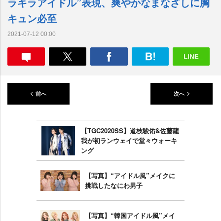
ラキラアイドル”表現、爽やかなまなざしに胸
キュン必至
2021-07-12 00:00
前へ
次へ
【TGC2020SS】道枝駿佑&佐藤龍
我が初ランウェイで堂々ウォーキ
ング
【写真】“アイドル風”メイクに
挑戦したなにわ男子
【写真】“韓国アイドル風”メイ