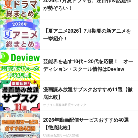
2026年7月夏ドラマも、注目作＆話題作
が勢ぞろい！
【夏アニメ2026】7月期夏の新アニメを
一挙紹介！
芸能界を志す10代～20代を応援！ オー
ディション・スクール情報はDeview
漫画読み放題サブスクおすすめ11選【徹
底比較】
オリコン顧客満足度ランキング
2026年動画配信サービスおすすめ40選
【徹底比較】
CS動画配信サービス20選