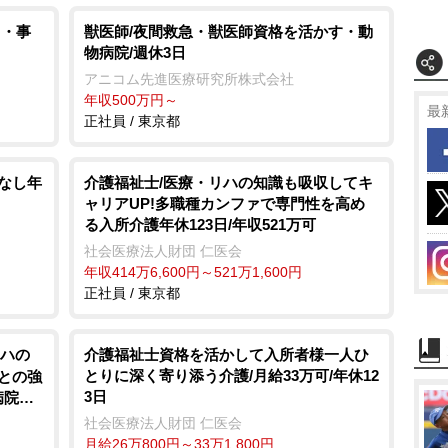
力・事
獣医師/夜間救急・獣医師資格を活かす・動
物病院/週休3日
アニコム先進医療研究所株式会社
年収500万円～
最
正社員 / 東京都
本なし年
介護福祉士/医療・リハの知識も吸収してキ
ャリアUP!多職種カンファで専門性を高め
る入所介護年休123日/年収521万可
社会医療法人財団 仁医会
年収414万6,600円～521万1,600円
正社員 / 東京都
ハの
介護福祉士資格を活かして入所者様一人ひ
とりに深く寄り添う介護/月給33万可/年休12
護との強
3日
病院発
社会医療法人財団 仁医会
月給26万800円～33万1,800円