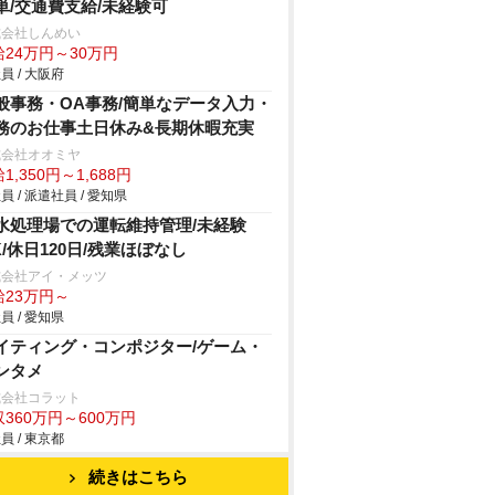
単/交通費支給/未経験可
式会社しんめい
給24万円～30万円
員 / 大阪府
般事務・OA事務/簡単なデータ入力・
務のお仕事土日休み&長期休暇充実
式会社オオミヤ
1,350円～1,688円
員 / 派遣社員 / 愛知県
水処理場での運転維持管理/未経験
K/休日120日/残業ほぼなし
式会社アイ・メッツ
給23万円～
員 / 愛知県
イティング・コンポジター/ゲーム・
ンタメ
式会社コラット
360万円～600万円
員 / 東京都
続きはこちら