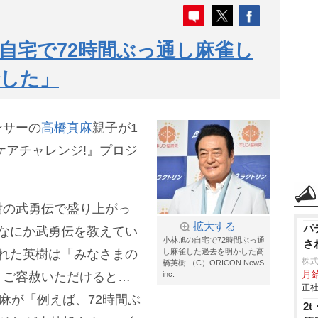
自宅で72時間ぶっ通し麻雀し
でした」
ンサーの
高橋真麻
親子が1
ケアチャレンジ!』プロジ
樹の武勇伝で盛り上がっ
拡大する
パ
なにか武勇伝を教えてい
小林旭の自宅で72時間ぶっ通
さ
れた英樹は「みなさまの
し麻雀した過去を明かした高
株
橋英樹 （C）ORICON NewS
月
、ご容赦いただけると…
inc.
正社
麻が「例えば、72時間ぶ
2