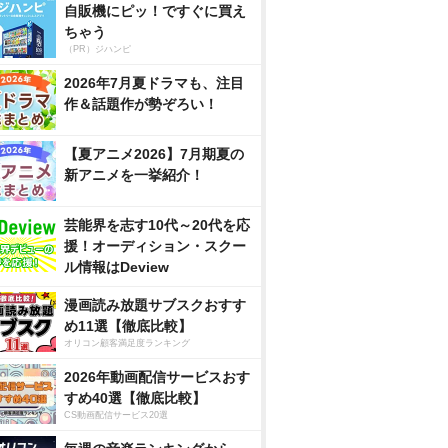
自販機にピッ！ですぐに買え
ちゃう
（PR）ジハンピ
2026年7月夏ドラマも、注目
作＆話題作が勢ぞろい！
【夏アニメ2026】7月期夏の
新アニメを一挙紹介！
芸能界を志す10代～20代を応
援！オーディション・スクー
ル情報はDeview
漫画読み放題サブスクおすす
め11選【徹底比較】
オリコン顧客満足度ランキング
2026年動画配信サービスおす
すめ40選【徹底比較】
CS動画配信サービス20選