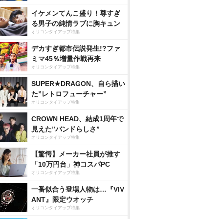
イケメンてんこ盛り！尊すぎ
る男子の純情ラブに胸キュン
オリコンタイアップ特集
デカすぎ都市伝説発生!?ファ
ミマ45％増量作戦再来
オリコンタイアップ特集
SUPER★DRAGON、自ら描い
た”レトロフューチャー”
オリコンタイアップ特集
CROWN HEAD、結成1周年で
見えた”バンドらしさ”
オリコンタイアップ特集
【驚愕】メーカー社員が推す
「10万円台」神コスパPC
オリコンタイアップ特集
一番似合う登場人物は…『VIV
ANT』限定ウオッチ
オリコンタイアップ特集