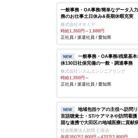
一般事務・OA事務/簡単なデータ入
務のお仕事土日休み&長期休暇充実
株式会社オオミヤ
時給1,350円～1,688円
正社員 / 派遣社員 / 愛知県
一般事務・OA事務/残業基
NEW
休130日社保完備の一般・調達事務
株式会社シスムエンジニアリング
時給1,350円～
正社員 / 派遣社員 / 愛知県
地域包括ケアの主役へ訪問リ
NEW
言語聴覚士・ST/ケアマネや訪問看
固な連携で大田区の地域医療に貢献
信の安心体制
社会医療法人財団 仁医会
年収350万2,800円～470万2,800円