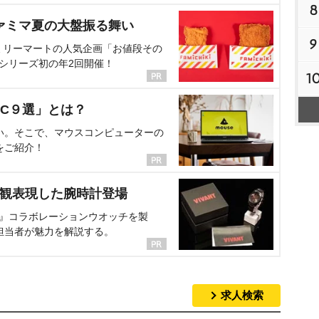
8
ァミマ夏の大盤振る舞い
9
ミリーマートの人気企画「お値段その
、シリーズ初の年2回開催！
1
C９選」とは？
い。そこで、マウスコンピューターの
をご紹介！
界観表現した腕時計登場
NT』コラボレーションウオッチを製
担当者が魅力を解説する。
求人検索