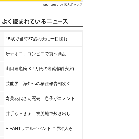
sponsored by 求人ボックス
15歳で当時27歳の夫に一目惚れ
研ナオコ、コンビニで買う商品
山口達也氏 3.4万円の湘南物件契約
芸能界、海外への移住報告相次ぐ
寿美花代さん死去 息子がコメント
井手らっきょ、被災地で炊き出し
VIVANTリアルイベントに堺雅人ら