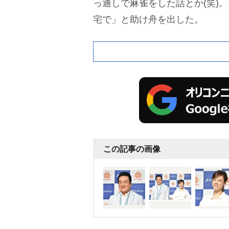
っ通しで麻雀をした話とか(笑)
宅で」と助け舟を出した。
この記事の画像