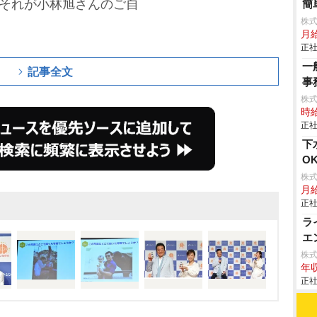
。それが小林旭さんのご自
簡
株
月
正社
一
記事全文
事
株
時給
正社
下
O
株
月
正社
ラ
エ
株
年収
正社