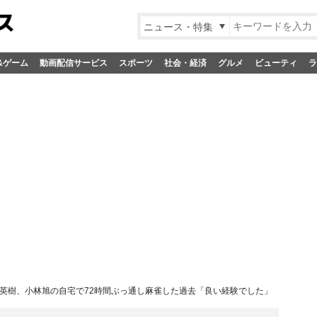
ニュース・特集
&ゲーム
動画配信サービス
スポーツ
社会・経済
グルメ
ビューティ
ラ
英樹、小林旭の自宅で72時間ぶっ通し麻雀した過去「良い経験でした」