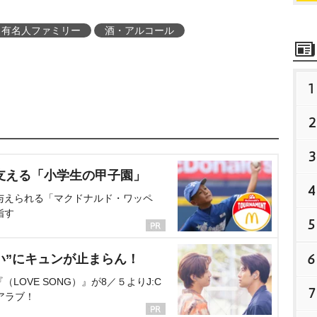
有名人ファミリー
酒・アルコール
1
2
3
支える「小学生の甲子園」
4
与えられる「マクドナルド・ワッペ
指す
5
6
い”にキュンが止まらん！
OVE SONG）』が8／５よりJ:C
7
アラブ！