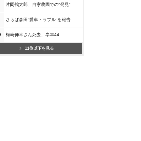
片岡鶴太郎、自家農園での“発見”
さらば森田“愛車トラブル”を報告
0
梅崎伸幸さん死去、享年44
11位以下を見る