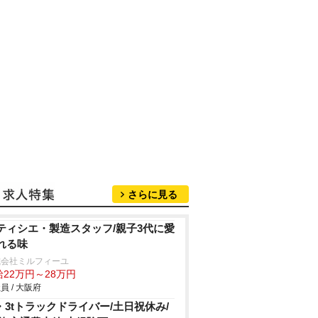
さらに見る
ティシエ・製造スタッフ/親子3代に愛
れる味
式会社ミルフィーユ
給22万円～28万円
員 / 大阪府
t・3tトラックドライバー/土日祝休み/