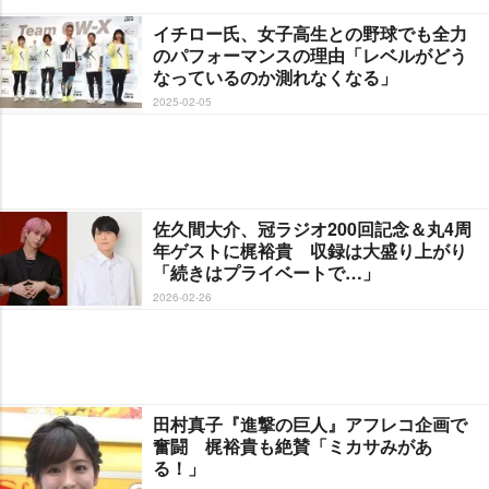
イチロー氏、女子高生との野球でも全力
のパフォーマンスの理由「レベルがどう
なっているのか測れなくなる」
2025-02-05
佐久間大介、冠ラジオ200回記念＆丸4周
年ゲストに梶裕貴 収録は大盛り上がり
「続きはプライベートで…」
2026-02-26
田村真子『進撃の巨人』アフレコ企画で
奮闘 梶裕貴も絶賛「ミカサみがあ
る！」