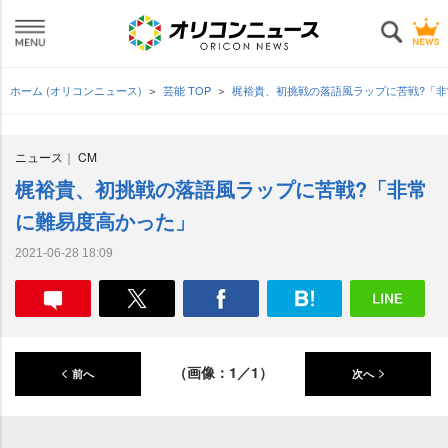
ホーム (オリコンニュース)
芸能 TOP
梶裕貴、初挑戦の落語風ラップに苦戦?「
ニュース
CM
梶裕貴、初挑戦の落語風ラップに苦戦?「非常
に難易度高かった」
2021-06-28 18:09
（画像：1／1）
前へ
次へ