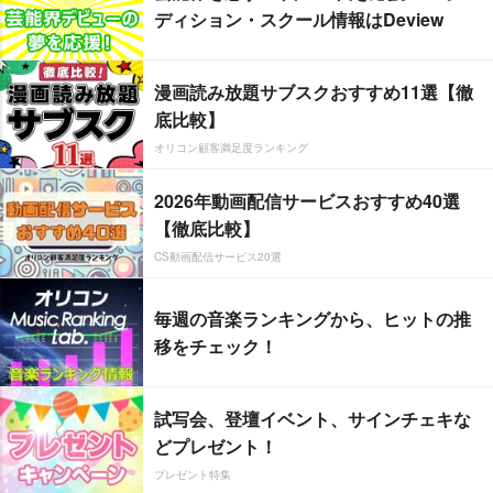
ディション・スクール情報はDeview
漫画読み放題サブスクおすすめ11選【徹
底比較】
オリコン顧客満足度ランキング
2026年動画配信サービスおすすめ40選
【徹底比較】
CS動画配信サービス20選
毎週の音楽ランキングから、ヒットの推
移をチェック！
試写会、登壇イベント、サインチェキな
どプレゼント！
プレゼント特集