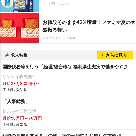
（PR）ジハンピ
お値段そのまま45％増量！ファミマ夏の大
盤振る舞い
オリコンタイアップ特集
求人特集
さらに見る
国際税務等を行う「経理/総合職/」福利厚生充実で働きやすさ
リンナイ株式会社
月給29万9,050円～
正社員 / 愛知県
「人事総務」
株式会社三河設備
月給50万円～70万円
正社員 / 愛知県
組織の基盤を支える「労務」社労士資格をお持ちの方歓迎