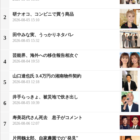
研ナオコ、コンビニで買う商品
2
2026-08-05 15:10
田中みな実、うっかりネタバレ
3
2026-08-05 15:32
芸能界、海外への移住報告相次ぐ
4
2026-08-04 19:53
山口達也氏 3.4万円の湘南物件契約
5
2026-08-03 12:18
井手らっきょ、被災地で炊き出し
6
2026-08-05 10:39
寿美花代さん死去 息子がコメント
7
2026-08-06 12:07
片岡鶴太郎、自家農園での“発見”