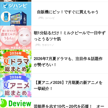
自販機にピッ！ですぐに買えちゃう
（PR）ジハンピ
朝1分貼るだけ！ミルクピールで一日中ず
っとうるツヤ肌
（PR）サボリーノ
2026年7月夏ドラマも、注目作＆話題作
が勢ぞろい！
【夏アニメ2026】7月期夏の新アニメを
一挙紹介！
芸能界を志す10代～20代を応援！ オー