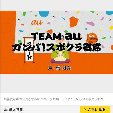
梶裕貴が声の出演をするauのウェブ動画『TEAM au ガンバ!スポクラ寄席』
求人特集
さらに見る