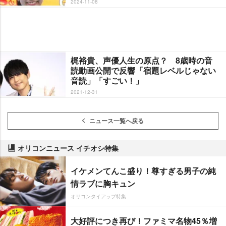
2024-11-08
梶裕貴、声優人生の原点？ 8歳時の音
読動画公開で反響「宿題レベルじゃない
音読」「すごい！」
2021-12-31
ニュース一覧へ戻る
オリコンニュース イチオシ特集
イケメンてんこ盛り！尊すぎる男子の純
情ラブに胸キュン
オリコンタイアップ特集
大好評につき再び！ファミマ名物45％増