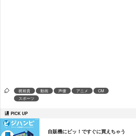
梶裕貴
動画
声優
アニメ
CM
スポーツ
PICK UP
自販機にピッ！ですぐに買えちゃう