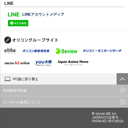
LINE
LINEアカウントメディア
PC版に切り替え
禁無断複写転載
クッキーの使用について
© oricon ME inc.
JASRAC許諾番号：
9009642140Y38026