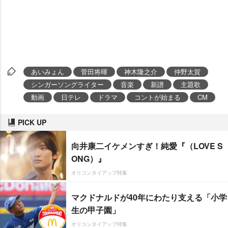
あいみょん
菅田将暉
神木隆之介
仲野太賀
シンガーソングライター
音楽
新譜
主題歌
動画
日テレ
ドラマ
コントが始まる
CM
PICK UP
向井康二イケメンすぎ！純愛『（LOVE S
ONG）』
オリコンタイアップ特集
マクドナルドが40年にわたり支える「小学
生の甲子園」
オリコンタイアップ特集