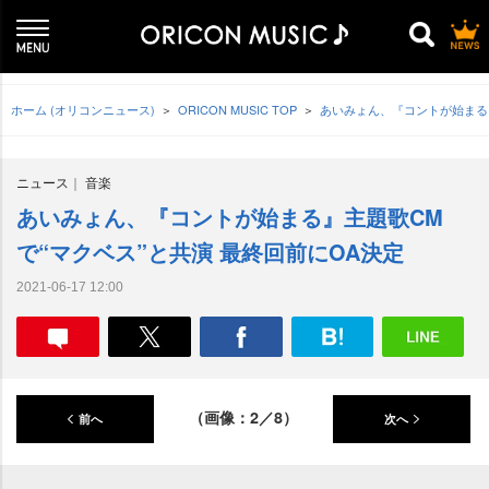
ホーム (オリコンニュース)
ORICON MUSIC TOP
あいみょん、『コントが始まる』
ニュース
音楽
あいみょん、『コントが始まる』主題歌CM
で“マクベス”と共演 最終回前にOA決定
2021-06-17 12:00
（画像：2／8）
前へ
次へ