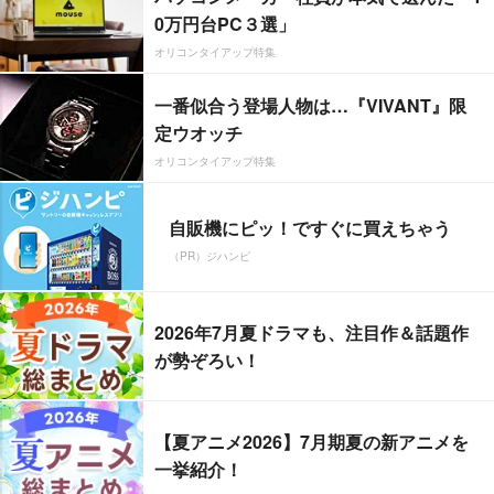
0万円台PC３選」
オリコンタイアップ特集
一番似合う登場人物は…『VIVANT』限
定ウオッチ
オリコンタイアップ特集
自販機にピッ！ですぐに買えちゃう
（PR）ジハンピ
2026年7月夏ドラマも、注目作＆話題作
が勢ぞろい！
【夏アニメ2026】7月期夏の新アニメを
一挙紹介！