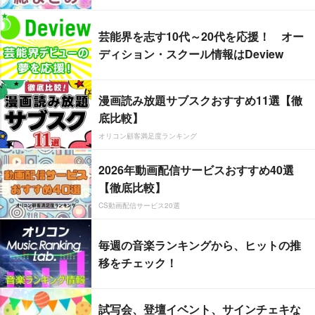
芸能界を志す10代～20代を応援！ オー
ディション・スクール情報はDeview
漫画読み放題サブスクおすすめ11選【徹
底比較】
オリコン顧客満足度ランキング
2026年動画配信サービスおすすめ40選
【徹底比較】
CS動画配信サービス20選
毎週の音楽ランキングから、ヒットの推
移をチェック！
試写会、登壇イベント、サインチェキな