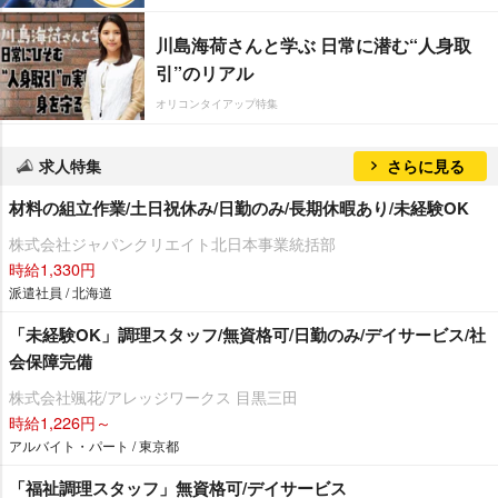
川島海荷さんと学ぶ 日常に潜む“人身取
引”のリアル
オリコンタイアップ特集
求人特集
さらに見る
材料の組立作業/土日祝休み/日勤のみ/長期休暇あり/未経験OK
株式会社ジャパンクリエイト北日本事業統括部
時給1,330円
派遣社員 / 北海道
「未経験OK」調理スタッフ/無資格可/日勤のみ/デイサービス/社
会保障完備
株式会社颯花/アレッジワークス 目黒三田
時給1,226円～
アルバイト・パート / 東京都
「福祉調理スタッフ」無資格可/デイサービス