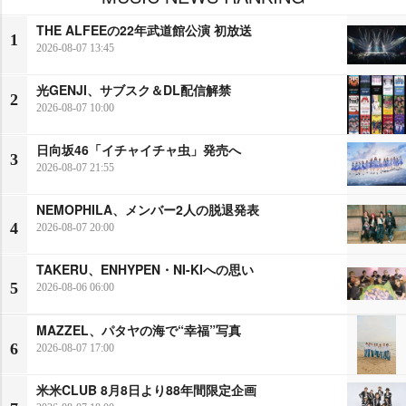
THE ALFEEの22年武道館公演 初放送
1
2026-08-07 13:45
光GENJI、サブスク＆DL配信解禁
2
2026-08-07 10:00
日向坂46「イチャイチャ虫」発売へ
3
2026-08-07 21:55
NEMOPHILA、メンバー2人の脱退発表
4
2026-08-07 20:00
TAKERU、ENHYPEN・NI-KIへの思い
5
2026-08-06 06:00
MAZZEL、パタヤの海で“幸福”写真
6
2026-08-07 17:00
米米CLUB 8月8日より88年間限定企画