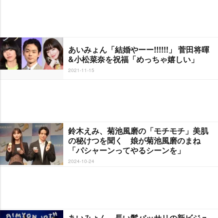
あいみょん「結婚やーー!!!!!!」 菅田将暉
&小松菜奈を祝福「めっちゃ嬉しい」
2021-11-15
鈴木えみ、菊池風磨の「モチモチ」美肌
の秘けつを聞く 娘が菊池風磨のまね
「パシャーンってやるシーンを」
2024-10-24
あいみょん、長い髪バッサリの新ビジュ