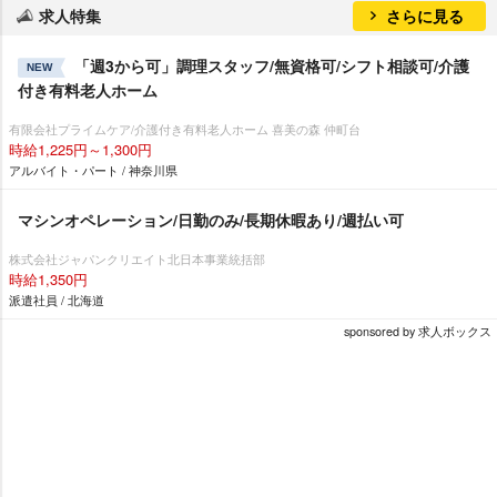
求人特集
さらに見る
「週3から可」調理スタッフ/無資格可/シフト相談可/介護
NEW
付き有料老人ホーム
有限会社プライムケア/介護付き有料老人ホーム 喜美の森 仲町台
時給1,225円～1,300円
アルバイト・パート / 神奈川県
マシンオペレーション/日勤のみ/長期休暇あり/週払い可
株式会社ジャパンクリエイト北日本事業統括部
時給1,350円
派遣社員 / 北海道
sponsored by 求人ボックス