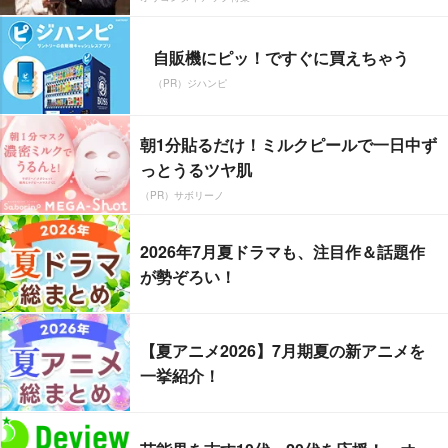
自販機にピッ！ですぐに買えちゃう
（PR）ジハンピ
朝1分貼るだけ！ミルクピールで一日中ず
っとうるツヤ肌
（PR）サボリーノ
2026年7月夏ドラマも、注目作＆話題作
が勢ぞろい！
【夏アニメ2026】7月期夏の新アニメを
一挙紹介！