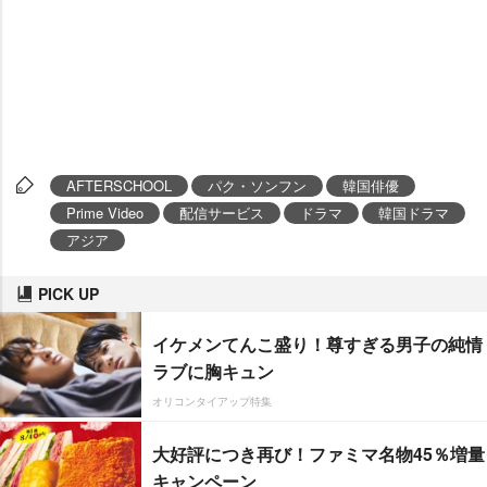
AFTERSCHOOL
パク・ソンフン
韓国俳優
Prime Video
配信サービス
ドラマ
韓国ドラマ
アジア
PICK UP
イケメンてんこ盛り！尊すぎる男子の純情
ラブに胸キュン
オリコンタイアップ特集
大好評につき再び！ファミマ名物45％増量
キャンペーン