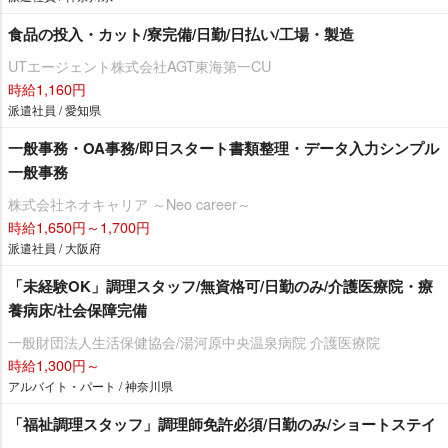
食品の投入・カット/寮完備/日勤/日払い/工場・製造
UTエージェント株式会社AGT東海第一CU
時給1,160円
派遣社員 / 愛知県
一般事務・OA事務/即日スタート書類整理・データ入力シンプル
一般事務
株式会社ネオキャリア ～Neo career～
時給1,650円～1,700円
派遣社員 / 大阪府
「未経験OK」調理スタッフ/無資格可/日勤のみ/介護医療院・療
養病床/社会保障完備
一般財団法人生活保健協会/湯河原中央温泉病院 介護医療院
時給1,300円～
アルバイト・パート / 神奈川県
「福祉調理スタッフ」調理師免許必須/日勤のみ/ショートステイ