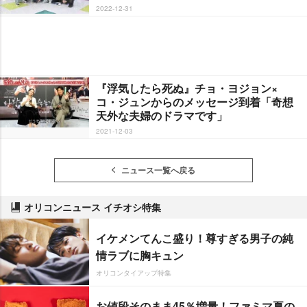
2022-12-31
『浮気したら死ぬ』チョ・ヨジョン×
コ・ジュンからのメッセージ到着「奇想
天外な夫婦のドラマです」
2021-12-03
ニュース一覧へ戻る
オリコンニュース イチオシ特集
イケメンてんこ盛り！尊すぎる男子の純
情ラブに胸キュン
オリコンタイアップ特集
お値段そのまま45％増量！ファミマ夏の