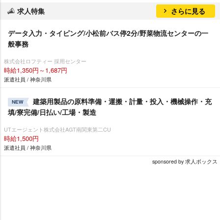
求人特集
さらに見る
データ入力・タイピング/小松前バス停2分/野菜物流センターの一
般事務
株式会社ロフティー 採用センター
時給1,350円～1,687円
派遣社員 / 神奈川県
建築用製品の原料準備・運搬・計量・投入・機械操作・充
NEW
填/寮完備/日払い/工場・製造
UTエージェント株式会社AGT南関東第二CU
時給1,500円
派遣社員 / 神奈川県
sponsored by 求人ボックス