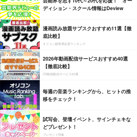
芸能界を志す10代～20代を応援！ オー
ディション・スクール情報はDeview
漫画読み放題サブスクおすすめ11選【徹
底比較】
オリコン顧客満足度ランキング
2026年動画配信サービスおすすめ40選
【徹底比較】
CS動画配信サービス20選
毎週の音楽ランキングから、ヒットの推
移をチェック！
試写会、登壇イベント、サインチェキな
どプレゼント！
プレゼント特集