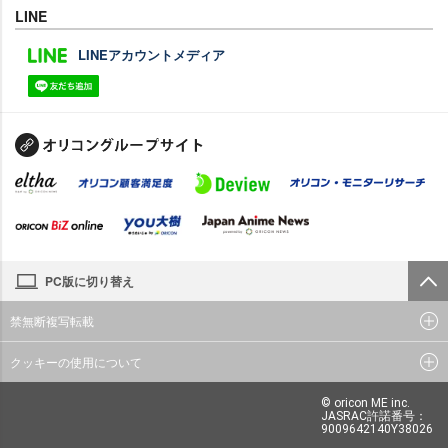
LINE
LINEアカウントメディア
PC版に切り替え
禁無断複写転載
クッキーの使用について
© oricon ME inc.
JASRAC許諾番号：
9009642140Y38026