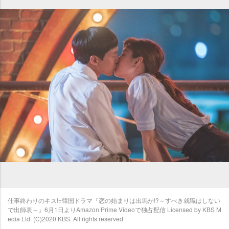
仕事終わりのキス!=韓国ドラマ『恋の始まりは出馬か!?～すべき就職はしない
で出師表～』6月1日よりAmazon Prime Videoで独占配信 Licensed by KBS M
edia Ltd. (C)2020 KBS. All rights reserved