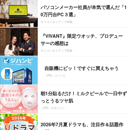
パソコンメーカー社員が本気で選んだ「1
0万円台PC３選」
オリコンタイアップ特集
『VIVANT』限定ウオッチ、プロデュー
サーの感想は
オリコンタイアップ特集
自販機にピッ！ですぐに買えちゃう
（PR）ジハンピ
朝1分貼るだけ！ミルクピールで一日中ず
っとうるツヤ肌
（PR）サボリーノ
2026年7月夏ドラマも、注目作＆話題作