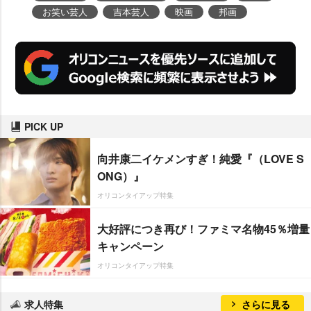
お笑い芸人
吉本芸人
映画
邦画
PICK UP
向井康二イケメンすぎ！純愛『（LOVE S
ONG）』
オリコンタイアップ特集
大好評につき再び！ファミマ名物45％増量
キャンペーン
オリコンタイアップ特集
求人特集
さらに見る