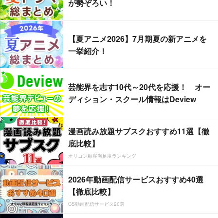
が勢ぞろい！
【夏アニメ2026】7月期夏の新アニメを
一挙紹介！
芸能界を志す10代～20代を応援！ オー
ディション・スクール情報はDeview
漫画読み放題サブスクおすすめ11選【徹
底比較】
オリコン顧客満足度ランキング
2026年動画配信サービスおすすめ40選
【徹底比較】
CS動画配信サービス20選