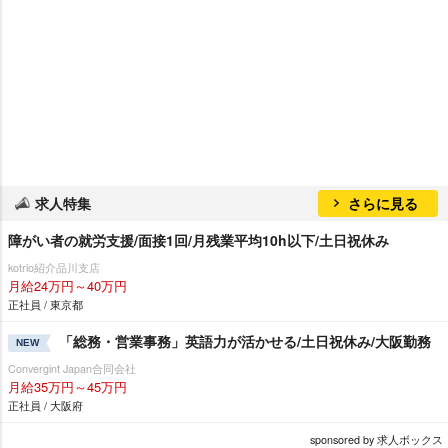
求人特集
さらに見る
障がい者の就労支援/面接1回/月残業平均10h以下/土日祝休み
kotrio紹介品川支店
月給24万円～40万円
正社員 / 東京都
「総務・営業事務」英語力が活かせる/土日祝休み/大阪勤務
NEW
Convergint Japan合同会社
月給35万円～45万円
正社員 / 大阪府
sponsored by 求人ボックス