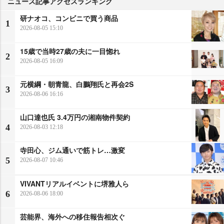
ニュース記事アクセスランキング
研ナオコ、コンビニで買う商品
1
2026-08-05 15:10
15歳で当時27歳の夫に一目惚れ
2
2026-08-05 16:09
元横綱・朝青龍、白鵬翔氏と再会2S
3
2026-08-06 16:16
山口達也氏 3.4万円の湘南物件契約
4
2026-08-03 12:18
寺田心、ジム通いで筋トレ…激変
5
2026-08-07 10:46
VIVANTリアルイベントに堺雅人ら
6
2026-08-06 18:00
芸能界、海外への移住報告相次ぐ