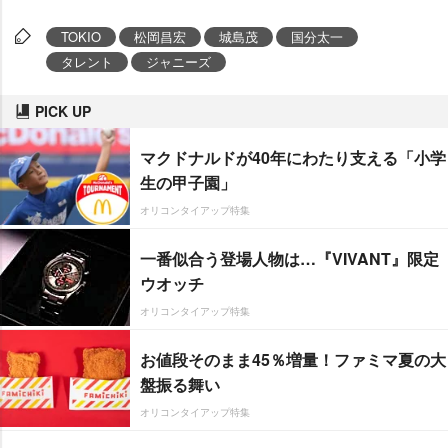
TOKIO
松岡昌宏
城島茂
国分太一
タレント
ジャニーズ
PICK UP
マクドナルドが40年にわたり支える「小学
生の甲子園」
オリコンタイアップ特集
一番似合う登場人物は…『VIVANT』限定
ウオッチ
オリコンタイアップ特集
お値段そのまま45％増量！ファミマ夏の大
盤振る舞い
オリコンタイアップ特集