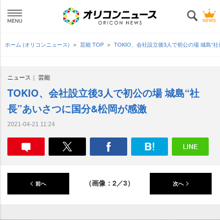
ホーム (オリコンニュース)
芸能 TOP
TOKIO、会社設立後3人で初公の場 城島“
ニュース
芸能
TOKIO、会社設立後3人で初公の場 城島“社
長”あいさつに国分&松岡が感激
2021-04-21 11:24
（画像：2／3）
前へ
次へ