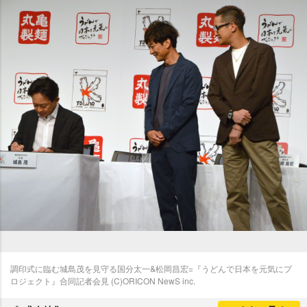
調印式に臨む城島茂を見守る国分太一&松岡昌宏=『うどんで日本を元気にプ
ロジェクト』合同記者会見 (C)ORICON NewS inc.