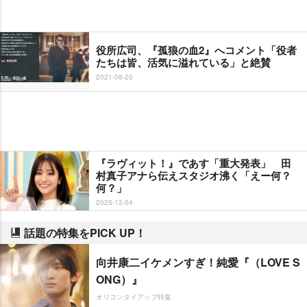
役所広司、『孤狼の血2』へコメント「役者
たちは皆、活気に溢れている」と絶賛
2021-08-20
『ラヴィット！』であす「重大発表」 田
村真子アナら伝えスタジオ沸く「えー何？
何？」
2025-12-04
話題の特集をPICK UP！
向井康二イケメンすぎ！純愛『（LOVE S
ONG）』
オリコンタイアップ特集