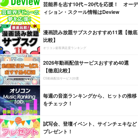
芸能界を志す10代～20代を応援！ オーデ
ィション・スクール情報はDeview
漫画読み放題サブスクおすすめ11選【徹底
比較】
オリコン顧客満足度ランキング
2026年動画配信サービスおすすめ40選
【徹底比較】
CS動画配信サービス20選
毎週の音楽ランキングから、ヒットの推移
をチェック！
試写会、登壇イベント、サインチェキなど
プレゼント！