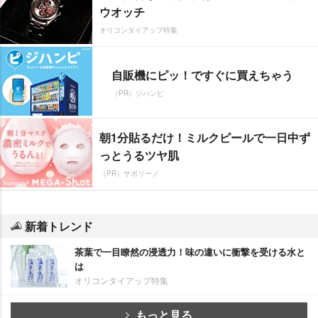
ウオッチ
オリコンタイアップ特集
自販機にピッ！ですぐに買えちゃう
（PR）ジハンピ
朝1分貼るだけ！ミルクピールで一日中ず
っとうるツヤ肌
（PR）サボリーノ
新着トレンド
茶葉で一目瞭然の浸透力！味の違いに衝撃を受ける水と
は
オリコンタイアップ特集
もっと見る