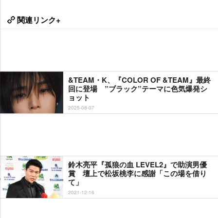
関連リンク+
&TEAM・K、『COLOR OF &TEAM』最終
回に登場 ”ブラック”テーマに色気爆発シ
ョット
2025-08-07
鈴木亮平『孤狼の血 LEVEL2』で助演男優
賞 壇上で松坂桃李に感謝「この場を借り
て」
2021-12-16