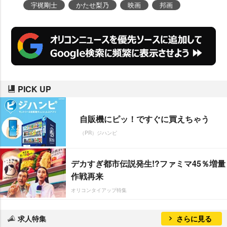
宇梶剛士
かたせ梨乃
映画
邦画
PICK UP
自販機にピッ！ですぐに買えちゃう
（PR）ジハンピ
デカすぎ都市伝説発生!?ファミマ45％増量
作戦再来
オリコンタイアップ特集
求人特集
さらに見る