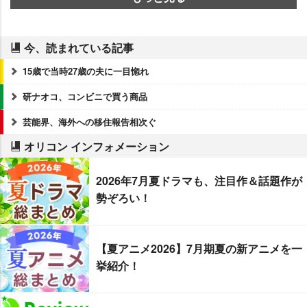
今、読まれている記事
15歳で当時27歳の夫に一目惚れ
研ナオコ、コンビニで買う商品
芸能界、海外への移住報告相次ぐ
オリコン インフォメーション
2026年7月夏ドラマも、注目作＆話題作が
勢ぞろい！
【夏アニメ2026】7月期夏の新アニメを一
挙紹介！