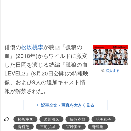
俳優の
松坂桃李
が映画『孤狼の
血』(2018年)からワイルドに激変
した日岡を演じる続編『孤狼の血
拡大する
LEVEL2』(8月20日公開)の特報映
像、および9人の追加キャスト情
報が解禁された。
記事全文・写真を大きく見る
松坂桃李
渋川清彦
毎熊克哉
筧美和子
青柳翔
三宅弘城
宮崎美子
寺島進