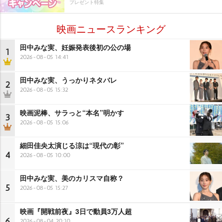
プレゼント特集
映画ニュースランキング
田中みな実、妊娠発表後初の公の場
1
2026-08-05 14:41
田中みな実、うっかりネタバレ
2
2026-08-05 15:32
映画泥棒、サラっと“本名”明かす
3
2026-08-05 15:06
細田佳央太演じる涼は“現代の彰”
4
2026-08-05 10:00
田中みな実、美のカリスマ自称？
5
2026-08-05 15:27
映画『開戦前夜』3日で動員3万人超
6
2026-08-04 20:10