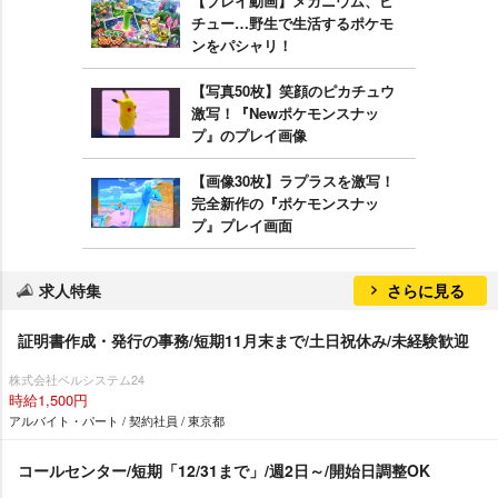
【プレイ動画】メガニウム、ピ
チュー…野生で生活するポケモ
ンをパシャリ！
【写真50枚】笑顔のピカチュウ
激写！『Newポケモンスナッ
プ』のプレイ画像
【画像30枚】ラプラスを激写！
完全新作の『ポケモンスナッ
プ』プレイ画面
求人特集
さらに見る
証明書作成・発行の事務/短期11月末まで/土日祝休み/未経験歓迎
株式会社ベルシステム24
時給1,500円
アルバイト・パート / 契約社員 / 東京都
コールセンター/短期「12/31まで」/週2日～/開始日調整OK