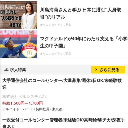
川島海荷さんと学ぶ 日常に潜む“人身取
引”のリアル
オリコンタイアップ特集
マクドナルドが40年にわたり支える「小学
生の甲子園」
オリコンタイアップ特集
求人特集
さらに見る
大手通信会社のコールセンター/大量募集/週休3日OK/未経験歓
迎
株式会社ベルシステム24
時給1,500円～1,700円
アルバイト・パート / 契約社員 / 東京都
一次受付コールセンター管理者/未経験OK/高時給/駅チカ/深夜手
当あり