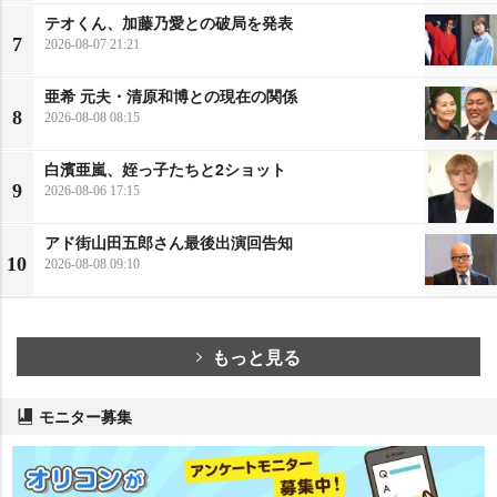
テオくん、加藤乃愛との破局を発表
7
2026-08-07 21:21
亜希 元夫・清原和博との現在の関係
8
2026-08-08 08:15
白濱亜嵐、姪っ子たちと2ショット
9
2026-08-06 17:15
アド街山田五郎さん最後出演回告知
10
2026-08-08 09:10
もっと見る
モニター募集