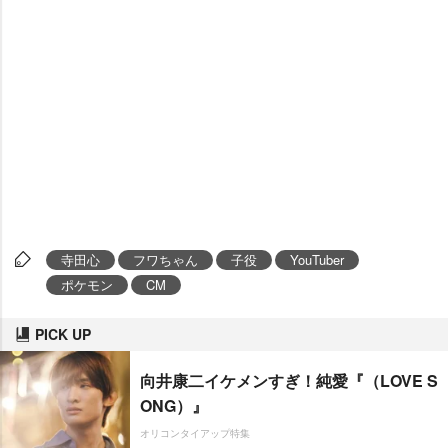
寺田心
フワちゃん
子役
YouTuber
ポケモン
CM
PICK UP
向井康二イケメンすぎ！純愛『（LOVE S
ONG）』
オリコンタイアップ特集