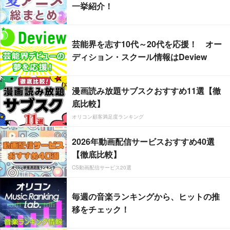
一挙紹介！
芸能界を志す10代～20代を応援！ オー
ディション・スクール情報はDeview
漫画読み放題サブスクおすすめ11選【徹
底比較】
オリコン顧客満足度ランキング
2026年動画配信サービスおすすめ40選
【徹底比較】
CS動画配信サービス20選
毎週の音楽ランキングから、ヒットの推
移をチェック！