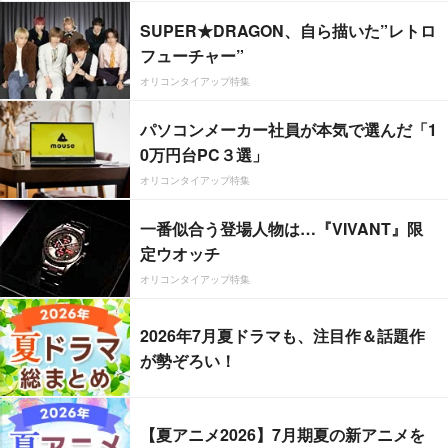
SUPER★DRAGON、自ら描いた”レトロ
フューチャー”
オリコンタイアップ特集
パソコンメーカー社員が本気で選んだ「1
0万円台PC３選」
オリコンタイアップ特集
一番似合う登場人物は…『VIVANT』限
定ウオッチ
オリコンタイアップ特集
2026年7月夏ドラマも、注目作＆話題作
が勢ぞろい！
【夏アニメ2026】7月期夏の新アニメを