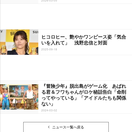
2026-03-05
ヒコロヒー、艶やかワンピース姿「気合
いを入れて」 浅野忠信と対面
2025-09-18
『冒険少年』脱出島がゲーム化 あばれ
る君＆フワちゃんがロケ秘話告白「命削
ってやっている」「アイドルたちも関係
ない」
2024-03-02
ニュース一覧へ戻る