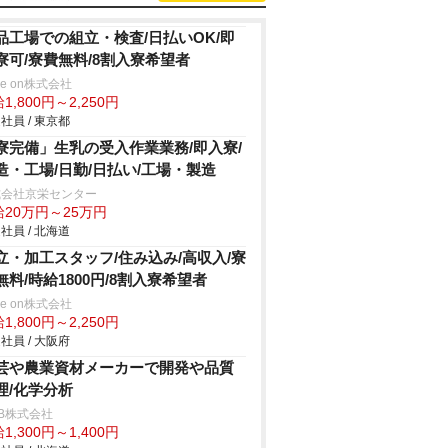
品工場での組立・検査/日払いOK/即
寮可/寮費無料/8割入寮希望者
ve on株式会社
1,800円～2,250円
社員 / 東京都
寮完備」生乳の受入作業業務/即入寮/
造・工場/日勤/日払い/工場・製造
式会社京栄センター
給20万円～25万円
社員 / 北海道
立・加工スタッフ/住み込み/高収入/寮
無料/時給1800円/8割入寮希望者
ve on株式会社
1,800円～2,250円
社員 / 大阪府
芸や農業資材メーカーで開発や品質
理/化学分析
B株式会社
1,300円～1,400円