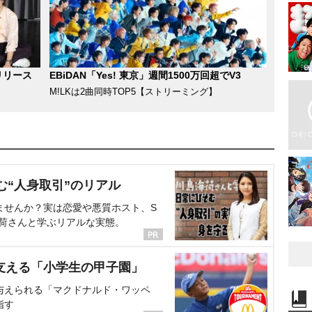
リリース
EBiDAN「Yes! 東京」週間1500万回超でV3
M!LKは2曲同時TOP5【ストリーミング】
む“人身取引”のリアル
ませんか？実は恋愛や悪質ホスト、S
海荷さんと学ぶリアルな実態。
支える「小学生の甲子園」
与えられる「マクドナルド・ワッペ
指す