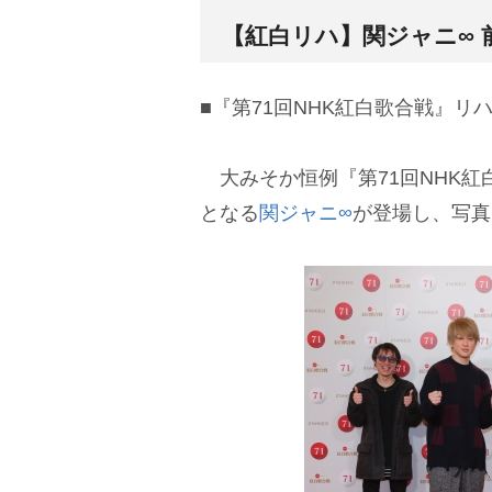
【紅白リハ】関ジャニ∞ 
■『第71回NHK紅白歌合戦』リ
大みそか恒例『第71回NHK紅
となる
関ジャニ∞
が登場し、写真