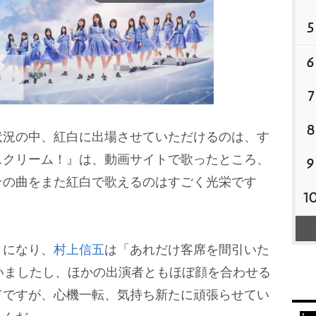
5
6
7
8
状況の中、紅白に出場させていただけるのは、す
M
スクリーム！』は、動画サイトで歌ったところ、
9
u
その曲をまた紅白で歌えるのはすごく光栄です
t
1
。
e
になり、
村上信五
は「あれだけ客席を間引いた
いましたし、ほかの出演者ともほぼ顔を合わせる
てですが、心機一転、気持ち新たに頑張らせてい