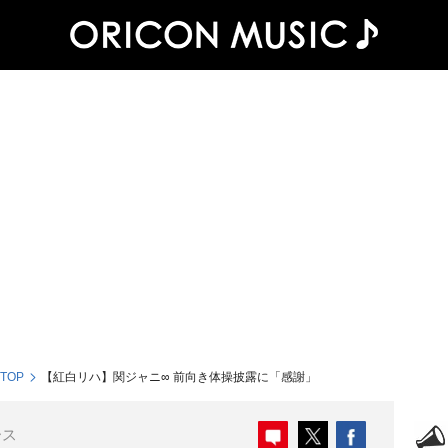
 TOP
【紅白リハ】関ジャニ∞ 前向き体操披露に「感謝」
ース