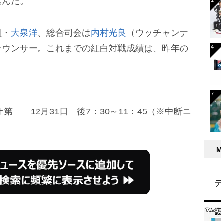
込んだ。
組・
大泉洋
、総合司会は
内村光良
（ウッチャンナ
ナウンサー。これまでの紅白対戦成績は、昨年の
オ第一 12月31日 後7：30～11：45（※中断ニ