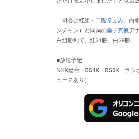
ただける気がしました」と意気
司会は紅組・
二階堂ふみ
、白
ンチャン）と同局の
桑子真帆
ア
白組勝利で、紅31勝、白39勝。
■放送予定
NHK総合・BS4K・BS8K・ラジ
ュースあり）