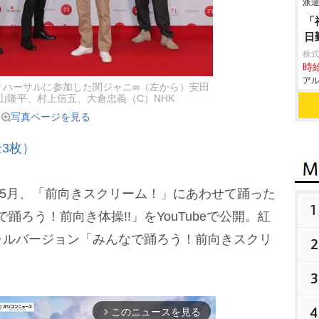
派遣
「
日
株
時給
アル
リハーサルに参加した関ジャニ∞（左から）安田
山隆平、村上信五、大倉忠義（C）NHK
写真ページを見る
3枚）
5月、「前向きスクリーム！」にあわせて踊った
1
みんなで踊ろう！前向き体操!!」をYouTubeで公開。紅
ャルバージョン「みんなで踊ろう！前向きスクリ
2
3
4
このニュースを見る
arrow_forward_ios