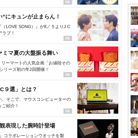
い”にキュンが止まらん！
OVE SONG）』が8／５よりJ:C
アラブ！
ァミマ夏の大盤振る舞い
ミリーマートの人気企画「お値段その
、シリーズ初の年2回開催！
C９選」とは？
い。そこで、マウスコンピューターの
をご紹介！
界観表現した腕時計登場
NT』コラボレーションウオッチを製