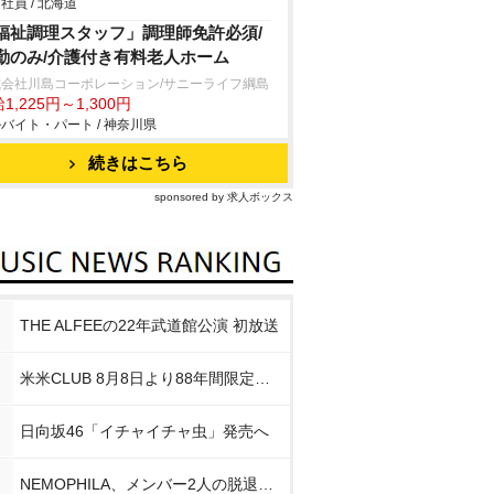
社員 / 北海道
福祉調理スタッフ」調理師免許必須/
勤のみ/介護付き有料老人ホーム
式会社川島コーポレーション/サニーライフ綱島
1,225円～1,300円
バイト・パート / 神奈川県
続きはこちら
sponsored by 求人ボックス
THE ALFEEの22年武道館公演 初放送
米米CLUB 8月8日より88年間限定企画
日向坂46「イチャイチャ虫」発売へ
NEMOPHILA、メンバー2人の脱退発表