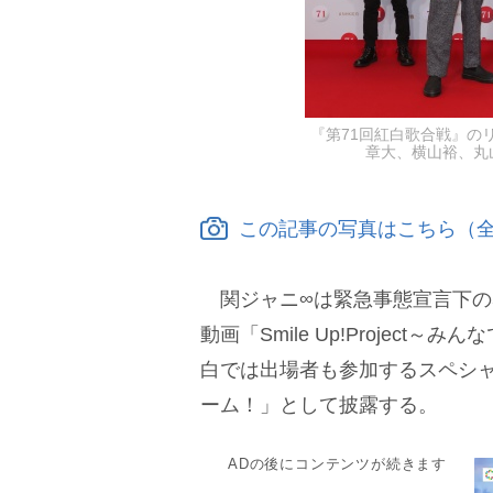
『第71回紅白歌合戦』の
章大、横山裕、丸
この記事の写真はこちら（全
関ジャニ∞は緊急事態宣言下の
動画「Smile Up!Project～
白では出場者も参加するスペシ
ーム！」として披露する。
ADの後にコンテンツが続きます