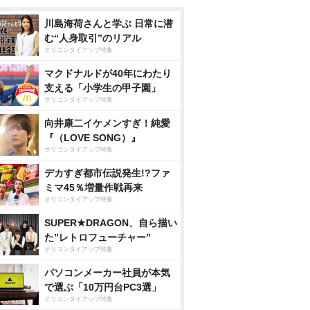
川島海荷さんと学ぶ 日常に潜
む“人身取引”のリアル
オリコンタイアップ特集
マクドナルドが40年にわたり
支える「小学生の甲子園」
オリコンタイアップ特集
向井康二イケメンすぎ！純愛
『（LOVE SONG）』
オリコンタイアップ特集
デカすぎ都市伝説発生!?ファ
ミマ45％増量作戦再来
オリコンタイアップ特集
SUPER★DRAGON、自ら描い
た”レトロフューチャー”
オリコンタイアップ特集
パソコンメーカー社員が本気
で選ぶ「10万円台PC3選」
オリコンタイアップ特集