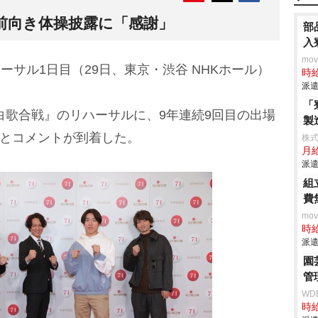
前向き体操披露に「感謝」
部
入
mo
ハーサル1日目（29日、東京・渋谷 NHKホール）
時給
派遣
「
白歌合戦』のリハーサルに、9年連続9回目の出場
製
とコメントが到着した。
株
月
派遣
組
費
mo
時給
派遣
園
管
WD
時給