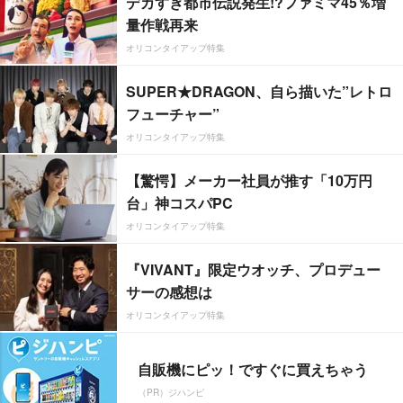
デカすぎ都市伝説発生!?ファミマ45％増
量作戦再来
オリコンタイアップ特集
SUPER★DRAGON、自ら描いた”レトロ
フューチャー”
オリコンタイアップ特集
【驚愕】メーカー社員が推す「10万円
台」神コスパPC
オリコンタイアップ特集
『VIVANT』限定ウオッチ、プロデュー
サーの感想は
オリコンタイアップ特集
自販機にピッ！ですぐに買えちゃう
（PR）ジハンピ