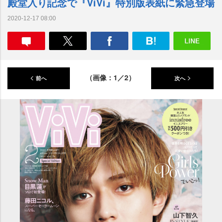
殿堂入り記念で『ViVi』特別版表紙に緊急登場
2020-12-17 08:00
（画像：1／2）
前へ
次へ