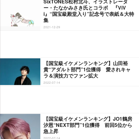
SixTONES松村北斗、イラストレータ
ー・たなかみさき氏とコラボ 『ViV
i』“国宝級殿堂入り”記念号で表紙＆大特
集
2021-12-29
【国宝級イケメンランキング】山田裕
貴“アダルト部門”1位獲得 愛されキャ
ラ＆演技力でファン拡大
2022-07-14
【国宝級イケメンランキング】JO1鶴房
汐恩“NEXT部門”1位獲得 前回5位から
急上昇
2022-07-14