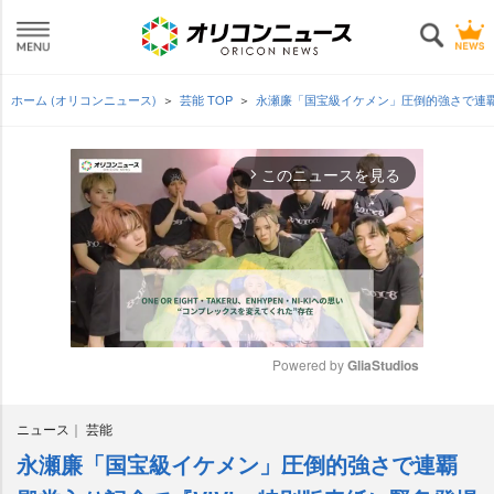
ホーム (オリコンニュース)
芸能 TOP
永瀬廉「国宝級イケメン」圧倒的強さで連覇
このニュースを見る
arrow_forward_ios
Powered by 
GliaStudios
M
ニュース
芸能
u
t
永瀬廉「国宝級イケメン」圧倒的強さで連覇
e