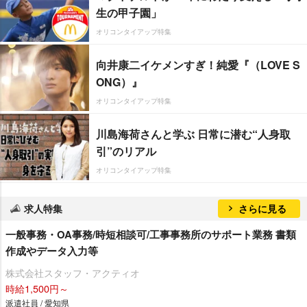
生の甲子園」
オリコンタイアップ特集
向井康二イケメンすぎ！純愛『（LOVE S
ONG）』
オリコンタイアップ特集
川島海荷さんと学ぶ 日常に潜む“人身取
引”のリアル
オリコンタイアップ特集
求人特集
さらに見る
一般事務・OA事務/時短相談可/工事事務所のサポート業務 書類
作成やデータ入力等
株式会社スタッフ・アクティオ
時給1,500円～
派遣社員 / 愛知県