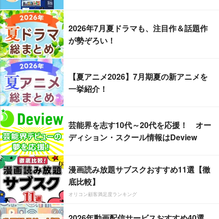
2026年7月夏ドラマも、注目作＆話題作
が勢ぞろい！
【夏アニメ2026】7月期夏の新アニメを
一挙紹介！
芸能界を志す10代～20代を応援！ オー
ディション・スクール情報はDeview
漫画読み放題サブスクおすすめ11選【徹
底比較】
オリコン顧客満足度ランキング
2026年動画配信サービスおすすめ40選