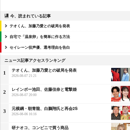
今、読まれている記事
テオくん、加藤乃愛との破局を発表
自宅で「温泉卵」を簡単に作る方法
セイレーン役声優、選考理由を告白
ニュース記事アクセスランキング
テオくん、加藤乃愛との破局を発表
1
2026-08-07 21:21
レインボー池田、佐藤佳奈と電撃婚
2
2026-08-07 20:00
元横綱・朝青龍、白鵬翔氏と再会2S
3
2026-08-06 16:16
研ナオコ、コンビニで買う商品