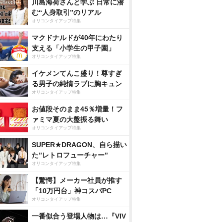
川島海荷さんと学ぶ 日常に潜
む“人身取引”のリアル
オリコンタイアップ特集
マクドナルドが40年にわたり
支える「小学生の甲子園」
オリコンタイアップ特集
イケメンてんこ盛り！尊すぎ
る男子の純情ラブに胸キュン
オリコンタイアップ特集
お値段そのまま45％増量！フ
ァミマ夏の大盤振る舞い
オリコンタイアップ特集
SUPER★DRAGON、自ら描い
た”レトロフューチャー”
オリコンタイアップ特集
【驚愕】メーカー社員が推す
「10万円台」神コスパPC
オリコンタイアップ特集
一番似合う登場人物は…『VIV