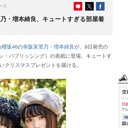
ース
茉里乃・増本綺良、キュートすぎる部屋着
め
櫻坂46
の
幸阪茉里乃
・
増本綺良
が、9日発売の
ワン・パブリッシング）の表紙に登場。キュートす
早いクリスマスプレゼントを届ける。
交
グ
日給
アル
N
設