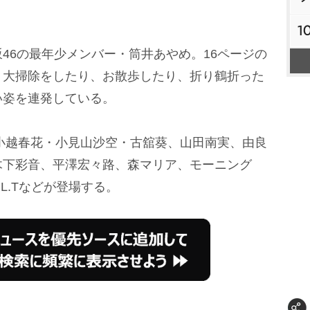
1
6の最年少メンバー・筒井あやめ。16ページの
く大掃除をしたり、お散歩したり、折り鶴折った
い姿を連発している。
小越春花・小見山沙空・古舘葵、山田南実、由良
木下彩音、平澤宏々路、森マリア、モーニング
.O.L.Tなどが登場する。