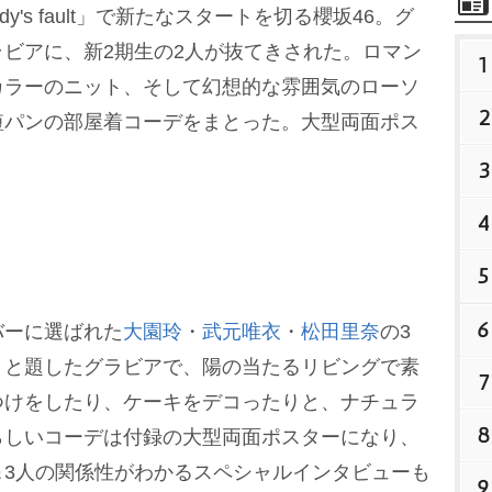
y's fault」で新たなスタートを切る櫻坂46。グ
ビアに、新2期生の2人が抜てきされた。ロマン
1
カラーのニット、そして幻想的な雰囲気のローソ
2
短パンの部屋着コーデをまとった。大型両面ポス
3
4
5
6
ーに選ばれた
大園玲
・
武元唯衣
・
松田里奈
の3
」と題したグラビアで、陽の当たるリビングで素
7
つけをしたり、ケーキをデコったりと、ナチュラ
8
らしいコーデは付録の大型両面ポスターになり、
＆3人の関係性がわかるスペシャルインタビューも
9