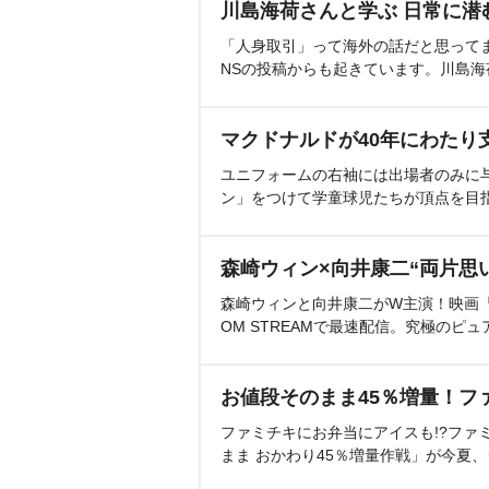
川島海荷さんと学ぶ 日常に潜
「人身取引」って海外の話だと思って
NSの投稿からも起きています。川島
マクドナルドが40年にわたり
ユニフォームの右袖には出場者のみに
ン」をつけて学童球児たちが頂点を目
森崎ウィン×向井康二“両片思
森崎ウィンと向井康二がW主演！映画『（L
OM STREAMで最速配信。究極のピュ
お値段そのまま45％増量！フ
ファミチキにお弁当にアイスも!?ファ
まま おかわり45％増量作戦」が今夏