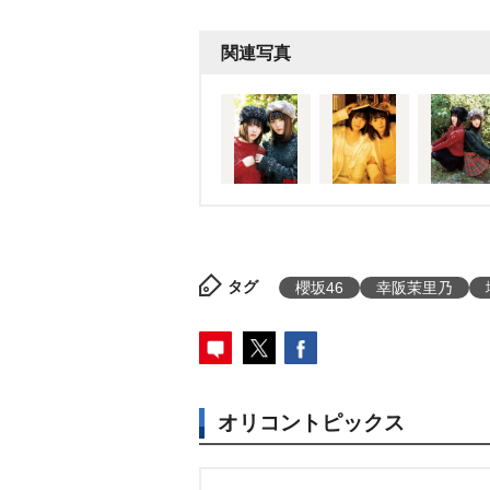
関連写真
タグ
櫻坂46
幸阪茉里乃
オリコントピックス