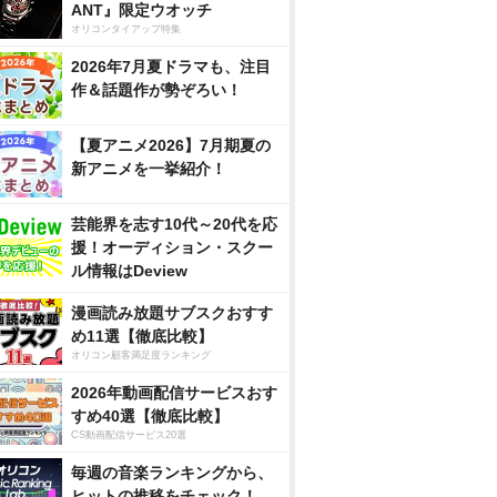
ANT』限定ウオッチ
オリコンタイアップ特集
2026年7月夏ドラマも、注目
作＆話題作が勢ぞろい！
【夏アニメ2026】7月期夏の
新アニメを一挙紹介！
芸能界を志す10代～20代を応
援！オーディション・スクー
ル情報はDeview
漫画読み放題サブスクおすす
め11選【徹底比較】
オリコン顧客満足度ランキング
2026年動画配信サービスおす
すめ40選【徹底比較】
CS動画配信サービス20選
毎週の音楽ランキングから、
ヒットの推移をチェック！