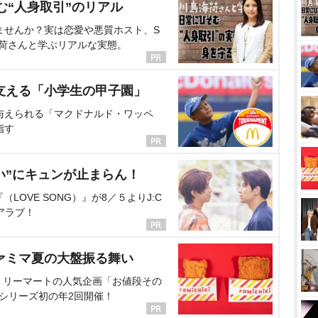
む“人身取引”のリアル
ませんか？実は恋愛や悪質ホスト、S
海荷さんと学ぶリアルな実態。
支える「小学生の甲子園」
与えられる「マクドナルド・ワッペ
指す
い”にキュンが止まらん！
OVE SONG）』が8／５よりJ:C
アラブ！
ァミマ夏の大盤振る舞い
ミリーマートの人気企画「お値段その
、シリーズ初の年2回開催！