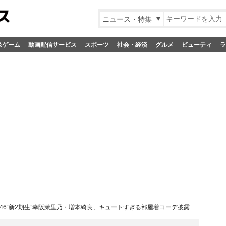
ニュース・特集
&ゲーム
動画配信サービス
スポーツ
社会・経済
グルメ
ビューティ
ラ
46“新2期生”幸阪茉里乃・増本綺良、キュートすぎる部屋着コーデ披露