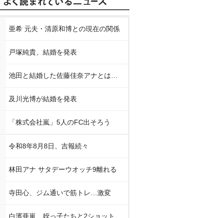
亜希 元夫・清原和博との現在の関係
戸塚純貴、結婚を発表
池田と結婚した佐藤佳奈アナとは…
及川光博が結婚を発表
「株式会社嵐」5人のFC出そろう
令和8年8月8日、吉報続々
林田アナ サタデーウオッチ9離れる
寺田心、ジム通いで筋トレ…激変
白濱亜嵐、姪っ子たちと2ショット