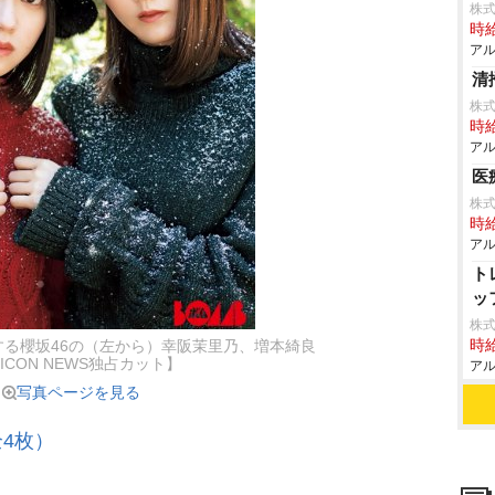
株
時給
アル
清
株
時給
アル
医
株
時給
アル
ト
ッ
株式
時給
する櫻坂46の（左から）幸阪茉里乃、増本綺良
ICON NEWS独占カット】
アル
写真ページを見る
4枚）