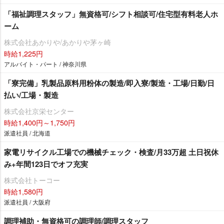
「福祉調理スタッフ」無資格可/シフト相談可/住宅型有料老人ホ
ーム
株式会社あかりや/あかりや茅ヶ崎
時給1,225円
アルバイト・パート / 神奈川県
「寮完備」乳製品原料用粉体の製造/即入寮/製造・工場/日勤/日
払い/工場・製造
株式会社京栄センター
時給1,400円～1,750円
派遣社員 / 北海道
家電リサイクル工場での機械チェック・検査/月33万超 土日祝休
み+年間123日でオフ充実
株式会社トーコー
時給1,580円
派遣社員 / 大阪府
調理補助・無資格可の調理師/調理スタッフ