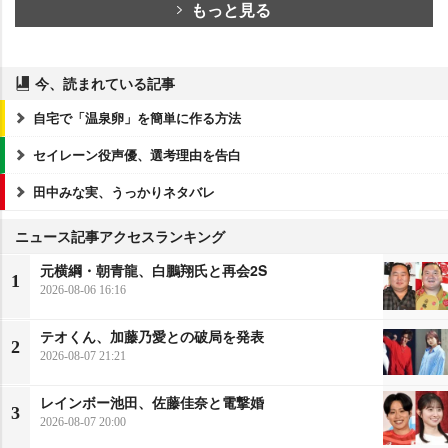
もっと見る
今、読まれている記事
自宅で「温泉卵」を簡単に作る方法
セイレーン役声優、選考理由を告白
田中みな実、うっかりネタバレ
ニュース記事アクセスランキング
元横綱・朝青龍、白鵬翔氏と再会2S
1
2026-08-06 16:16
テオくん、加藤乃愛との破局を発表
2
2026-08-07 21:21
レインボー池田、佐藤佳奈と電撃婚
3
2026-08-07 20:00