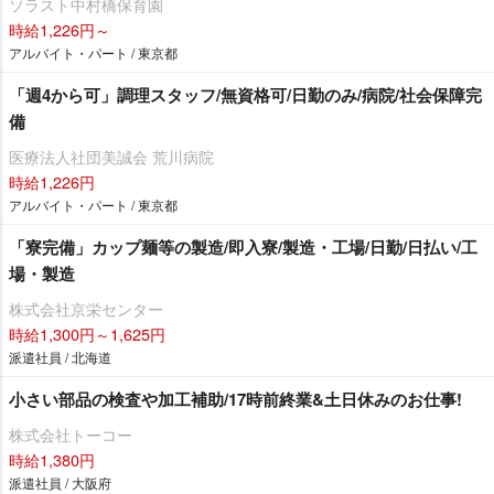
ソラスト中村橋保育園
時給1,226円～
アルバイト・パート / 東京都
「週4から可」調理スタッフ/無資格可/日勤のみ/病院/社会保障完
備
医療法人社団美誠会 荒川病院
時給1,226円
アルバイト・パート / 東京都
「寮完備」カップ麺等の製造/即入寮/製造・工場/日勤/日払い/工
場・製造
株式会社京栄センター
時給1,300円～1,625円
派遣社員 / 北海道
小さい部品の検査や加工補助/17時前終業&土日休みのお仕事!
株式会社トーコー
時給1,380円
派遣社員 / 大阪府