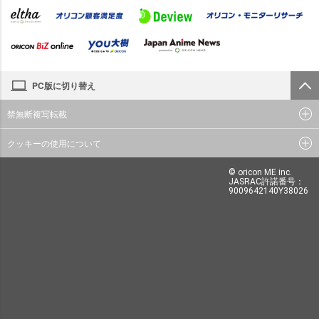
PC版に切り替え
禁無断複写転載
クッキーの使用について
© oricon ME inc.
JASRAC許諾番号：
9009642140Y38026