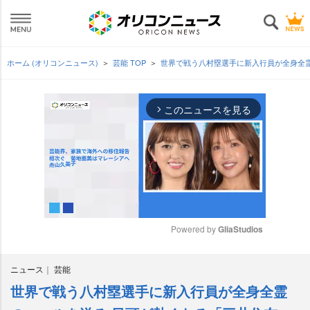
ホーム (オリコンニュース)
芸能 TOP
世界で戦う八村塁選手に新入行員が全身全霊
このニュースを見る
arrow_forward_ios
Powered by 
GliaStudios
M
ニュース
芸能
u
t
世界で戦う八村塁選手に新入行員が全身全霊
e