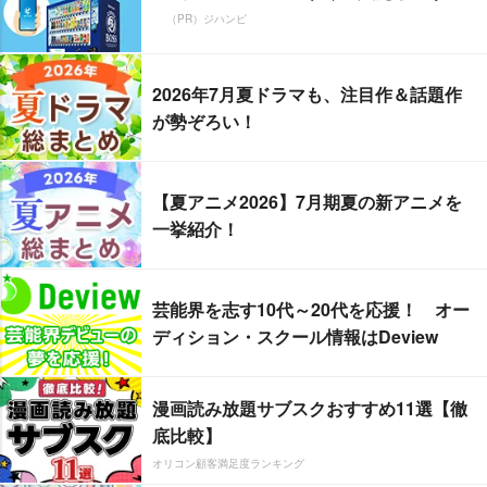
（PR）ジハンピ
2026年7月夏ドラマも、注目作＆話題作
が勢ぞろい！
【夏アニメ2026】7月期夏の新アニメを
一挙紹介！
芸能界を志す10代～20代を応援！ オー
ディション・スクール情報はDeview
漫画読み放題サブスクおすすめ11選【徹
底比較】
オリコン顧客満足度ランキング