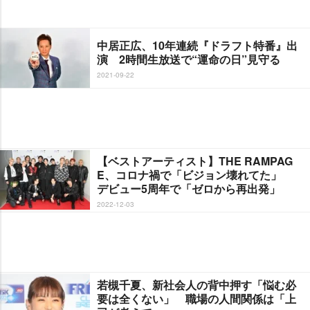
中居正広、10年連続『ドラフト特番』出
演 2時間生放送で“運命の日”見守る
2021-09-22
【ベストアーティスト】THE RAMPAG
E、コロナ禍で「ビジョン壊れてた」
デビュー5周年で「ゼロから再出発」
2022-12-03
若槻千夏、新社会人の背中押す「悩む必
要は全くない」 職場の人間関係は「上