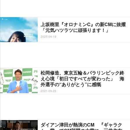
上坂樹里『オロナミンC』の新CMに抜擢
「元気ハツラツに頑張ります！」
2025-04-19
松岡修造、東京五輪＆パラリンピック終
え心境「初日ですべてが変わった」 海
外選手の“ありがとう”に感慨
2021-09-26
ダイアン津田が熱演のCM 『ギャラク