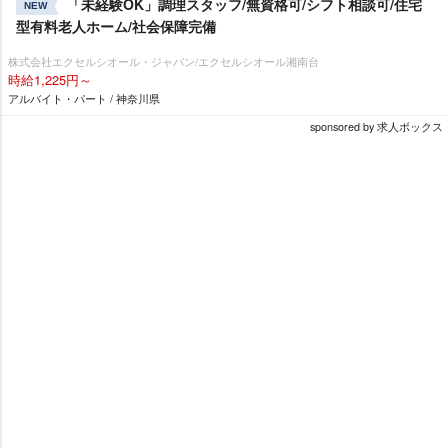
「未経験OK」調理スタッフ/無資格可/シフト相談可/住宅
NEW
型有料老人ホーム/社会保障完備
株式会社エクセルシオール・ジャパン/エクセルシオール湘南台
時給1,225円～
アルバイト・パート / 神奈川県
sponsored by 求人ボックス