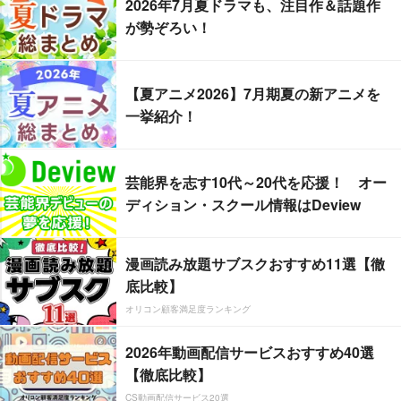
2026年7月夏ドラマも、注目作＆話題作
が勢ぞろい！
【夏アニメ2026】7月期夏の新アニメを
一挙紹介！
芸能界を志す10代～20代を応援！ オー
ディション・スクール情報はDeview
漫画読み放題サブスクおすすめ11選【徹
底比較】
オリコン顧客満足度ランキング
2026年動画配信サービスおすすめ40選
【徹底比較】
CS動画配信サービス20選