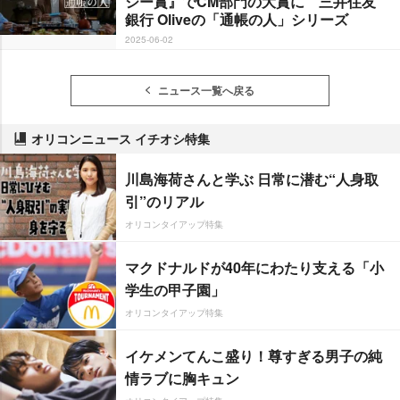
シー賞』でCM部門の大賞に 三井住友
銀行 Oliveの「通帳の人」シリーズ
2025-06-02
ニュース一覧へ戻る
オリコンニュース イチオシ特集
川島海荷さんと学ぶ 日常に潜む“人身取
引”のリアル
オリコンタイアップ特集
マクドナルドが40年にわたり支える「小
学生の甲子園」
オリコンタイアップ特集
イケメンてんこ盛り！尊すぎる男子の純
情ラブに胸キュン