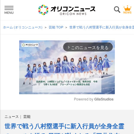
ホーム (オリコンニュース)
芸能 TOP
世界で戦う八村塁選手に新入行員が全身全霊
このニュースを見る
arrow_forward_ios
Powered by 
GliaStudios
M
ニュース
芸能
u
t
世界で戦う八村塁選手に新入行員が全身全霊
e