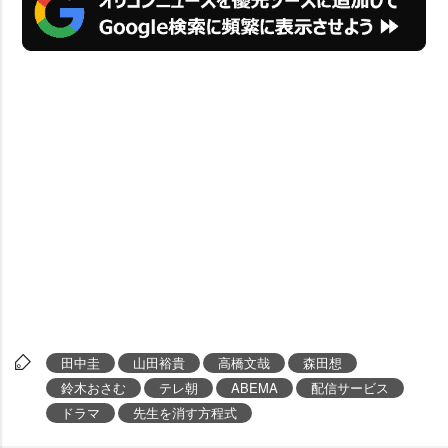
田中圭
山田裕貴
高橋文哉
森田想
鈴木おさむ
テレ朝
ABEMA
配信サービス
ドラマ
先生を消す方程式