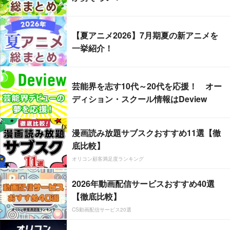
【夏アニメ2026】7月期夏の新アニメを
一挙紹介！
芸能界を志す10代～20代を応援！ オー
ディション・スクール情報はDeview
漫画読み放題サブスクおすすめ11選【徹
底比較】
オリコン顧客満足度ランキング
2026年動画配信サービスおすすめ40選
【徹底比較】
CS動画配信サービス20選