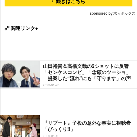
続きはこちら
sponsored by 求人ボックス
関連リンク+
山田裕貴＆高橋文哉の2ショットに反響
「センケスコンビ」「念願のツーショ」
提案した“流れ”にも「守ります」の声
2023-01-23
『リブート』子役の意外な事実に視聴者
「びっくり!!」
2026-04-12