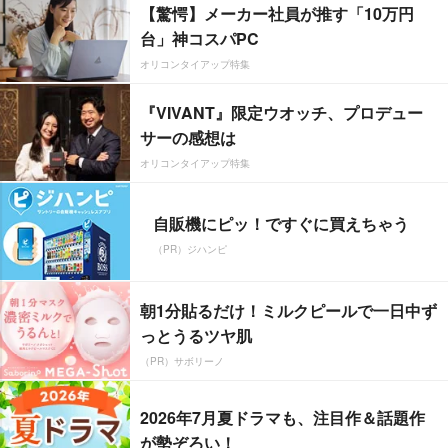
【驚愕】メーカー社員が推す「10万円
台」神コスパPC
オリコンタイアップ特集
『VIVANT』限定ウオッチ、プロデュー
サーの感想は
オリコンタイアップ特集
自販機にピッ！ですぐに買えちゃう
（PR）ジハンピ
朝1分貼るだけ！ミルクピールで一日中ず
っとうるツヤ肌
（PR）サボリーノ
2026年7月夏ドラマも、注目作＆話題作
が勢ぞろい！