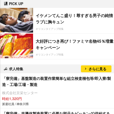
PICK UP
イケメンてんこ盛り！尊すぎる男子の純情
ラブに胸キュン
オリコンタイアップ特集
大好評につき再び！ファミマ名物45％増量
キャンペーン
オリコンタイアップ特集
求人特集
さらに見る
「寮完備」基盤製造の装置作業簡単な組立検査梱包等/即入寮/製
造・工場/工場・製造
株式会社京栄センター
時給1,320円
派遣社員 / 神奈川県
「寮完備」半導体製造装置に必要な部品をピッキング/供給する