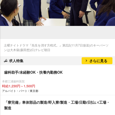
土曜ナイトドラマ『先生を消す方程式。』第2話(11月7日放送)のキーパーソ
ンは大木薙(森田想)(C)テレビ朝日
求人特集
さらに見る
歯科助手/未経験OK・扶養内勤務OK
本郷三浦歯科医院
時給1,230円～1,500円
アルバイト・パート / 東京都
「寮完備」車体部品の製造/即入寮/製造・工場/日勤/日払い/工場・
製造