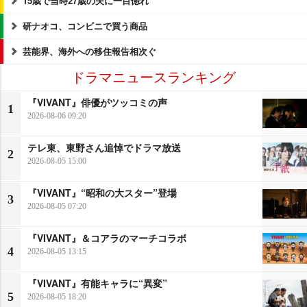
15歳で当時27歳の夫に一目惚れ
研ナオコ、コンビニで買う商品
芸能界、海外への移住報告相次ぐ
ドラマニュースランキング
『VIVANT』俳優がツッコミの声
1
2026-08-06 09:20
テレ東、東野さん追悼でドラマ放送
2
2026-08-05 15:00
『VIVANT』“昭和の大スター”登場
3
2026-08-05 07:20
『VIVANT』＆コアラのマーチコラボ
4
2026-08-05 13:15
『VIVANT』有能キャラに“異変”
5
2026-08-05 18:20