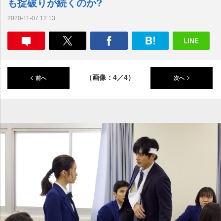
も掟破りが続くのか?
2020-11-07 12:13
（画像：4／4）
前へ
次へ