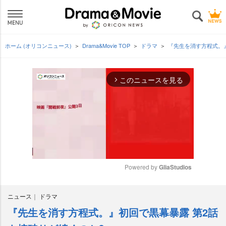
ホーム (オリコンニュース)
Drama&Movie TOP
ドラマ
『先生を消す方程式。
このニュースを見る
arrow_forward_ios
Powered by 
GliaStudios
M
ニュース
ドラマ
u
t
『先生を消す方程式。』初回で黒幕暴露 第2話
e