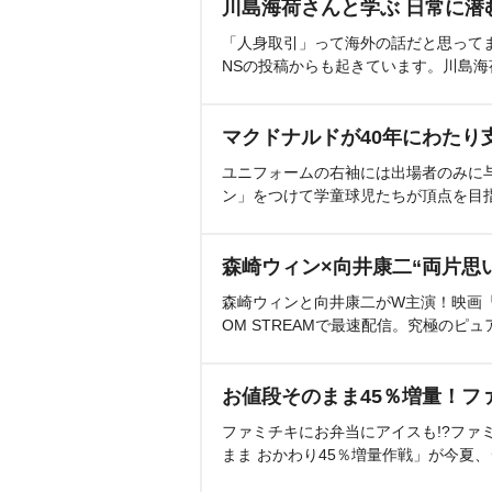
川島海荷さんと学ぶ 日常に潜
「人身取引」って海外の話だと思って
NSの投稿からも起きています。川島
マクドナルドが40年にわたり
ユニフォームの右袖には出場者のみに
ン」をつけて学童球児たちが頂点を目
森崎ウィン×向井康二“両片思
森崎ウィンと向井康二がW主演！映画『（L
OM STREAMで最速配信。究極のピュ
お値段そのまま45％増量！フ
ファミチキにお弁当にアイスも!?ファ
まま おかわり45％増量作戦」が今夏