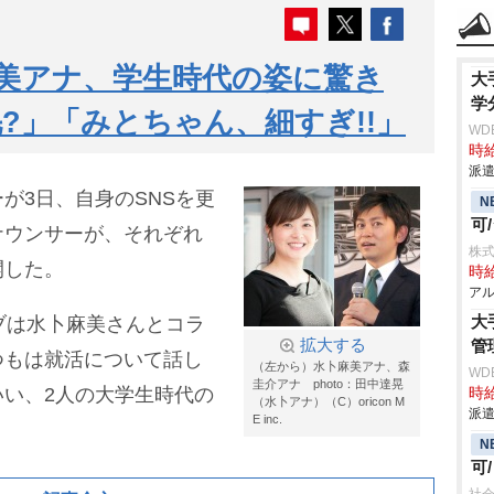
美アナ、学生時代の姿に驚き
大
学
?」「みとちゃん、細すぎ!!」
WD
時給
派遣
が3日、自身のSNSを更
N
可
ナウンサーが、それぞれ
株式
開した。
時給
アル
大
ブは水卜麻美さんとコラ
拡大する
管
つもは就活について話し
（左から）水卜麻美アナ、森
WD
圭介アナ photo：田中達晃
い、2人の大学生時代の
時給
（水卜アナ）（C）oricon M
派遣
E inc.
N
可