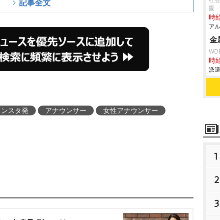
社会
記事全文
園
時給
アル
金
WD
時給
派遣
インスタ発
アナウンサー
女性アナウンサー
1
2
3