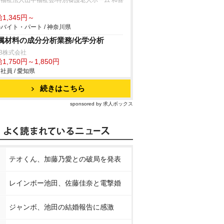
福祉法人山中福祉会/特別養護老人ホーム 和喜
1,345円～
バイト・パート / 神奈川県
属材料の成分分析業務/化学分析
B株式会社
1,750円～1,850円
社員 / 愛知県
続きはこちら
sponsored by 求人ボックス
テオくん、加藤乃愛との破局を発表
レインボー池田、佐藤佳奈と電撃婚
ジャンボ、池田の結婚報告に感激