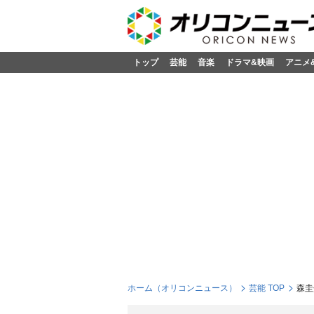
トップ
芸能
音楽
ドラマ&映画
アニメ
ホーム（オリコンニュース）
芸能 TOP
森圭