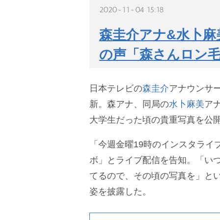
2020-11-04 15:18
森圭介アナ&水卜麻
の声「森さんロン毛
日本テレビの
森圭介
アナウンサー
新。森アナ、同局の
水卜麻美
ア
大学生だった頃の貴重写真を公
「今週金曜19時のインスタライ
ボ」とライブ配信を告知。「い
てるので、その頃の写真を」とい
姿を披露した。