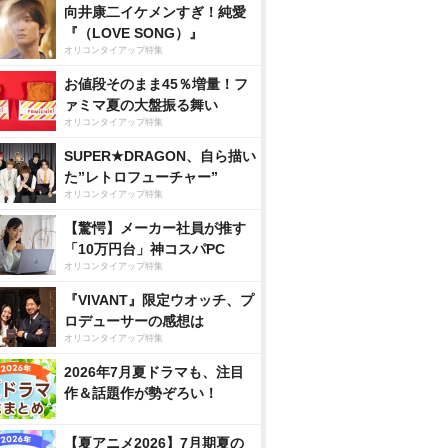
向井康二イケメンすぎ！純愛
『（LOVE SONG）』
オリコンタイアップ特集
お値段そのまま45％増量！フ
ァミマ夏の大盤振る舞い
オリコンタイアップ特集
SUPER★DRAGON、自ら描い
た”レトロフューチャー”
オリコンタイアップ特集
【驚愕】メーカー社員が推す
「10万円台」神コスパPC
オリコンタイアップ特集
『VIVANT』限定ウオッチ、プ
ロデューサーの感想は
オリコンタイアップ特集
2026年7月夏ドラマも、注目
作＆話題作が勢ぞろい！
【夏アニメ2026】7月期夏の