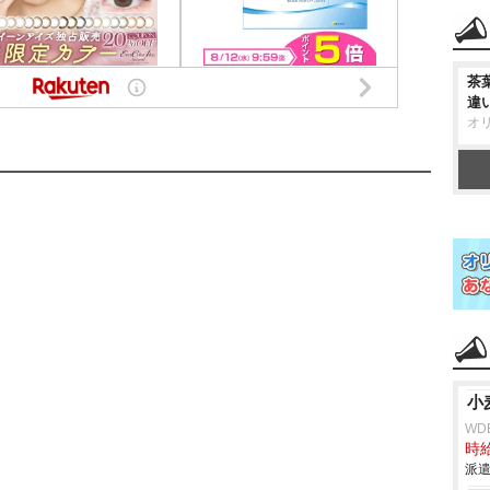
茶
違
オ
小
WD
時給
派遣