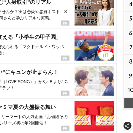
む“人身取引”のリアル
4
ませんか？実は恋愛や悪質ホスト、S
5
海荷さんと学ぶリアルな実態。
6
支える「小学生の甲子園」
7
与えられる「マクドナルド・ワッペ
指す
8
い”にキュンが止まらん！
9
OVE SONG）』が8／５よりJ:C
アラブ！
1
ァミマ夏の大盤振る舞い
ミリーマートの人気企画「お値段その
、シリーズ初の年2回開催！