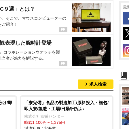
最
C９選」とは？
い。そこで、マウスコンピューターの
をご紹介！
界観表現した腕時計登場
NT』コラボレーションウオッチを製
担当者が魅力を解説する。
求人検索
分け/即
「寮完備」食品の製造加工/原料投入・梱包/
即入寮/製造・工場/日勤/日払い
株式会社京栄センター
時給1,100円～1,375円
派遣社員 / 北海道