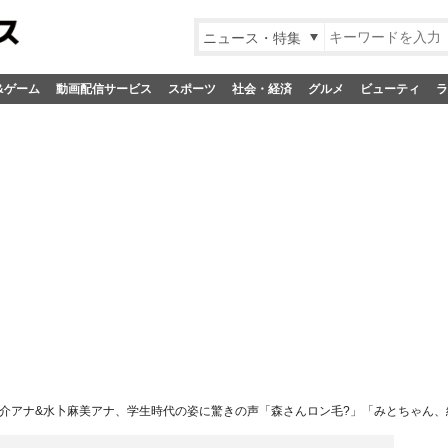
ニュース・特集
&ゲーム
動画配信サービス
スポーツ
社会・経済
グルメ
ビューティ
ラ
介アナ&水卜麻美アナ、学生時代の姿に驚きの声「森さんロン毛?」「みとちゃん、細