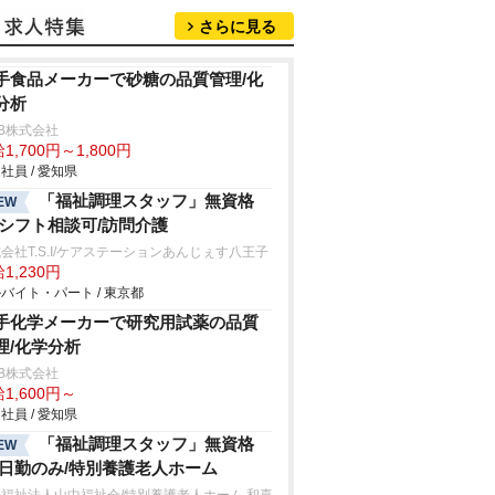
さらに見る
手食品メーカーで砂糖の品質管理/化
分析
B株式会社
1,700円～1,800円
社員 / 愛知県
「福祉調理スタッフ」無資格
EW
/シフト相談可/訪問介護
会社T.S.I/ケアステーションあんじぇす八王子
1,230円
バイト・パート / 東京都
手化学メーカーで研究用試薬の品質
理/化学分析
B株式会社
1,600円～
社員 / 愛知県
「福祉調理スタッフ」無資格
EW
/日勤のみ/特別養護老人ホーム