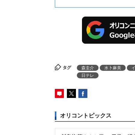
タグ
森圭介
水卜麻美
日テレ
オリコントピックス