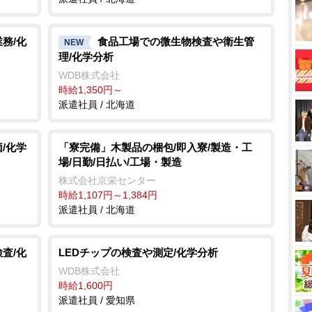
務/化
食品工場での微生物検査や衛生管
NEW
理/化学分析
WDB株式会社
時給1,350円～
派遣社員 / 北海道
/化学
「寮完備」木製品の梱包/即入寮/製造・工
場/日勤/日払い/工場・製造
株式会社京栄センター
時給1,107円～1,384円
派遣社員 / 北海道
査/化
LEDチップの検査や測定/化学分析
WDB株式会社
時給1,600円
派遣社員 / 愛知県