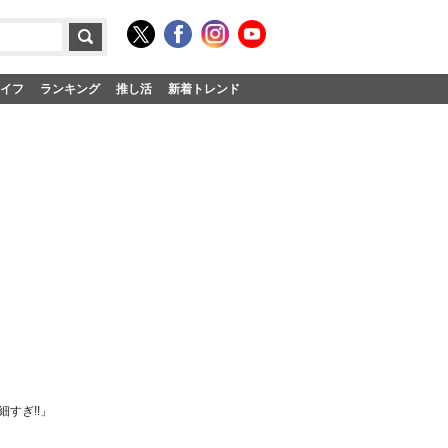
イフ
ランキング
推し活
新着トレンド
すぎ!!」