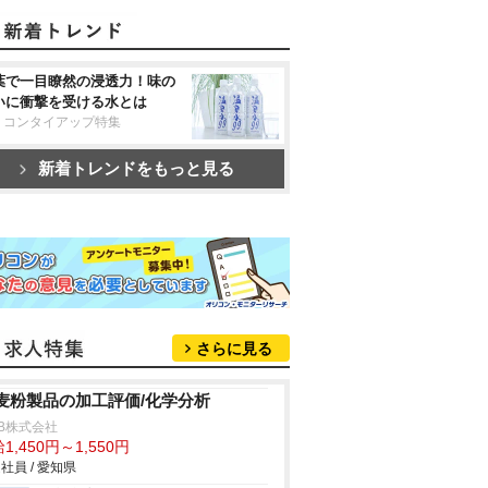
葉で一目瞭然の浸透力！味の
いに衝撃を受ける水とは
リコンタイアップ特集
新着トレンドをもっと見る
さらに見る
麦粉製品の加工評価/化学分析
B株式会社
1,450円～1,550円
社員 / 愛知県