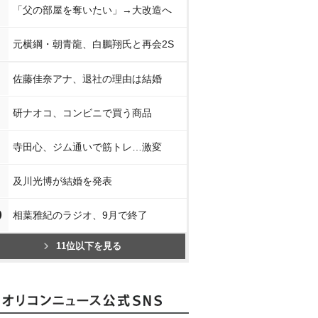
「父の部屋を奪いたい」→大改造へ
元横綱・朝青龍、白鵬翔氏と再会2S
佐藤佳奈アナ、退社の理由は結婚
研ナオコ、コンビニで買う商品
寺田心、ジム通いで筋トレ…激変
及川光博が結婚を発表
0
相葉雅紀のラジオ、9月で終了
11位以下を見る