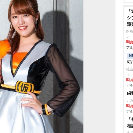
「
シ
障
医療
ン
時給
アル
N
可
社会
ォ
時給
アル
歯
ナ
時給
アル
「
相