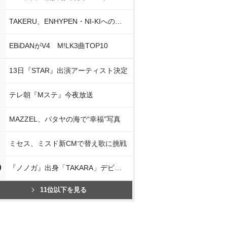
TAKERU、ENHYPEN・NI-KIへの思い
EBiDANがV4 M!LK3曲TOP10
13日『STAR』出演アーティスト決定
テレ朝『Mステ』今夜放送
MAZZEL、パタヤの海で“幸福”写真
ミセス、ミスド新CMで替え歌に挑戦
0
『ノノガ』出身「TAKARA」デビュー
11位以下を見る