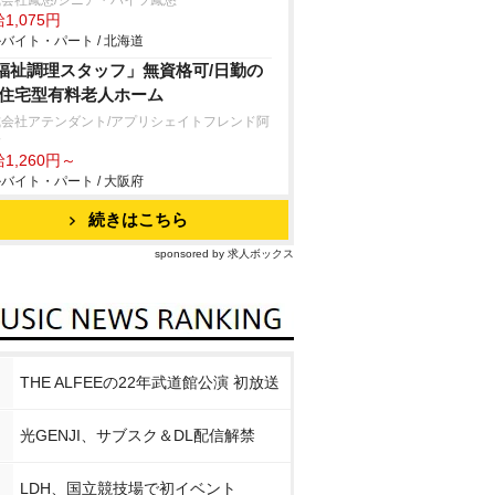
会社鳳悠/シニア・ハイツ鳳悠
1,075円
バイト・パート / 北海道
福祉調理スタッフ」無資格可/日勤の
/住宅型有料老人ホーム
式会社アテンダント/アプリシェイトフレンド阿
野
1,260円～
バイト・パート / 大阪府
続きはこちら
sponsored by 求人ボックス
THE ALFEEの22年武道館公演 初放送
光GENJI、サブスク＆DL配信解禁
LDH、国立競技場で初イベント