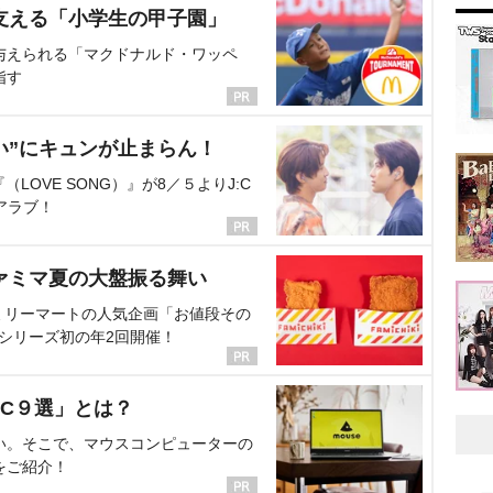
支える「小学生の甲子園」
与えられる「マクドナルド・ワッペ
指す
い”にキュンが止まらん！
OVE SONG）』が8／５よりJ:C
アラブ！
ァミマ夏の大盤振る舞い
ミリーマートの人気企画「お値段その
、シリーズ初の年2回開催！
C９選」とは？
い。そこで、マウスコンピューターの
をご紹介！