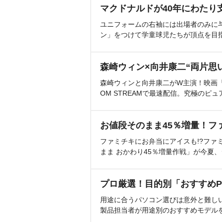
マクドナルドが40年にわたり
ユニフォームの右袖には出場者のみに
ン」をつけて学童球児たちが頂点を目
森崎ウィン×向井康二“両片思
森崎ウィンと向井康二がW主演！映画『（L
OM STREAMで最速配信。究極のピュ
お値段そのまま45％増量！フ
ファミチキにお弁当にアイスも!?ファ
まま おかわり45％増量作戦」が今夏
プロ厳選！目的別「おすすめP
用途に合うパソコン選びは意外と難し
製品担当者が用途別のおすすめモデル