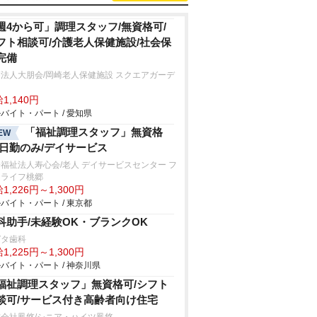
週4から可」調理スタッフ/無資格可/
フト相談可/介護老人保健施設/社会保
完備
法人大朋会/岡崎老人保健施設 スクエアガーデ
1,140円
バイト・パート / 愛知県
「福祉調理スタッフ」無資格
EW
/日勤のみ/デイサービス
福祉法人寿心会/老人 デイサービスセンター フ
ーライフ桃郷
1,226円～1,300円
バイト・パート / 東京都
科助手/未経験OK・ブランクOK
ガタ歯科
1,225円～1,300円
バイト・パート / 神奈川県
福祉調理スタッフ」無資格可/シフト
談可/サービス付き高齢者向け住宅