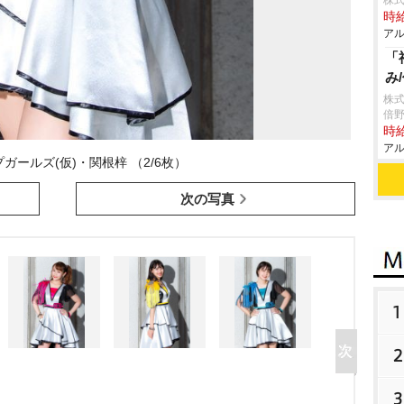
株式
時給
アル
「
み
株
倍
時給
アル
ガールズ(仮)・関根梓 （2/6枚）
次の写真
1
2
3