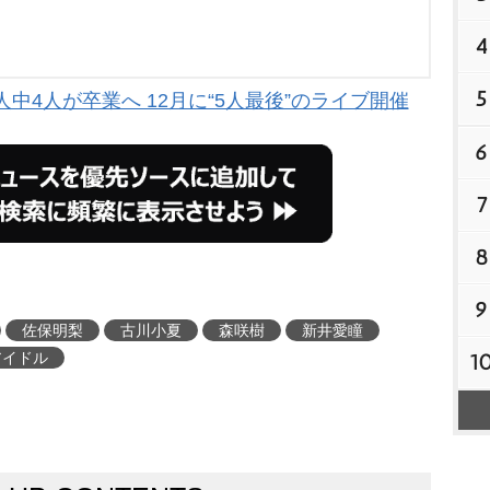
4
5
人中4人が卒業へ 12月に“5人最後”のライブ開催
6
7
8
9
佐保明梨
古川小夏
森咲樹
新井愛瞳
アイドル
1