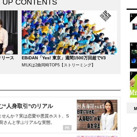
K UP CONTENTS
リリース
EBiDAN「Yes! 東京」週間1500万回超でV3
M!LKは2曲同時TOP5【ストリーミング】
む“人身取引”のリアル
ませんか？実は恋愛や悪質ホスト、S
海荷さんと学ぶリアルな実態。