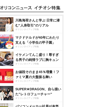
川島海荷さんと学ぶ 日常に潜
む“人身取引”のリアル
オリコンタイアップ特集
マクドナルドが40年にわたり
支える「小学生の甲子園」
オリコンタイアップ特集
イケメンてんこ盛り！尊すぎ
る男子の純情ラブに胸キュン
オリコンタイアップ特集
お値段そのまま45％増量！フ
ァミマ夏の大盤振る舞い
オリコンタイアップ特集
SUPER★DRAGON、自ら描い
た”レトロフューチャー”
オリコンタイアップ特集
パソコンメーカー社員が本気