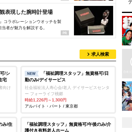
界観表現した腕時計登場
NT』コラボレーションウオッチを製
担当者が魅力を解説する。
求人検索
可/シ
「福祉調理スタッフ」無資格可/日
NEW
住宅
勤のみ/デイサービス
者向け
社会福祉法人寿心会/老人 デイサービスセンタ
ー フォーライフ桃郷
時給1,226円～1,300円
アルバイト・パート / 東京都
のみ/住
「福祉調理スタッフ」無資格可/午後のみ/介
護付き有料老人ホーム