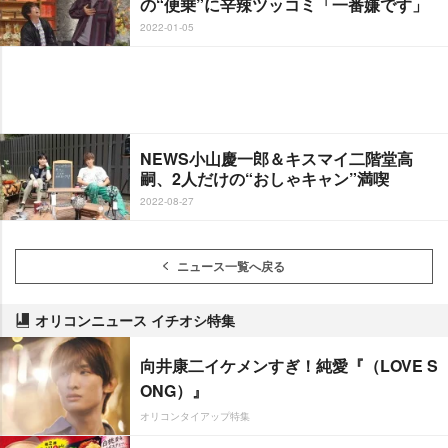
の“便乗”に辛辣ツッコミ「一番嫌です」
2022-01-05
NEWS小山慶一郎＆キスマイ二階堂高
嗣、2人だけの“おしゃキャン”満喫
2022-08-27
ニュース一覧へ戻る
オリコンニュース イチオシ特集
向井康二イケメンすぎ！純愛『（LOVE S
ONG）』
オリコンタイアップ特集