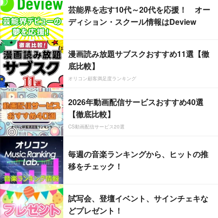
芸能界を志す10代～20代を応援！ オー
ディション・スクール情報はDeview
漫画読み放題サブスクおすすめ11選【徹
底比較】
オリコン顧客満足度ランキング
2026年動画配信サービスおすすめ40選
【徹底比較】
CS動画配信サービス20選
毎週の音楽ランキングから、ヒットの推
移をチェック！
試写会、登壇イベント、サインチェキな
どプレゼント！