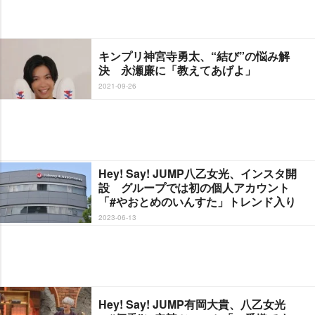
キンプリ神宮寺勇太、“結び”の悩み解
決 永瀬廉に「教えてあげよ」
2021-09-26
Hey! Say! JUMP八乙女光、インスタ開
設 グループでは初の個人アカウント
「#やおとめのいんすた」トレンド入り
2023-06-13
Hey! Say! JUMP有岡大貴、八乙女光