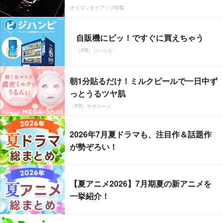
オリコンタイアップ特集
自販機にピッ！ですぐに買えちゃう
（PR）ジハンピ
朝1分貼るだけ！ミルクピールで一日中ず
っとうるツヤ肌
（PR）サボリーノ
2026年7月夏ドラマも、注目作＆話題作
が勢ぞろい！
【夏アニメ2026】7月期夏の新アニメを
一挙紹介！