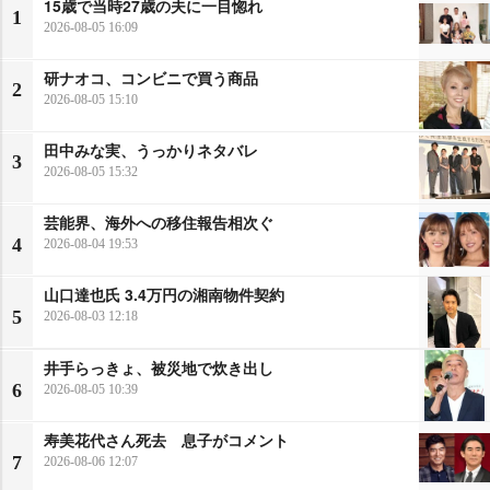
15歳で当時27歳の夫に一目惚れ
1
2026-08-05 16:09
研ナオコ、コンビニで買う商品
2
2026-08-05 15:10
田中みな実、うっかりネタバレ
3
2026-08-05 15:32
芸能界、海外への移住報告相次ぐ
4
2026-08-04 19:53
山口達也氏 3.4万円の湘南物件契約
5
2026-08-03 12:18
井手らっきょ、被災地で炊き出し
6
2026-08-05 10:39
寿美花代さん死去 息子がコメント
7
2026-08-06 12:07