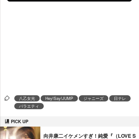
八乙女光
Hey!Say!JUMP
ジャニーズ
日テレ
バラエティ
PICK UP
向井康二イケメンすぎ！純愛『（LOVE S