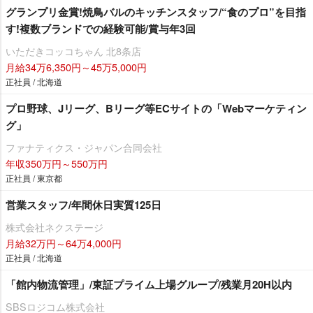
グランプリ金賞!焼鳥バルのキッチンスタッフ/“食のプロ”を目指
す!複数ブランドでの経験可能/賞与年3回
いただきコッコちゃん 北8条店
月給34万6,350円～45万5,000円
正社員 / 北海道
プロ野球、Jリーグ、Bリーグ等ECサイトの「Webマーケティン
グ」
ファナティクス・ジャパン合同会社
年収350万円～550万円
正社員 / 東京都
営業スタッフ/年間休日実質125日
株式会社ネクステージ
月給32万円～64万4,000円
正社員 / 北海道
「館内物流管理」/東証プライム上場グループ/残業月20H以内
SBSロジコム株式会社