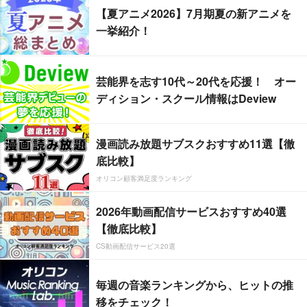
【夏アニメ2026】7月期夏の新アニメを
一挙紹介！
芸能界を志す10代～20代を応援！ オー
ディション・スクール情報はDeview
漫画読み放題サブスクおすすめ11選【徹
底比較】
オリコン顧客満足度ランキング
2026年動画配信サービスおすすめ40選
【徹底比較】
CS動画配信サービス20選
毎週の音楽ランキングから、ヒットの推
移をチェック！