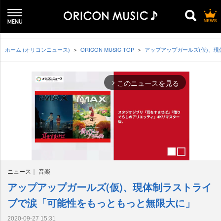
ホーム (オリコンニュース)
ORICON MUSIC TOP
アップアップガールズ(仮)、
このニュースを見る
arrow_forward_ios
ニュース
音楽
アップアップガールズ(仮)、現体制ラストライ
M
u
ブで涙「可能性をもっともっと無限大に」
t
e
2020-09-27 15:31