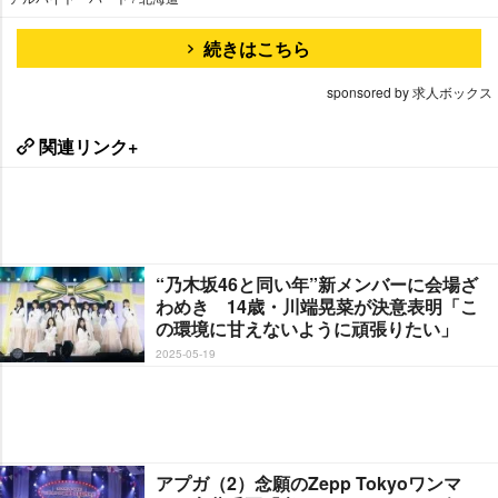
続きはこちら
sponsored by 求人ボックス
関連リンク+
“乃木坂46と同い年”新メンバーに会場ざ
わめき 14歳・川端晃菜が決意表明「こ
の環境に甘えないように頑張りたい」
2025-05-19
アプガ（2）念願のZepp Tokyoワンマ