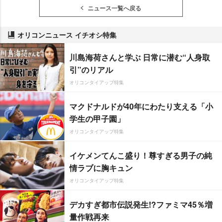
ニュース一覧へ戻る
オリコンニュース イチオシ特集
川島海荷さんと学ぶ 日常に潜む“人身取
引”のリアル
オリコンタイアップ特集
マクドナルドが40年にわたり支える「小
学生の甲子園」
オリコンタイアップ特集
イケメンてんこ盛り！尊すぎる男子の純
情ラブに胸キュン
オリコンタイアップ特集
デカすぎ都市伝説発生!?ファミマ45％増
量作戦再来