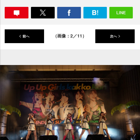
（画像：2／11）
前へ
次へ