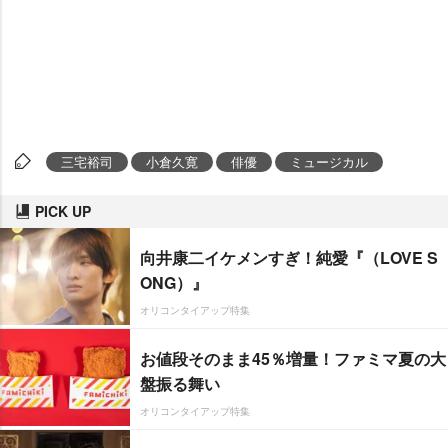
三宅裕司
小倉久寛
俳優
ミュージカル
PICK UP
向井康二イケメンすぎ！純愛『（LOVE S
ONG）』
オリコンタイアップ特集
お値段そのまま45％増量！ファミマ夏の大
盤振る舞い
オリコンタイアップ特集