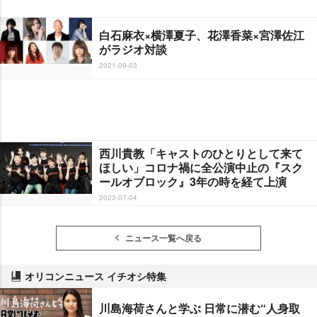
白石麻衣×横澤夏子、花澤香菜×宮澤佐江
がラジオ対談
2021-09-03
西川貴教「キャストのひとりとして来て
ほしい」コロナ禍に全公演中止の『スク
ールオブロック』3年の時を経て上演
2023-07-04
ニュース一覧へ戻る
オリコンニュース イチオシ特集
川島海荷さんと学ぶ 日常に潜む“人身取