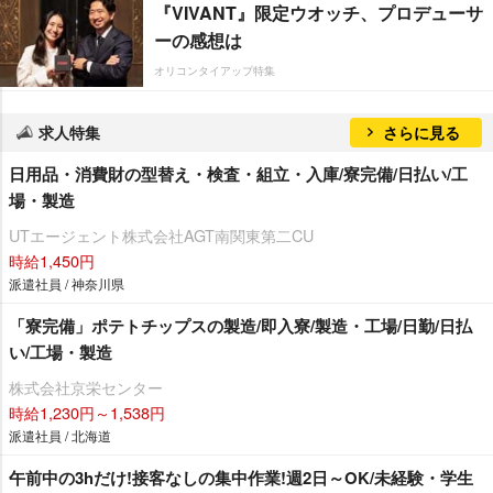
『VIVANT』限定ウオッチ、プロデューサ
ーの感想は
オリコンタイアップ特集
求人特集
さらに見る
日用品・消費財の型替え・検査・組立・入庫/寮完備/日払い/工
場・製造
UTエージェント株式会社AGT南関東第二CU
時給1,450円
派遣社員 / 神奈川県
「寮完備」ポテトチップスの製造/即入寮/製造・工場/日勤/日払
い/工場・製造
株式会社京栄センター
時給1,230円～1,538円
派遣社員 / 北海道
午前中の3hだけ!接客なしの集中作業!週2日～OK/未経験・学生