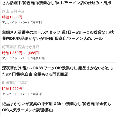
さん活躍中/髪色自由/残業なし/豚山/ラーメン店の仕込み・清掃
豚山 吉祥寺店
時給1,380円
アルバイト・パート / 東京都
主婦さん活躍中のホールスタッフ!週1日～&3h～OK/残業なし/扶
養内OK/絶品まかないが1円/町田商店/ラーメン店のホール
町田商店 横浜北寺尾店
時給1,350円～1,688円
アルバイト・パート / 神奈川県
深夜帯だけ!週1～OK/WワークOK/残業なし/絶品まかないがたっ
たの1円/髪色自由!金髪もOK/門真商店
町田商店 門真店
時給1,525円
アルバイト・パート / 大阪府
絶品まかないが驚異の1円/週1&3h～/残業なし/髪色自由!金髪も
OK/人気ラーメンの調理/豚山