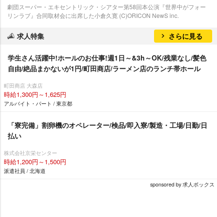
劇団スーパー・エキセントリック・シアター第58回本公演『世界中がフォー
リンラブ』合同取材会に出席した小倉久寛 (C)ORICON NewS inc.
求人特集
さらに見る
学生さん活躍中!ホールのお仕事!週1日～&3h～OK/残業なし/髪色
自由/絶品まかないが1円/町田商店/ラーメン店のランチ帯ホール
町田商店 大森店
時給1,300円～1,625円
アルバイト・パート / 東京都
「寮完備」割卵機のオペレーター/検品/即入寮/製造・工場/日勤/日
払い
株式会社京栄センター
時給1,200円～1,500円
派遣社員 / 北海道
sponsored by 求人ボックス