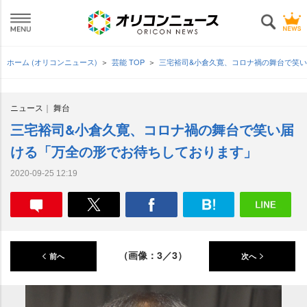
ホーム (オリコンニュース)
芸能 TOP
三宅裕司&小倉久寛、コロナ禍の舞台で笑
ニュース
舞台
三宅裕司&小倉久寛、コロナ禍の舞台で笑い届
ける「万全の形でお待ちしております」
2020-09-25 12:19
（画像：3／3）
前へ
次へ