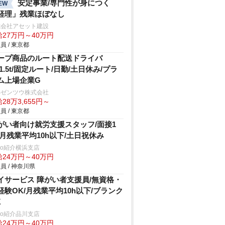
安定事業/専門性が身につく
EW
経理」残業ほぼなし
式会社アセット建設
給27万円～40万円
員 / 東京都
ープ商品のルート配送ドライバ
/1.5t/固定ルート/日勤/土日休み/プラ
ム上場企業G
Sゼンツウ株式会社
28万3,655円～
員 / 東京都
がい者向け就労支援スタッフ/面接1
/月残業平均10h以下/土日祝休み
trio紹介横浜支店
給24万円～40万円
員 / 神奈川県
イサービス 障がい者支援員/無資格・
経験OK/月残業平均10h以下/ブランク
K
trio紹介品川支店
給24万円～40万円