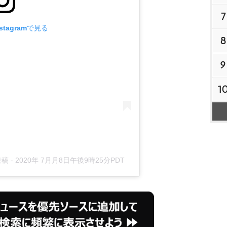
7
tagramで見る
8
9
1
投稿
-
2020年 7月月8日午後9時25分PDT