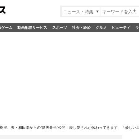
ニュース・特集
&ゲーム
動画配信サービス
スポーツ
社会・経済
グルメ
ビューティ
ラ
樹里、夫・和田唱からの“愛夫弁当”公開「愛し愛されが伝わってきます」「優しい