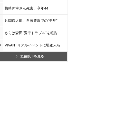
梅崎伸幸さん死去、享年44
片岡鶴太郎、自家農園での“発見”
さらば森田“愛車トラブル”を報告
0
VIVANTリアルイベントに堺雅人ら
11位以下を見る