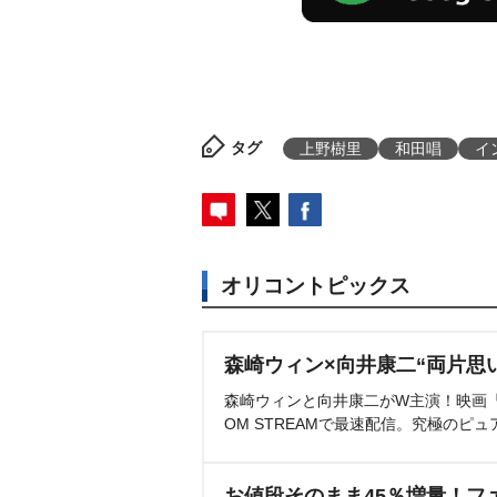
タグ
上野樹里
和田唱
イ
オリコントピックス
森崎ウィン×向井康二“両片思
森崎ウィンと向井康二がW主演！映画『（L
OM STREAMで最速配信。究極のピュ
お値段そのまま45％増量！フ