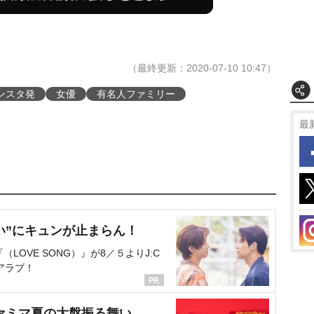
（最終更新：2020-07-10 10:47）
ンスタ発
女優
有名人ファミリー
最
い”にキュンが止まらん！
OVE SONG）』が8／５よりJ:C
アラブ！
ァミマ夏の大盤振る舞い