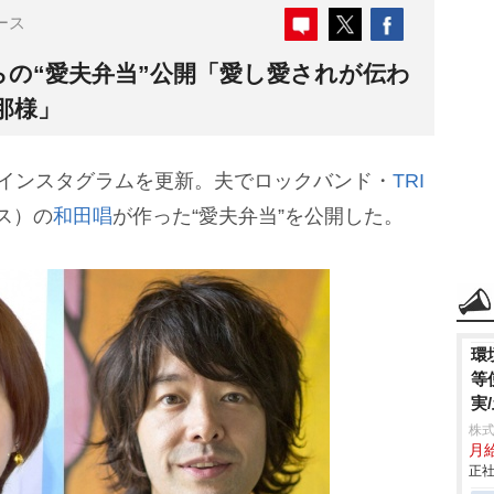
ース
らの“愛夫弁当”公開「愛し愛されが伝わ
那様」
のインスタグラムを更新。夫でロックバンド・
TRI
ス）の
和田唱
が作った“愛夫弁当”を公開した。
環
等
実
株式
月
正社