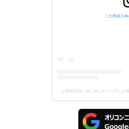
この投稿をIns
上野樹里(@_juri_art_)がシェアした