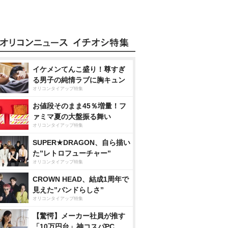
イケメンてんこ盛り！尊すぎ
る男子の純情ラブに胸キュン
オリコンタイアップ特集
お値段そのまま45％増量！フ
ァミマ夏の大盤振る舞い
オリコンタイアップ特集
SUPER★DRAGON、自ら描い
た”レトロフューチャー”
オリコンタイアップ特集
CROWN HEAD、結成1周年で
見えた”バンドらしさ”
オリコンタイアップ特集
【驚愕】メーカー社員が推す
「10万円台」神コスパPC