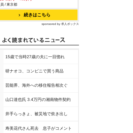
員 / 東京都
続きはこちら
sponsored by 求人ボックス
15歳で当時27歳の夫に一目惚れ
研ナオコ、コンビニで買う商品
芸能界、海外への移住報告相次ぐ
山口達也氏 3.4万円の湘南物件契約
井手らっきょ、被災地で炊き出し
寿美花代さん死去 息子がコメント