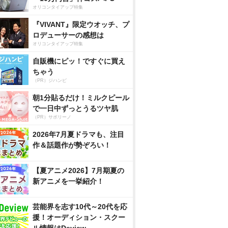
オリコンタイアップ特集
『VIVANT』限定ウオッチ、プ
ロデューサーの感想は
オリコンタイアップ特集
自販機にピッ！ですぐに買え
ちゃう
（PR）ジハンピ
朝1分貼るだけ！ミルクピール
で一日中ずっとうるツヤ肌
（PR）サボリーノ
2026年7月夏ドラマも、注目
作＆話題作が勢ぞろい！
【夏アニメ2026】7月期夏の
新アニメを一挙紹介！
芸能界を志す10代～20代を応
援！オーディション・スクー