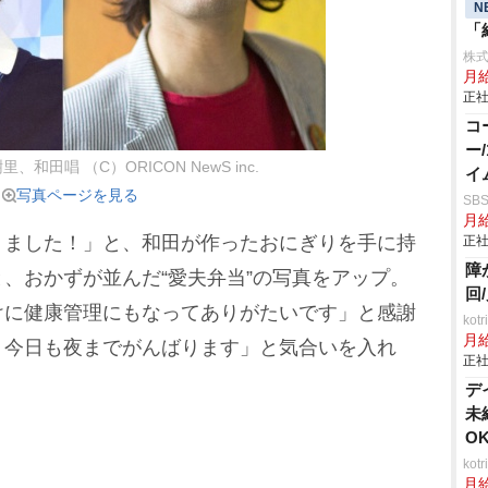
N
「
株
月
正社
コ
ー
和田唱 （C）ORICON NewS inc.
イ
写真ページを見る
SB
月給
ました！」と、和田が作ったおにぎりを手に持
正社
障
、おかずが並んだ“愛夫弁当”の写真をアップ。
回
けに健康管理にもなってありがたいです」と感謝
ko
月
 今日も夜までがんばります」と気合いを入れ
正社
デ
未
O
ko
月