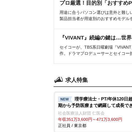
プロ厳選！目的別「おすすめP
用途に合うパソコン選びは意外と難し
製品担当者が用途別のおすすめモデル
『VIVANT』続編の鍵は…世
セイコーが、TBS系日曜劇場『VIVA
作。ドラマプロデューサーとセイコー
求人特集
理学療法士・PT/年休120日
NEW
期から予防医療まで網羅して成長で
社会医療法人財団 仁医会
年収351万3,600円～471万3,600円
正社員 / 東京都