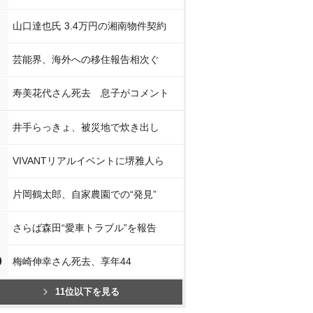
山口達也氏 3.4万円の湘南物件契約
芸能界、海外への移住報告相次ぐ
寿美花代さん死去 息子がコメント
井手らっきょ、被災地で炊き出し
VIVANTリアルイベントに堺雅人ら
片岡鶴太郎、自家農園での“発見”
さらば森田“愛車トラブル”を報告
0
梅崎伸幸さん死去、享年44
11位以下を見る