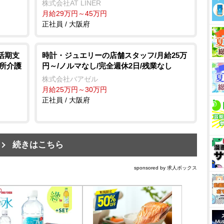
株式会社AT LINER
月給29万円～45万円
正社員 / 大阪府
活期支
時計・ジュエリーの店舗スタッフ/月給25万
所介護
円～/ノルマなし/完全週休2日/残業なし
株式会社バアゼル
月給25万円～30万円
正社員 / 大阪府
続きはこちら
sponsored by 求人ボックス