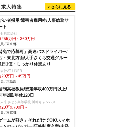
さらに見る
がい者採用/障害者雇用枠/人事総務サ
ート
ロセ株式会社
255万円～360万円
員 / 東京都
普免で応募可」高速バスドライバー/
西・東北方面/大手さくら交通グルー
/1日1便・しっかり休憩あり
会社AT LINER
給29万円～45万円
員 / 大阪府
信制高校教員/想定年収400万円以上/
与年2回/年休120日
鳥未来きぼう高等学校 川崎キャンパス
23万9,700円～
員 / 東京都
ゲームが好き」それだけでOK/スマホ
ームのデバッガー/研修制度充実/未経