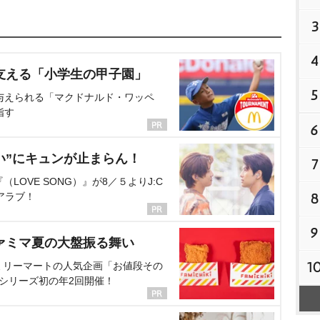
3
4
支える「小学生の甲子園」
5
与えられる「マクドナルド・ワッペ
指す
6
い”にキュンが止まらん！
7
OVE SONG）』が8／５よりJ:C
8
アラブ！
9
ァミマ夏の大盤振る舞い
1
ミリーマートの人気企画「お値段その
、シリーズ初の年2回開催！