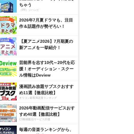
ちゃう
（PR）ジハンピ
2026年7月夏ドラマも、注目
作＆話題作が勢ぞろい！
【夏アニメ2026】7月期夏の
新アニメを一挙紹介！
芸能界を志す10代～20代を応
援！オーディション・スクー
ル情報はDeview
漫画読み放題サブスクおすす
め11選【徹底比較】
オリコン顧客満足度ランキング
2026年動画配信サービスおす
すめ40選【徹底比較】
CS動画配信サービス20選
毎週の音楽ランキングから、