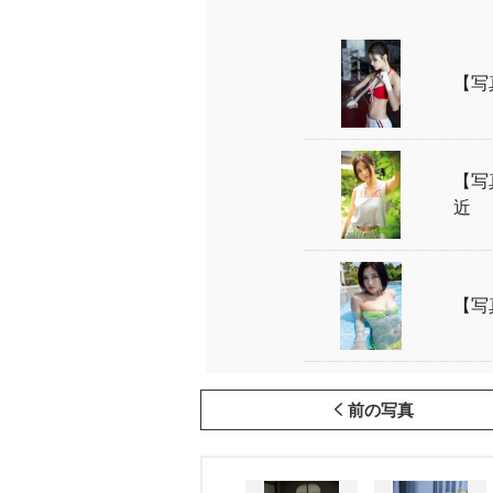
【写
【写
近
【写
前の写真