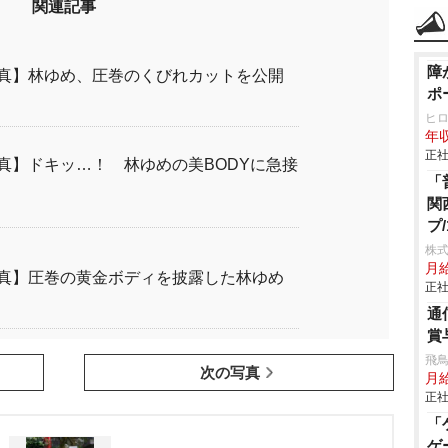
関連記事
障
真】林ゆめ、圧巻のくびれカットを公開
ポ
ヒ
年収
正社
真】ドキッ…！ 林ゆめの美BODYに急接
「
関
プ
株式
月
真】圧巻の黄金ボディを披露した林ゆめ
正社
通
賞
飛
次の写真
月給
正社
「
ゲ