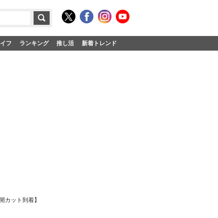
イフ
ランキング
推し活
新着トレンド
公開カット到着】