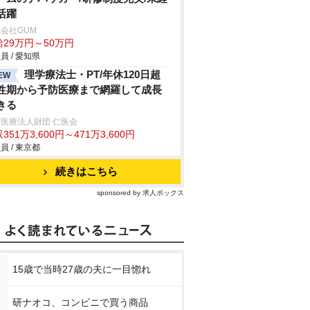
活躍
会社GUM
給29万円～50万円
員 / 愛知県
理学療法士・PT/年休120日超
EW
性期から予防医療まで網羅して成長
きる
医療法人財団 仁医会
351万3,600円～471万3,600円
員 / 東京都
続きはこちら
sponsored by 求人ボックス
15歳で当時27歳の夫に一目惚れ
研ナオコ、コンビニで買う商品