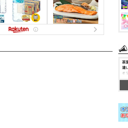
茶
違
オ