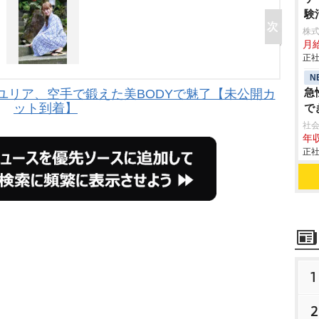
験
株式
月
正社
N
急
ユリア、空手で鍛えた美BODYで魅了【未公開カ
ット到着】
で
社会
年収
正社
1
2