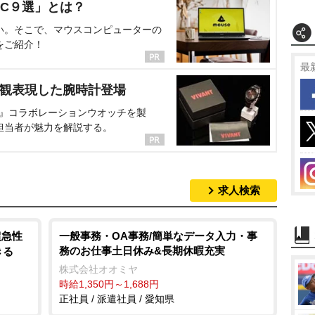
C９選」とは？
い。そこで、マウスコンピューターの
をご紹介！
最
界観表現した腕時計登場
NT』コラボレーションウオッチを製
担当者が魅力を解説する。
求人検索
超急性
一般事務・OA事務/簡単なデータ入力・事
務のお仕事土日休み&長期休暇充実
きる
株式会社オオミヤ
時給1,350円～1,688円
正社員 / 派遣社員 / 愛知県