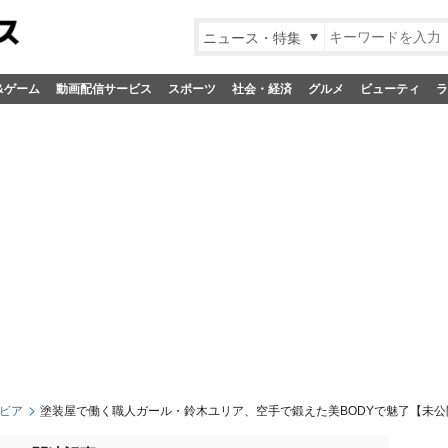
ニュース・特集
&ゲーム
動画配信サービス
スポーツ
社会・経済
グルメ
ビューティ
ラ
ビア
塗装屋で働く職人ガール・鈴木ユリア、空手で鍛えた美BODYで魅了【未