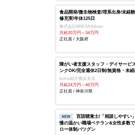
食品開発/微生物検査/理系出身/未経験
修充実/年休125日
株式会社BREXA Advan
月給20万円～34万円
正社員 / 大阪府
障がい者支援スタッフ・デイサービス
ンクOK/完全週休2日制/無資格・未経
kotrio紹介横浜支店
月給24万円～40万円
正社員 / 神奈川県
言語聴覚士/「相談しやすい
NEW
慢の温かい職場ベテラン&女性多数
ロー体制バツグン