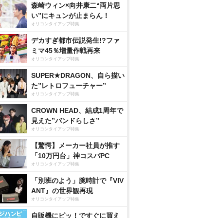
森崎ウィン×向井康二“両片思
い”にキュンが止まらん！
オリコンタイアップ特集
デカすぎ都市伝説発生!?ファ
ミマ45％増量作戦再来
オリコンタイアップ特集
SUPER★DRAGON、自ら描い
た”レトロフューチャー”
オリコンタイアップ特集
CROWN HEAD、結成1周年で
見えた”バンドらしさ”
オリコンタイアップ特集
【驚愕】メーカー社員が推す
「10万円台」神コスパPC
オリコンタイアップ特集
「別班のよう」腕時計で『VIV
ANT』の世界観再現
オリコンタイアップ特集
自販機にピッ！ですぐに買え