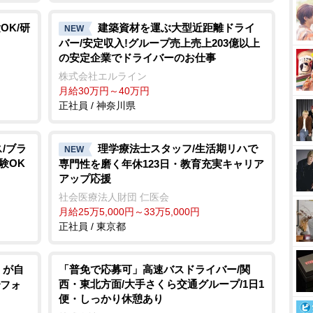
OK/研
建築資材を運ぶ大型近距離ドライ
NEW
バー/安定収入!グループ売上売上203億以上
の安定企業でドライバーのお仕事
株式会社エルライン
月給30万円～40万円
正社員 / 神奈川県
/ブラ
理学療法士スタッフ/生活期リハで
NEW
験OK
専門性を磨く年休123日・教育充実キャリア
アップ応援
社会医療法人財団 仁医会
月給25万5,000円～33万5,000円
正社員 / 東京都
」が自
「普免で応募可」高速バスドライバー/関
西・東北方面/大手さくら交通グループ/1日1
でフォ
便・しっかり休憩あり