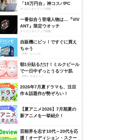
「10万円台」神コスパPC
オリコンタイアップ特集
一番似合う登場人物は…『VIV
ANT』限定ウオッチ
オリコンタイアップ特集
自販機にピッ！ですぐに買え
ちゃう
（PR）ジハンピ
朝1分貼るだけ！ミルクピール
で一日中ずっとうるツヤ肌
（PR）サボリーノ
2026年7月夏ドラマも、注目
作＆話題作が勢ぞろい！
【夏アニメ2026】7月期夏の
新アニメを一挙紹介！
芸能界を志す10代～20代を応
援！オーディション・スクー