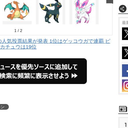
最
1 / 2
の人気投票結果が発表 1位はゲッコウガで連覇 ピ
カチュウは19位
モン
1