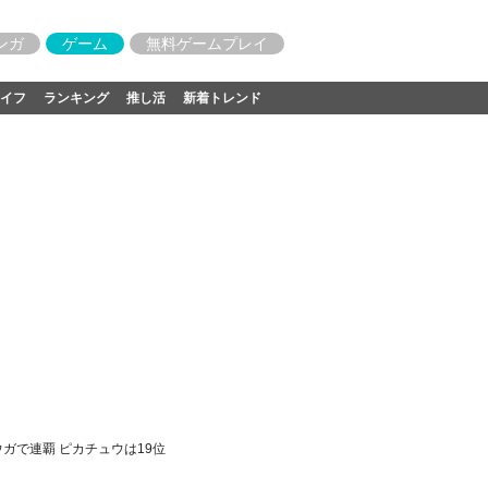
ンガ
ゲーム
無料ゲームプレイ
イフ
ランキング
推し活
新着トレンド
ガで連覇 ピカチュウは19位