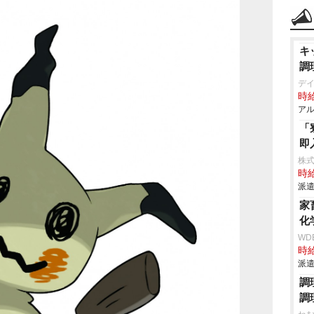
キ
調
デ
時給
アル
「
即
株
時給
派遣
家
化
WD
時給
派遣
調
調