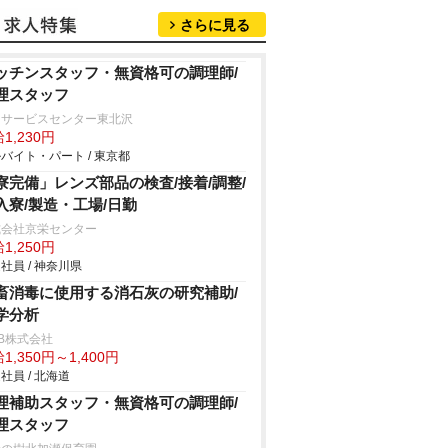
さらに見る
ッチンスタッフ・無資格可の調理師/
理スタッフ
イサービスセンター東北沢
1,230円
バイト・パート / 東京都
寮完備」レンズ部品の検査/接着/調整/
入寮/製造・工場/日勤
式会社京栄センター
1,250円
社員 / 神奈川県
畜消毒に使用する消石灰の研究補助/
学分析
B株式会社
1,350円～1,400円
社員 / 北海道
理補助スタッフ・無資格可の調理師/
理スタッフ