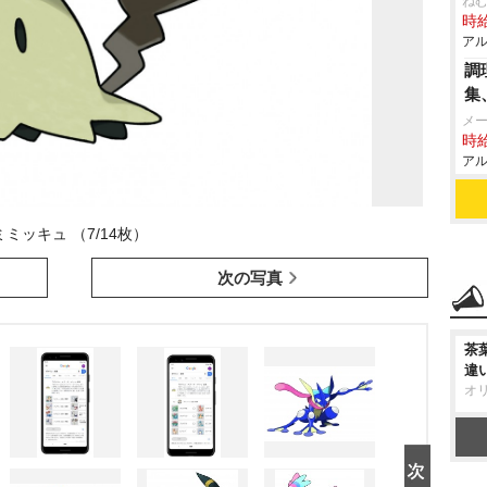
ね
時給
アル
調
集
メ
時給
アル
ミミッキュ （7/14枚）
次の写真
茶
違
オ