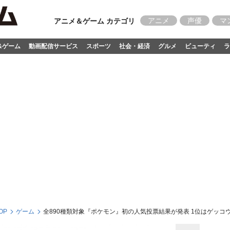
アニメ
声優
マ
アニメ＆ゲーム カテゴリ
&ゲーム
動画配信サービス
スポーツ
社会・経済
グルメ
ビューティ
ラ
OP
ゲーム
全890種類対象『ポケモン』初の人気投票結果が発表 1位はゲッコウ