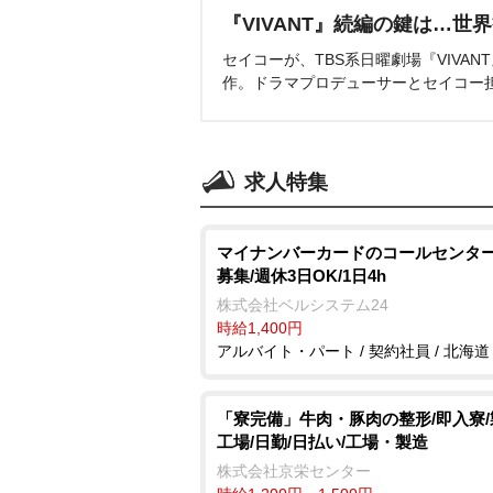
『VIVANT』続編の鍵は…世
セイコーが、TBS系日曜劇場『VIVA
作。ドラマプロデューサーとセイコー
求人特集
マイナンバーカードのコールセンター
募集/週休3日OK/1日4h
株式会社ベルシステム24
時給1,400円
アルバイト・パート / 契約社員 / 北海道
「寮完備」牛肉・豚肉の整形/即入寮
工場/日勤/日払い/工場・製造
株式会社京栄センター