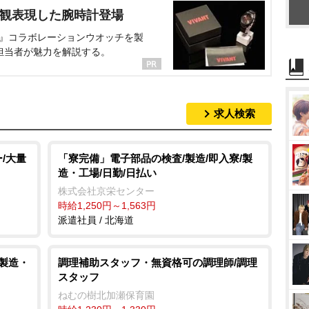
界観表現した腕時計登場
NT』コラボレーションウオッチを製
担当者が魅力を解説する。
求人検索
/大量
「寮完備」電子部品の検査/製造/即入寮/製
造・工場/日勤/日払い
株式会社京栄センター
時給1,250円～1,563円
派遣社員 / 北海道
/製造・
調理補助スタッフ・無資格可の調理師/調理
スタッフ
ねむの樹北加瀬保育園