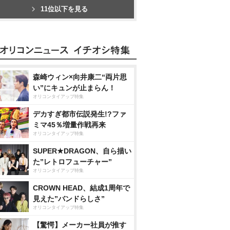
11位以下を見る
森崎ウィン×向井康二“両片思
い”にキュンが止まらん！
オリコンタイアップ特集
デカすぎ都市伝説発生!?ファ
ミマ45％増量作戦再来
オリコンタイアップ特集
SUPER★DRAGON、自ら描い
た”レトロフューチャー”
オリコンタイアップ特集
CROWN HEAD、結成1周年で
見えた”バンドらしさ”
オリコンタイアップ特集
【驚愕】メーカー社員が推す