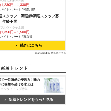
むの樹北加瀬保育園
1,230円～1,330円
バイト・パート / 神奈川県
理スタッフ・調理師/調理スタッフ募
、年齢不問
ープルヴィラそよ風
1,350円～1,500円
バイト・パート / 東京都
続きはこちら
sponsored by 求人ボックス
葉で一目瞭然の浸透力！味の
いに衝撃を受ける水とは
リコンタイアップ特集
新着トレンドをもっと見る