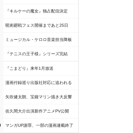
『キルケーの魔女』独占配信決定
呪術廻戦フェス開催まであと25日
ミュージカル・ケロロ音楽担当降板
『テニスの王子様』シリーズ完結
『こまどり』来年1月放送
漫画付録巡り出版社対応に追われる
矢吹健太朗、宝鐘マリン描き大反響
佐久間大介出演新作アニメPV公開
0
マンガUP謝罪、一部の漫画連載終了