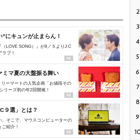
2
3
い”にキュンが止まらん！
4
OVE SONG）』が8／５よりJ:C
アラブ！
5
6
ァミマ夏の大盤振る舞い
ミリーマートの人気企画「お値段その
7
、シリーズ初の年2回開催！
8
C９選」とは？
9
い。そこで、マウスコンピューターの
をご紹介！
1