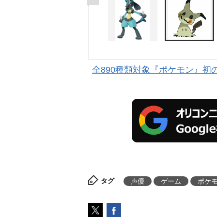
全890種類対象『ポケモン』初
タグ
声優
ゲーム
ポケ