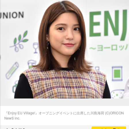
『Enjoy EU Village!』オープニングイベントに出席した川島海荷 (C)ORICON
NewS inc.