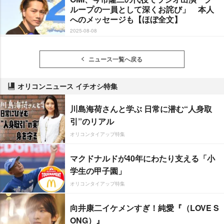
ループの一員として深くお詫び」 本人
へのメッセージも【ほぼ全文】
2025-08-08
ニュース一覧へ戻る
オリコンニュース イチオシ特集
川島海荷さんと学ぶ 日常に潜む“人身取
引”のリアル
オリコンタイアップ特集
マクドナルドが40年にわたり支える「小
学生の甲子園」
オリコンタイアップ特集
向井康二イケメンすぎ！純愛『（LOVE S
ONG）』