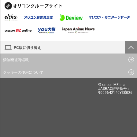
PC版に切り替え
禁無断複写転載
クッキーの使用について
© oricon ME inc.
JASRAC許諾番号：
9009642140Y38026