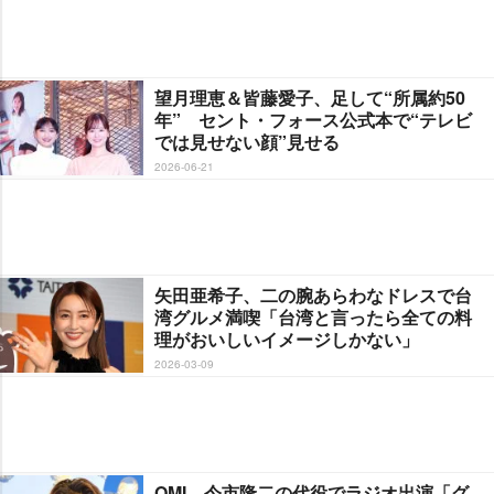
望月理恵＆皆藤愛子、足して“所属約50
年” セント・フォース公式本で“テレビ
では見せない顔”見せる
2026-06-21
矢田亜希子、二の腕あらわなドレスで台
湾グルメ満喫「台湾と言ったら全ての料
理がおいしいイメージしかない」
2026-03-09
OMI、今市隆二の代役でラジオ出演「グ