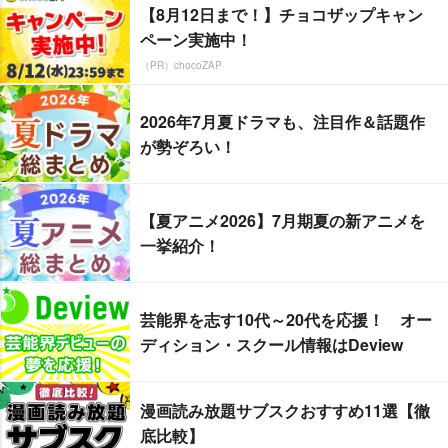
【8月12日まで！】チョコザップキャン
ペーン実施中！
（PR）chocoZAP
2026年7月夏ドラマも、注目作＆話題作
が勢ぞろい！
【夏アニメ2026】7月期夏の新アニメを
一挙紹介！
芸能界を志す10代～20代を応援！ オー
ディション・スクール情報はDeview
漫画読み放題サブスクおすすめ11選【徹
底比較】