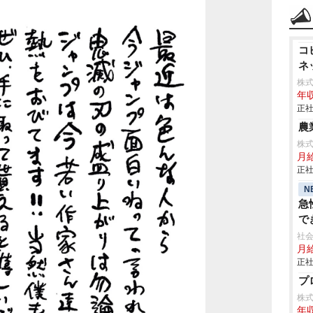
コ
ネ
株式
年収
正社
農
株
月
正社
N
急
で
社会
月給
正社
プ
株
年収