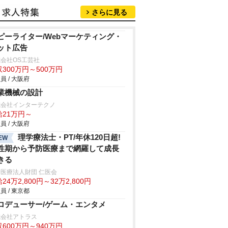
さらに見る
ピーライター/Webマーケティング・
ット広告
会社OS工芸社
300万円～500万円
員 / 大阪府
業機械の設計
式会社インターテクノ
給21万円～
員 / 大阪府
理学療法士・PT/年休120日超!
EW
性期から予防医療まで網羅して成長
きる
医療法人財団 仁医会
24万2,800円～32万2,800円
員 / 東京都
ロデューサー/ゲーム・エンタメ
式会社アトラス
600万円～940万円