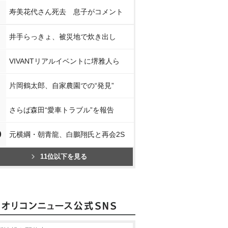
寿美花代さん死去 息子がコメント
井手らっきょ、被災地で炊き出し
VIVANTリアルイベントに堺雅人ら
片岡鶴太郎、自家農園での“発見”
さらば森田“愛車トラブル”を報告
0
元横綱・朝青龍、白鵬翔氏と再会2S
11位以下を見る