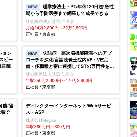
理学療法士・PT/年休120日超!急性
NEW
期から予防医療まで網羅して成長できる
社会医療法人財団 仁医会
月給24万2,800円～32万2,800円
正社員 / 東京都
ション
失語症・高次脳機能障害へのアプ
NEW
とスピー
ローチを深化/言語聴覚士院内VF・VE完
規営業
備・多職種と密に連携してSTの専門性を追
求できる環境
社会医療法人財団 仁医会
年収350万2,800円～470万2,800円
正社員 / 東京都
可能/隔
ディレクター/インターネット/Webサービ
り場で
ス・ASP
株式会社Nagisa
年収360万円～600万円
正社員 / 東京都