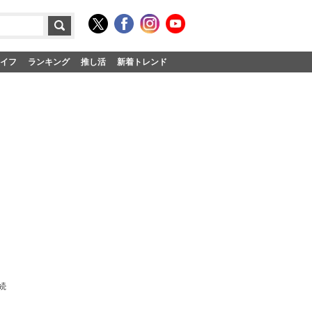
イフ
ランキング
推し活
新着トレンド
続