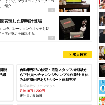
い。そこで、マウスコンピューターの
をご紹介！
界観表現した腕時計登場
NT』コラボレーションウオッチを製
担当者が魅力を解説する。
求人検索
の開発
自動車部品の検査・選別スタッフ/未経験か
活躍
ら正社員へチャレンジ/シンプル作業/土日休
み&長期休暇あり/サポート体制充実
株式会社グリーンテック
月給19万1,200円～
正社員 / 愛知県