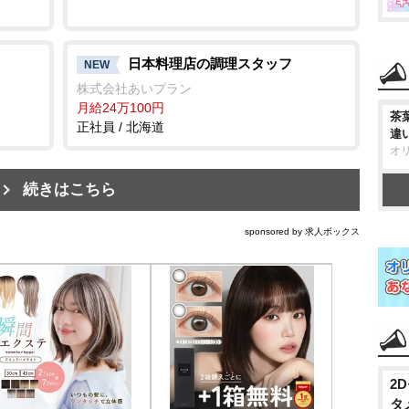
日本料理店の調理スタッフ
NEW
株式会社あいプラン
月給24万100円
茶
正社員 / 北海道
違
オ
続きはこちら
sponsored by 求人ボックス
2
タ