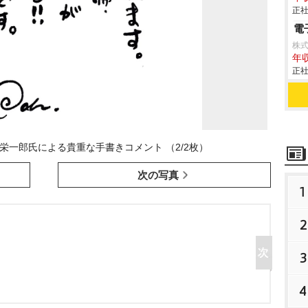
正社
電
株
年収
正社
尾田栄一郎氏による貴重な手書きコメント （2/2枚）
次の写真
1
2
3
4