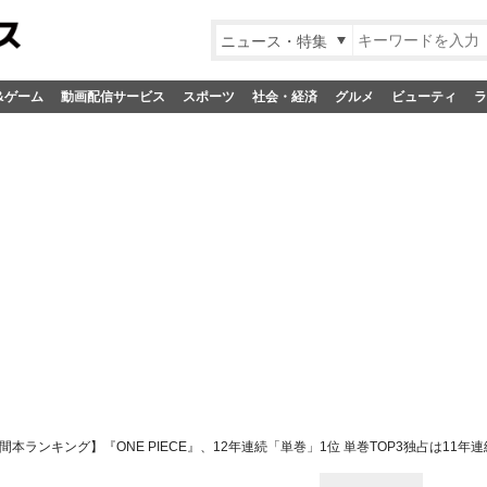
ニュース・特集
&ゲーム
動画配信サービス
スポーツ
社会・経済
グルメ
ビューティ
ラ
間本ランキング】『ONE PIECE』、12年連続「単巻」1位 単巻TOP3独占は11年連