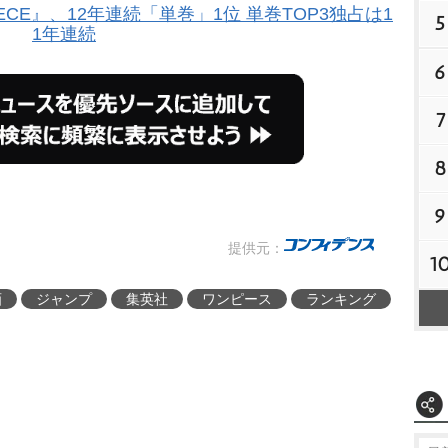
ECE』、12年連続「単巻」1位 単巻TOP3独占は1
5
1年連続
6
7
8
9
提供元：
1
画
ジャンプ
集英社
ワンピース
ランキング