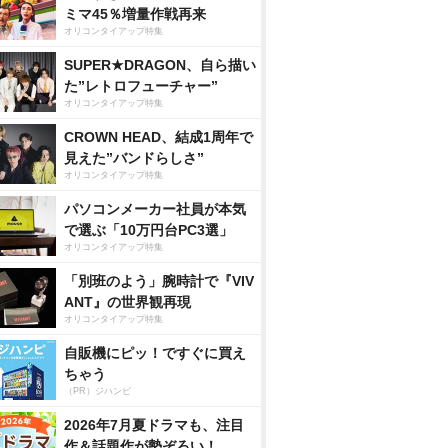
ミマ45％増量作戦再来
オリコンタイアップ特集
SUPER★DRAGON、自ら描い
た”レトロフューチャー”
オリコンタイアップ特集
CROWN HEAD、結成1周年で
見えた”バンドらしさ”
オリコンタイアップ特集
パソコンメーカー社員が本気
で選ぶ「10万円台PC3選」
オリコンタイアップ特集
「別班のよう」腕時計で『VIV
ANT』の世界観再現
オリコンタイアップ特集
自販機にピッ！ですぐに買え
ちゃう
（PR）ジハンピ
2026年7月夏ドラマも、注目
作＆話題作が勢ぞろい！