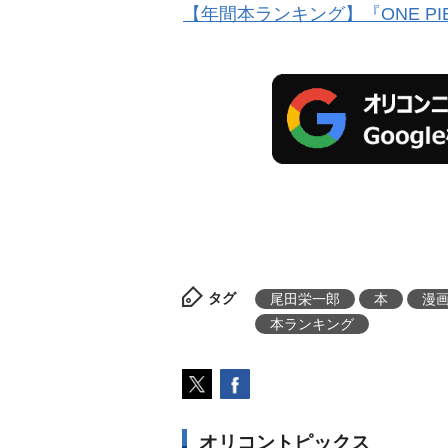
【年間本ランキング】『ONE PI
タグ
尾田栄一郎
本
漫
本ランキング
オリコントピックス