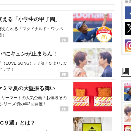
最
支える「小学生の甲子園」
与えられる「マクドナルド・ワッペ
指す
い”にキュンが止まらん！
OVE SONG）』が8／５よりJ:C
アラブ！
ァミマ夏の大盤振る舞い
ミリーマートの人気企画「お値段その
、シリーズ初の年2回開催！
C９選」とは？