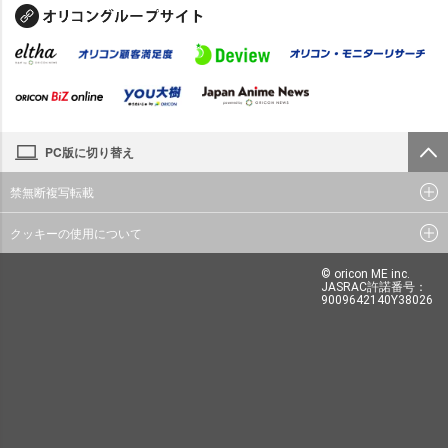
PC版に切り替え
禁無断複写転載
クッキーの使用について
© oricon ME inc.
JASRAC許諾番号：
9009642140Y38026