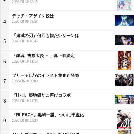
2026-08-10 12:15
デッチ・アゲイン役は
4
2026-08-09 08:58
『鬼滅の刃』何回も観たいシーンは
5
2026-08-10 10:46
『銀魂 -吉原大炎上-』再上映決定
6
2026-08-10 11:13
ブリーチ伝説のイラスト集また発売
7
2026-08-10 00:00
『H×H』築地銀だこ再びコラボ
8
2026-08-10 11:53
『BLEACH』黒崎一護、ついに半虚化
9
2026-08-08 23:30