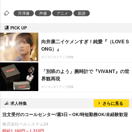
芹澤優
声優
アニメ
新譜
PICK UP
向井康二イケメンすぎ！純愛『（LOVE S
ONG）』
オリコンタイアップ特集
「別班のよう」腕時計で『VIVANT』の世
界観再現
オリコンタイアップ特集
求人特集
さらに見る
注文受付のコールセンター/週3日～OK/時短勤務OK/未経験歓迎
株式会社ベルシステム24
時給1,160円～1,310円