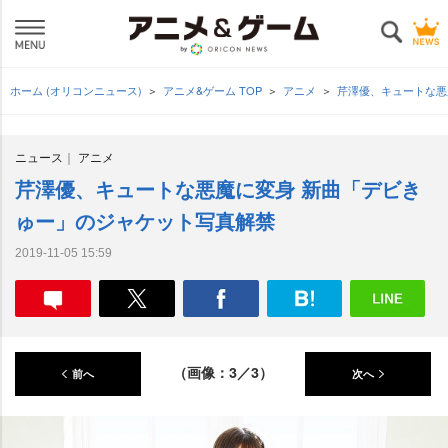
ホーム (オリコンニュース)
アニメ&ゲーム TOP
アニメ
芹澤優、キュートな悪
ニュース
アニメ
芹澤優、キュートな悪魔に変身 新曲「デビき
ゅー」のジャケット写真解禁
2019-11-05 15:59
（画像：3／3）
前へ
次へ